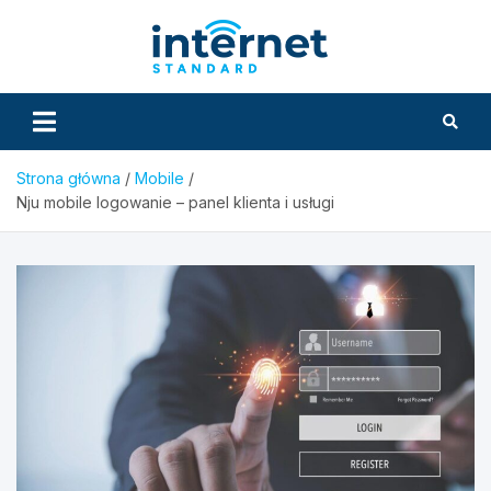
Skip
to
InternetS
content
Strona główna
Mobile
Nju mobile logowanie – panel klienta i usługi