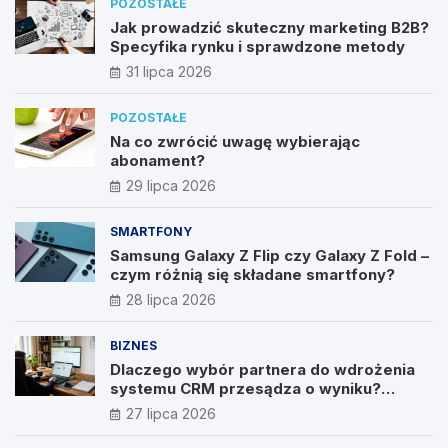
POZOSTAŁE
Jak prowadzić skuteczny marketing B2B?
Specyfika rynku i sprawdzone metody
31 lipca 2026
POZOSTAŁE
Na co zwrócić uwagę wybierając
abonament?
29 lipca 2026
SMARTFONY
Samsung Galaxy Z Flip czy Galaxy Z Fold –
czym różnią się składane smartfony?
28 lipca 2026
BIZNES
Dlaczego wybór partnera do wdrożenia
systemu CRM przesądza o wyniku?
Wywiad z Pawłem Prymakowskim, CEO IT
27 lipca 2026
Vision