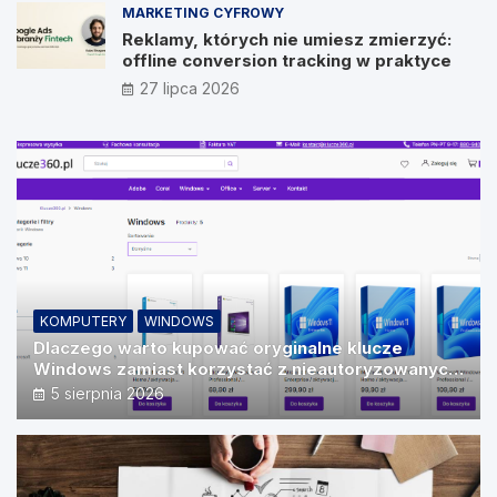
MARKETING CYFROWY
Reklamy, których nie umiesz zmierzyć:
offline conversion tracking w praktyce
27 lipca 2026
KOMPUTERY
WINDOWS
Dlaczego warto kupować oryginalne klucze
Windows zamiast korzystać z nieautoryzowanych
źródeł?
5 sierpnia 2026