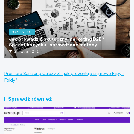
POZOSTAŁE
Jak prowadzić skuteczny marketing B2B?
Specyfika rynku i sprawdzone metody
31 lipca 2026
Premiera Samsung Galaxy Z - jak prezentują się nowe Flipy i
Foldy?
Sprawdź również