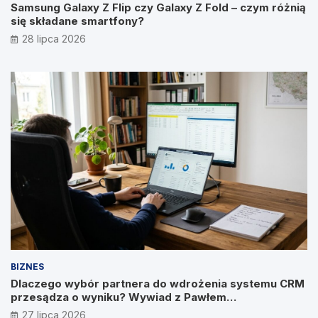
Samsung Galaxy Z Flip czy Galaxy Z Fold – czym różnią
się składane smartfony?
28 lipca 2026
BIZNES
Dlaczego wybór partnera do wdrożenia systemu CRM
przesądza o wyniku? Wywiad z Pawłem
Prymakowskim, CEO IT Vision
27 lipca 2026