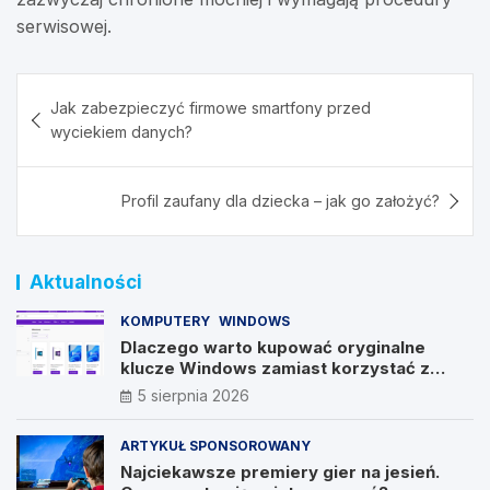
serwisowej.
Nawigacja
Jak zabezpieczyć firmowe smartfony przed
wpisu
wyciekiem danych?
Profil zaufany dla dziecka – jak go założyć?
Aktualności
KOMPUTERY
WINDOWS
Dlaczego warto kupować oryginalne
klucze Windows zamiast korzystać z
nieautoryzowanych źródeł?
5 sierpnia 2026
ARTYKUŁ SPONSOROWANY
Najciekawsze premiery gier na jesień.