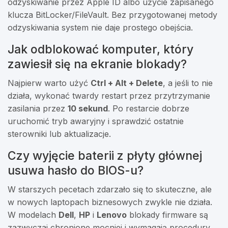
odzyskiwanie przez Apple ID albo użycie zapisanego
klucza BitLocker/FileVault. Bez przygotowanej metody
odzyskiwania system nie daje prostego obejścia.
Jak odblokować komputer, który
zawiesił się na ekranie blokady?
Najpierw warto użyć
Ctrl + Alt + Delete
, a jeśli to nie
działa, wykonać twardy restart przez przytrzymanie
zasilania przez
10 sekund
. Po restarcie dobrze
uruchomić tryb awaryjny i sprawdzić ostatnie
sterowniki lub aktualizacje.
Czy wyjęcie baterii z płyty głównej
usuwa hasło do BIOS-u?
W starszych pecetach zdarzało się to skuteczne, ale
w nowych laptopach biznesowych zwykle nie działa.
W modelach
Dell
,
HP
i
Lenovo
blokady firmware są
zazwyczaj chronione mocniej i wymagają procedury