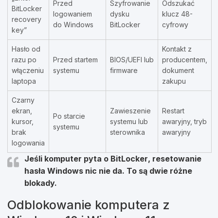
Przed
Szyfrowanie
Odszukać
BitLocker
logowaniem
dysku
klucz 48-
recovery
do Windows
BitLocker
cyfrowy
key”
Hasło od
Kontakt z
razu po
Przed startem
BIOS/UEFI lub
producentem,
włączeniu
systemu
firmware
dokument
laptopa
zakupu
Czarny
ekran,
Zawieszenie
Restart
Po starcie
kursor,
systemu lub
awaryjny, tryb
systemu
brak
sterownika
awaryjny
logowania
Jeśli komputer pyta o
BitLocker
, resetowanie
hasła Windows nic nie da. To są dwie różne
blokady.
Odblokowanie komputera z