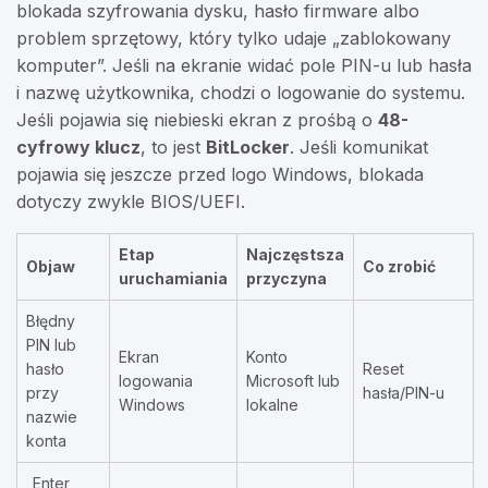
blokada szyfrowania dysku, hasło firmware albo
problem sprzętowy, który tylko udaje „zablokowany
komputer”. Jeśli na ekranie widać pole PIN-u lub hasła
i nazwę użytkownika, chodzi o logowanie do systemu.
Jeśli pojawia się niebieski ekran z prośbą o
48-
cyfrowy klucz
, to jest
BitLocker
. Jeśli komunikat
pojawia się jeszcze przed logo Windows, blokada
dotyczy zwykle BIOS/UEFI.
Etap
Najczęstsza
Objaw
Co zrobić
uruchamiania
przyczyna
Błędny
PIN lub
Ekran
Konto
hasło
Reset
logowania
Microsoft lub
przy
hasła/PIN-u
Windows
lokalne
nazwie
konta
„Enter