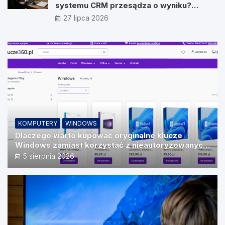
systemu CRM przesądza o wyniku?
Wywiad z Pawłem Prymakowskim, CEO IT
27 lipca 2026
Vision
KOMPUTERY
WINDOWS
Dlaczego warto kupować oryginalne klucze
Windows zamiast korzystać z nieautoryzowanych
źródeł?
5 sierpnia 2026