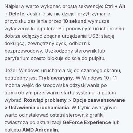
Najpierw warto wykonać prostą sekwencję:
Ctrl + Alt
+ Delete
. Jeśli nic się nie dzieje, przytrzymanie
przycisku zasilania przez
10 sekund
wymusza
wyłączenie komputera. Po ponownym uruchomieniu
dobrze odłączyć zbędne urządzenia USB: stację
dokującą, zewnętrzny dysk, odbiornik
bezprzewodowy. Uszkodzony sterownik lub
peryferium często blokuje dojście do pulpitu.
Jeżeli Windows uruchamia się do czarnego ekranu,
potrzebny jest
Tryb awaryjny
. W Windows 10 i 11
można wejść do środowiska odzyskiwania po
trzykrotnym przerwaniu startu systemu, a potem
wybrać:
Rozwiąż problemy > Opcje zaawansowane
> Ustawienia uruchamiania
. W trybie awaryjnym
warto odinstalować ostatni sterownik grafiki,
zwłaszcza po aktualizacji
GeForce Experience
lub
pakietu
AMD Adrenalin
.