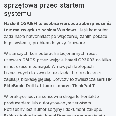
sprzętowa przed startem
systemu
Hasło BIOS/UEFI to osobna warstwa zabezpieczenia
i nie ma związku z hasłem Windows
. Jeśli komputer
żąda hasła natychmiast po włączeniu, zanim pokaże
logo systemu, problem dotyczy firmware.
W starszych komputerach stacjonarnych reset
ustawień
CMOS
przez wyjęcie baterii
CR2032
na kilka
minut czasem pomagał. W nowych laptopach
biznesowych to zwykle nie działa, bo producenci
zapisują blokadę głębiej. Dotyczy to zwłaszcza serii
HP
EliteBook
,
Dell Latitude
i
Lenovo ThinkPad T
.
W praktyce jedyna sensowna droga to kontakt z
producentem lub autoryzowanym serwisem.
Potrzebny jest numer seryjny i dokument zakupu.
Próby obchodzenia haseł firmware narzędziami z