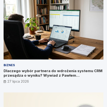
BIZNES
Dlaczego wybór partnera do wdrożenia systemu CRM
przesądza o wyniku? Wywiad z Pawłem
Prymakowskim, CEO IT Vision
27 lipca 2026