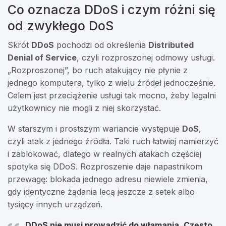
Co oznacza DDoS i czym różni się
od zwykłego DoS
Skrót
DDoS
pochodzi od określenia
Distributed
Denial of Service
, czyli rozproszonej odmowy usługi.
„Rozproszonej”, bo ruch atakujący nie płynie z
jednego komputera, tylko z wielu źródeł jednocześnie.
Celem jest przeciążenie usługi tak mocno, żeby legalni
użytkownicy nie mogli z niej skorzystać.
W starszym i prostszym wariancie występuje
DoS
,
czyli atak z jednego źródła. Taki ruch łatwiej namierzyć
i zablokować, dlatego w realnych atakach częściej
spotyka się DDoS. Rozproszenie daje napastnikom
przewagę: blokada jednego adresu niewiele zmienia,
gdy identyczne żądania lecą jeszcze z setek albo
tysięcy innych urządzeń.
DDoS nie musi prowadzić do włamania.
Często