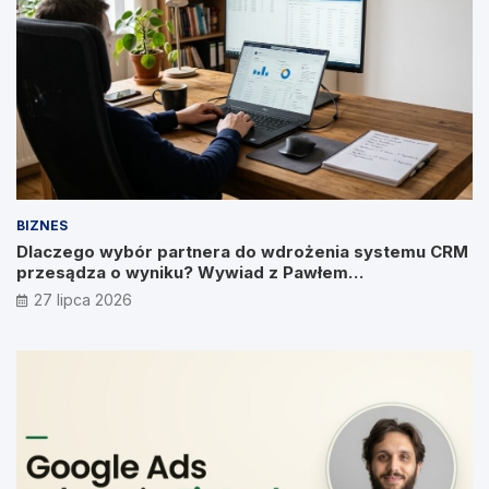
BIZNES
Dlaczego wybór partnera do wdrożenia systemu CRM
przesądza o wyniku? Wywiad z Pawłem
Prymakowskim, CEO IT Vision
27 lipca 2026