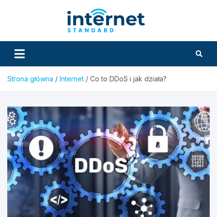
Skip
to
InternetS
content
Strona główna
Internet
Co to DDoS i jak działa?