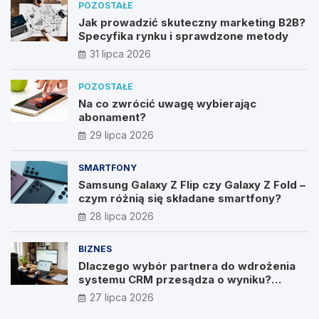
POZOSTAŁE
Jak prowadzić skuteczny marketing B2B?
Specyfika rynku i sprawdzone metody
31 lipca 2026
POZOSTAŁE
Na co zwrócić uwagę wybierając
abonament?
29 lipca 2026
SMARTFONY
Samsung Galaxy Z Flip czy Galaxy Z Fold –
czym różnią się składane smartfony?
28 lipca 2026
BIZNES
Dlaczego wybór partnera do wdrożenia
systemu CRM przesądza o wyniku?
Wywiad z Pawłem Prymakowskim, CEO IT
27 lipca 2026
Vision