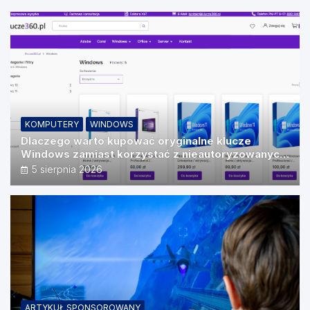
KOMPUTERY
WINDOWS
Dlaczego warto kupować oryginalne klucze
Windows zamiast korzystać z nieautoryzowanych
źródeł?
5 sierpnia 2026
ARTYKUŁ SPONSOROWANY