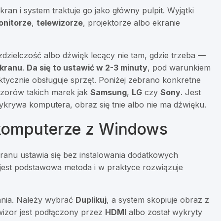
an i system traktuje go jako główny pulpit. Wyjątki
onitorze
,
telewizorze
, projektorze albo ekranie
zdzielczość albo dźwięk lecący nie tam, gdzie trzeba —
ekranu
.
Da się to ustawić w 2-3 minuty
, pod warunkiem
aktycznie obsługuje sprzęt. Poniżej zebrano konkretne
izorów takich marek jak
Samsung
,
LG
czy
Sony
. Jest
wykrywa komputera, obraz się tnie albo nie ma dźwięku.
 komputerze z Windows
ranu ustawia się bez instalowania dodatkowych
 jest podstawowa metoda i w praktyce rozwiązuje
lania. Należy wybrać
Duplikuj
, a system skopiuje obraz z
ewizor jest podłączony przez
HDMI
albo został wykryty