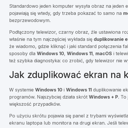
Standardowo jeden komputer wysyła obraz na jeden ekr
pojawiają się wtedy, gdy trzeba pokazać to samo na
m
bezprzewodowym.
Podłączony telewizor, czarny obraz, źle ustawiona ro
właśnie na tym najczęściej wykłada się
duplikowanie 
że wiadomo, gdzie kliknąć i jaki standard połączenia f
sposoby dla
Windows 10
,
Windows 11
,
macOS
i telew
też szybka diagnostyka: co zrobić, gdy telewizor nie 
Jak zduplikować ekran na
W systemie
Windows 10
i
Windows 11
duplikowanie ek
programów. Najszybciej działa skrót
Windows + P
. To
większość przypadków.
Po użyciu skrótu pojawia się panel z trybami wyświet
ekranu laptopa lub monitora na drugi ekran. Jeśli tel