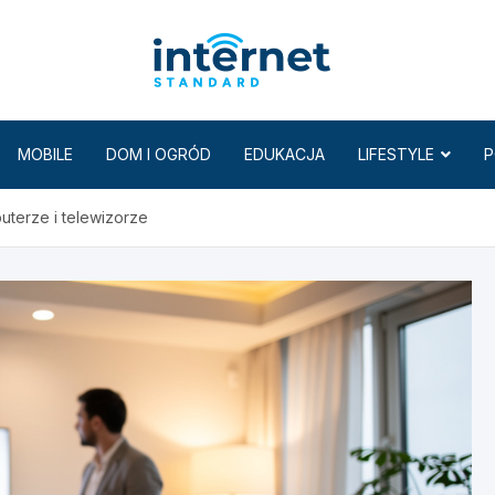
Internet
MOBILE
DOM I OGRÓD
EDUKACJA
LIFESTYLE
P
uterze i telewizorze