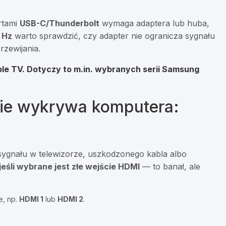
rtami
USB-C/Thunderbolt
wymaga adaptera lub huba,
 Hz
warto sprawdzić, czy adapter nie ogranicza sygnału
rzewijania.
le TV. Dotyczy to m.in. wybranych serii
Samsung
 nie wykrywa komputera:
a sygnału w telewizorze, uszkodzonego kabla albo
jeśli wybrane jest złe wejście HDMI
— to banał, ale
e, np.
HDMI 1
lub
HDMI 2
.