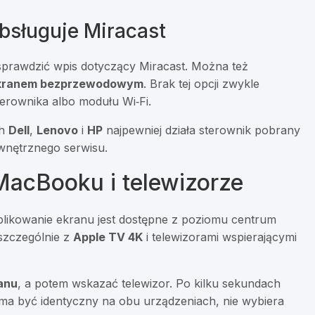
bsługuje Miracast
i sprawdzić wpis dotyczący Miracast. Można też
 ekranem bezprzewodowym
. Brak tej opcji zwykle
terownika albo modułu Wi‑Fi.
ch
Dell
,
Lenovo
i
HP
najpewniej działa sterownik pobrany
wnętrznego serwisu.
MacBooku i telewizorze
likowanie ekranu jest dostępne z poziomu centrum
 szczególnie z
Apple TV 4K
i telewizorami wspierającymi
anu
, a potem wskazać telewizor. Po kilku sekundach
 ma być identyczny na obu urządzeniach, nie wybiera