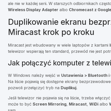
ale nie w każdej serii. W starszych odbiornikach częs
Wireless Display Adapter
albo
Chromecast z Googl
Duplikowanie ekranu bez
Miracast krok po kroku
Miracast jest wbudowany w wiele laptopów z kartami
telewizor wspierają ten standard, przewód nie jest pot
Jak połączyć komputer z telew
W Windows należy wejść w
Ustawienia > Bluetooth i
Na liście pojawią się dostępne ekrany bezprzewodowe.
pozwoli przełączyć tryb na
Duplikuj
.
Jeśli telewizor nie pojawia się na liście, trzeba włąc
może to być
Screen Mirroring
,
Miracast
,
WiDi
albo
sam.