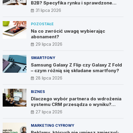
B2B? Specyfika rynku i sprawdzone
metody
31 lipca 2026
POZOSTAŁE
Na co zwrócić uwagę wybierając
abonament?
29 lipca 2026
SMARTFONY
Samsung Galaxy Z Flip czy Galaxy Z Fold
– czym różnią się składane smartfony?
28 lipca 2026
BIZNES
Dlaczego wybór partnera do wdrożenia
systemu CRM przesądza o wyniku?
Wywiad z Pawłem Prymakowskim, CEO
27 lipca 2026
IT Vision
MARKETING CYFROWY
Reklamy, których nie umiesz zmierzyć: