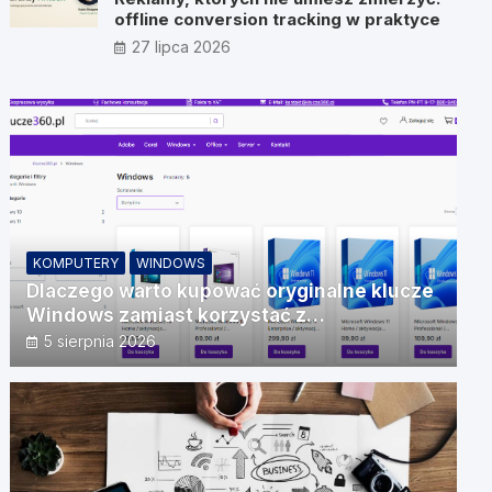
offline conversion tracking w praktyce
27 lipca 2026
KOMPUTERY
WINDOWS
Dlaczego warto kupować oryginalne klucze
Windows zamiast korzystać z
nieautoryzowanych źródeł?
5 sierpnia 2026