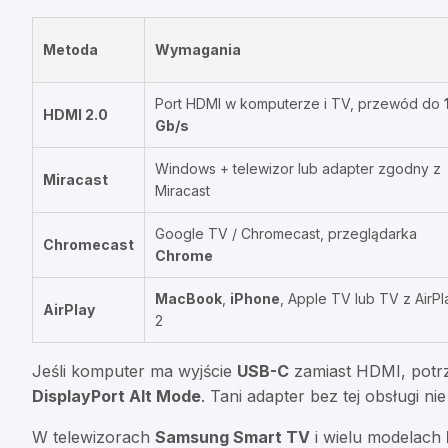
Metoda
Wymagania
Port HDMI w komputerze i TV, przewód do
HDMI 2.0
Gb/s
Windows + telewizor lub adapter zgodny z
Miracast
Miracast
Google TV / Chromecast, przeglądarka
Chromecast
Chrome
MacBook
,
iPhone
, Apple TV lub TV z AirPl
AirPlay
2
Jeśli komputer ma wyjście
USB-C
zamiast HDMI, potr
DisplayPort Alt Mode
. Tani adapter bez tej obsługi ni
W telewizorach
Samsung Smart TV
i wielu modelach