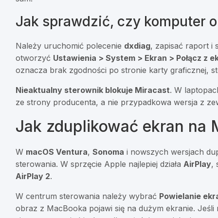
Jak sprawdzić, czy komputer o
Należy uruchomić polecenie
dxdiag
, zapisać raport 
otworzyć
Ustawienia > System > Ekran > Połącz z
oznacza brak zgodności po stronie karty graficznej, s
Nieaktualny sterownik blokuje Miracast
. W laptopa
ze strony producenta, a nie przypadkowa wersja z ze
Jak zduplikować ekran na 
W
macOS Ventura
,
Sonoma
i nowszych wersjach dup
sterowania. W sprzęcie Apple najlepiej działa
AirPlay
,
AirPlay 2
.
W centrum sterowania należy wybrać
Powielanie ekr
obraz z MacBooka pojawi się na dużym ekranie. Jeśli