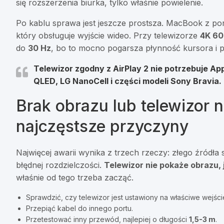
się rozszerzenia biurka, tylko właśnie powielenie.
Po kablu sprawa jest jeszcze prostsza. MacBook z po
który obsługuje wyjście wideo. Przy telewizorze
4K 60
do
30 Hz
, bo to mocno pogarsza płynność kursora i p
Telewizor zgodny z
AirPlay 2
nie potrzebuje App
QLED
,
LG NanoCell
i części modeli
Sony Bravia
.
Brak obrazu lub telewizor
najczęstsze przyczyny
Najwięcej awarii wynika z trzech rzeczy: złego źródł
błędnej rozdzielczości.
Telewizor nie pokaże obrazu, 
właśnie od tego trzeba zacząć.
Sprawdzić, czy telewizor jest ustawiony na właściwe wejści
Przepiąć kabel do innego portu.
Przetestować inny przewód, najlepiej o długości
1,5-3 m
.