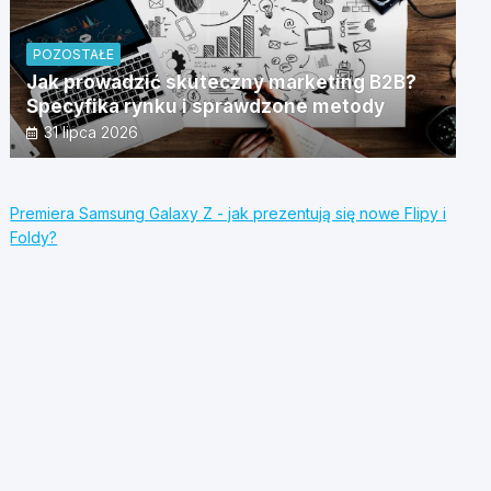
POZOSTAŁE
Jak prowadzić skuteczny marketing B2B?
Specyfika rynku i sprawdzone metody
31 lipca 2026
Premiera Samsung Galaxy Z - jak prezentują się nowe Flipy i
Foldy?