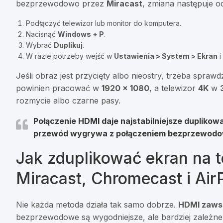
bezprzewodowo przez
Miracast
, zmiana następuje o
Podłączyć telewizor lub monitor do komputera.
Nacisnąć
Windows + P
.
Wybrać
Duplikuj
.
W razie potrzeby wejść w
Ustawienia > System > Ekran
i
Jeśli obraz jest przycięty albo nieostry, trzeba spraw
powinien pracować w
1920 × 1080
, a telewizor
4K
w
rozmycie albo czarne pasy.
Połączenie
HDMI
daje najstabilniejsze duplikow
przewód wygrywa z połączeniem bezprzewodow
Jak zduplikować ekran na 
Miracast, Chromecast i Air
Nie każda metoda działa tak samo dobrze.
HDMI zawsz
bezprzewodowe są wygodniejsze, ale bardziej zależne o