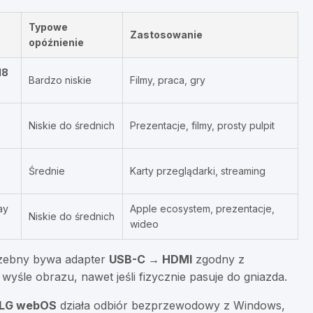
Typowe
Zastosowanie
opóźnienie
18
Bardzo niskie
Filmy, praca, gry
Niskie do średnich
Prezentacje, filmy, prosty pulpit
Średnie
Karty przeglądarki, streaming
ay
Apple ecosystem, prezentacje,
Niskie do średnich
wideo
zebny bywa adapter
USB-C → HDMI
zgodny z
e wyśle obrazu, nawet jeśli fizycznie pasuje do gniazda.
LG webOS
działa odbiór bezprzewodowy z Windows,