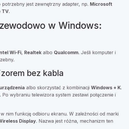
to potrzebny jest zewnętrzny adapter, np.
Microsoft
e TV
.
przewodowo w Windows:
Intel Wi-Fi
,
Realtek
albo
Qualcomm
. Jeśli komputer i
rzebny.
izorem bez kabla
 urządzenia
albo skorzystać z kombinacji
Windows + K
.
 Po wybraniu telewizora system zestawi połączenie i
zyć w nim funkcję odbioru ekranu. W zależności od marki
Wireless Display
. Nazwa jest różna, mechanizm ten