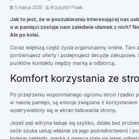
5 marca 2025
Krzysztof Polak
Jak to jest, że w poszukiwaniu interesującej nas us
a w pamięci zostaje nam zaledwie ułamek z nich? Ni
Ale po kolei.
Coraz większą część życia organizujemy online. Tam z
porównujesz oferty i podejmujesz decyzje zakupowe. S
punktów kontaktu między marką a odbiorcą.
Komfort korzystania ze st
Po przejrzeniu wspomnianego ogromu stron rzadko pa
w naszej pamięci, są emocje związane z korzystaniem z 
wpatrywaliśmy się w ekran ładowania strony.
Jeżeli zaś witryna ładuje się szybko, działa bez prob
osób szuka usług właśnie za jego pośrednictwem) i p
kolejne zakładki, marka z miejsca staje się lepiej odbier