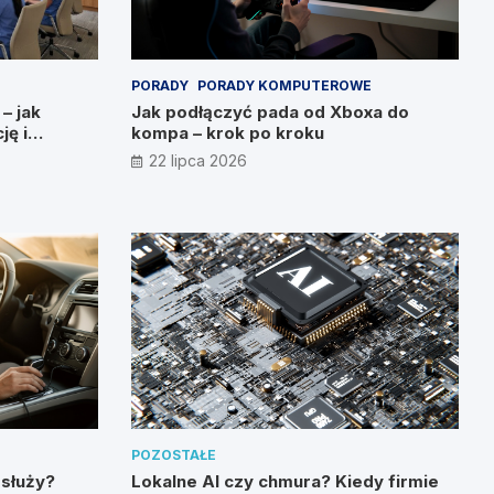
PORADY
PORADY KOMPUTEROWE
 – jak
Jak podłączyć pada od Xboxa do
ję i
kompa – krok po kroku
22 lipca 2026
POZOSTAŁE
 służy?
Lokalne AI czy chmura? Kiedy firmie