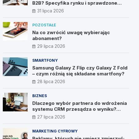
B2B? Specyfika rynku i sprawdzone
metody
31 lipca 2026
POZOSTAŁE
Na co zwrócić uwagę wybierając
abonament?
29 lipca 2026
SMARTFONY
Samsung Galaxy Z Flip czy Galaxy Z Fold
– czym różnią się składane smartfony?
28 lipca 2026
BIZNES
Dlaczego wybór partnera do wdrożenia
systemu CRM przesądza o wyniku?
Wywiad z Pawłem Prymakowskim, CEO
27 lipca 2026
IT Vision
MARKETING CYFROWY
Reklamy, których nie umiesz zmierzyć: