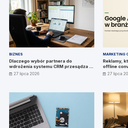
BIZNES
MARKETING 
Dlaczego wybór partnera do
Reklamy, kt
wdrożenia systemu CRM przesądza o
offline con
wyniku? Wywiad z Pawłem
27 lipca 2026
27 lipca 2
Prymakowskim, CEO IT Vision