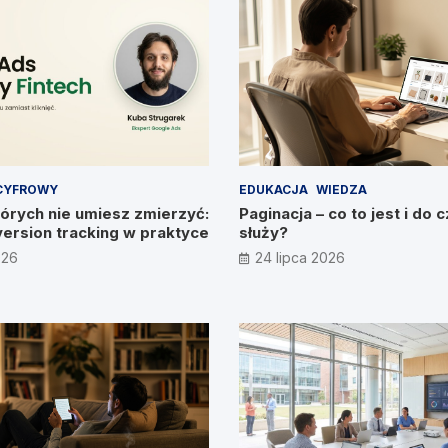
CYFROWY
EDUKACJA
WIEDZA
órych nie umiesz zmierzyć:
Paginacja – co to jest i do 
version tracking w praktyce
służy?
026
24 lipca 2026