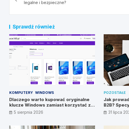
wpisu
legalne i bezpieczne?
Sprawdź również
KOMPUTERY
WINDOWS
POZOSTAŁE
Dlaczego warto kupować oryginalne
Jak prowad
klucze Windows zamiast korzystać z
B2B? Specy
nieautoryzowanych źródeł?
metody
5 sierpnia 2026
31 lipca 2