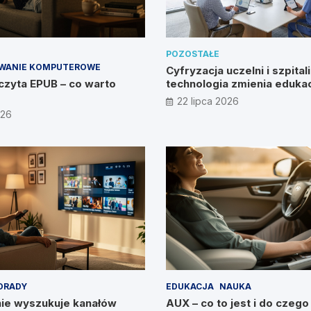
POZOSTAŁE
WANIE KOMPUTEROWE
Cyfryzacja uczelni i szpitali
czyta EPUB – co warto
technologia zmienia edukac
zdrowie?
22 lipca 2026
026
ORADY
EDUKACJA
NAUKA
nie wyszukuje kanałów
AUX – co to jest i do czego