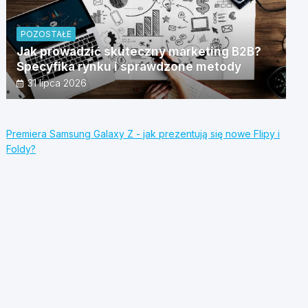
POZOSTAŁE
Jak prowadzić skuteczny marketing B2B?
Specyfika rynku i sprawdzone metody
31 lipca 2026
Premiera Samsung Galaxy Z - jak prezentują się nowe Flipy i
Foldy?