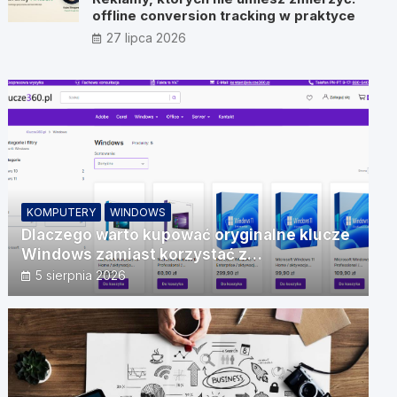
offline conversion tracking w praktyce
27 lipca 2026
KOMPUTERY
WINDOWS
Dlaczego warto kupować oryginalne klucze
Windows zamiast korzystać z
nieautoryzowanych źródeł?
5 sierpnia 2026