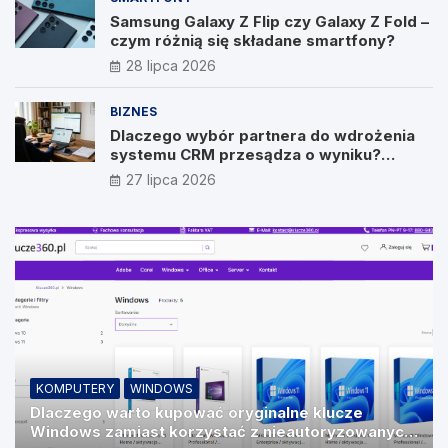
Samsung Galaxy Z Flip czy Galaxy Z Fold –
czym różnią się składane smartfony?
28 lipca 2026
BIZNES
Dlaczego wybór partnera do wdrożenia
systemu CRM przesądza o wyniku?
Wywiad z Pawłem Prymakowskim, CEO IT
27 lipca 2026
Vision
KOMPUTERY
WINDOWS
Dlaczego warto kupować oryginalne klucze
Windows zamiast korzystać z nieautoryzowanych