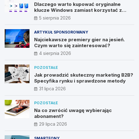
Dlaczego warto kupować oryginalne
klucze Windows zamiast korzystać z
nieautoryzowanych źródeł?
5 sierpnia 2026
ARTYKUŁ SPONSOROWANY
Najciekawsze premiery gier na jesień.
Czym warto się zainteresować?
4 sierpnia 2026
POZOSTAŁE
Jak prowadzić skuteczny marketing B2B?
Specyfika rynku i sprawdzone metody
31 lipca 2026
POZOSTAŁE
Na co zwrócić uwagę wybierając
abonament?
29 lipca 2026
SMARTFONY