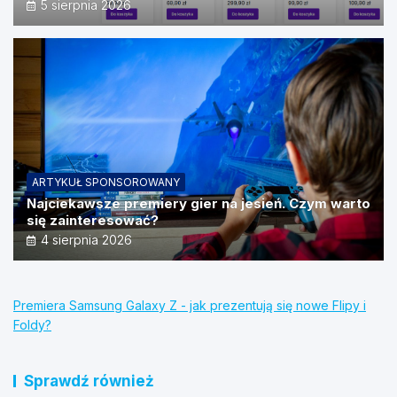
źródeł?
5 sierpnia 2026
ARTYKUŁ SPONSOROWANY
Najciekawsze premiery gier na jesień. Czym warto
się zainteresować?
4 sierpnia 2026
Premiera Samsung Galaxy Z - jak prezentują się nowe Flipy i
Foldy?
Sprawdź również