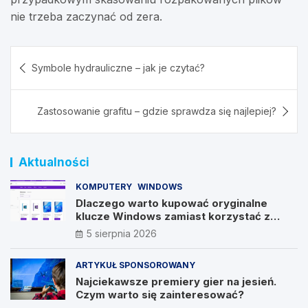
nie trzeba zaczynać od zera.
Nawigacja
Symbole hydrauliczne – jak je czytać?
wpisu
Zastosowanie grafitu – gdzie sprawdza się najlepiej?
Aktualności
KOMPUTERY
WINDOWS
Dlaczego warto kupować oryginalne
klucze Windows zamiast korzystać z
nieautoryzowanych źródeł?
5 sierpnia 2026
ARTYKUŁ SPONSOROWANY
Najciekawsze premiery gier na jesień.
Czym warto się zainteresować?