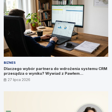
BIZNES
Dlaczego wybór partnera do wdrożenia systemu CRM
przesądza o wyniku? Wywiad z Pawłem
Prymakowskim, CEO IT Vision
27 lipca 2026