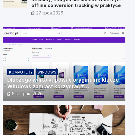
offline conversion tracking w praktyce
27 lipca 2026
KOMPUTERY
WINDOWS
Dlaczego warto kupować oryginalne klucze
Windows zamiast korzystać z
nieautoryzowanych źródeł?
5 sierpnia 2026