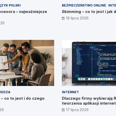
ĘZYK POLSKI
BEZPIECZEŃSTWO ONLINE
INT
cesora – najważniejsze
Skimming – co to jest i jak 
19 lipca 2026
026
IEDZA
INTERNET
– co to jest i do czego
Dlaczego firmy wybierają 
tworzenia aplikacji intern
026
17 lipca 2026