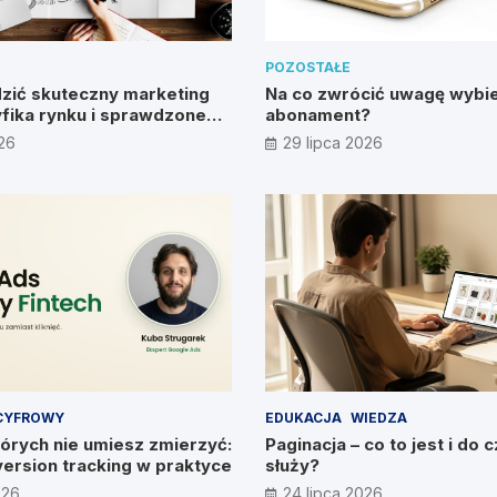
POZOSTAŁE
zić skuteczny marketing
Na co zwrócić uwagę wybie
fika rynku i sprawdzone
abonament?
026
29 lipca 2026
CYFROWY
EDUKACJA
WIEDZA
órych nie umiesz zmierzyć:
Paginacja – co to jest i do 
version tracking w praktyce
służy?
026
24 lipca 2026