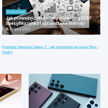
POZOSTAŁE
Jak prowadzić skuteczny marketing B2B?
Specyfika rynku i sprawdzone metody
31 lipca 2026
Premiera Samsung Galaxy Z - jak prezentują się nowe Flipy i
Foldy?