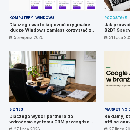
KOMPUTERY
WINDOWS
POZOSTAŁE
Dlaczego warto kupować oryginalne
Jak prowad
klucze Windows zamiast korzystać z
B2B? Specy
nieautoryzowanych źródeł?
metody
5 sierpnia 2026
31 lipca 2
BIZNES
MARKETING 
Dlaczego wybór partnera do
Reklamy, kt
wdrożenia systemu CRM przesądza o
offline con
wyniku? Wywiad z Pawłem
27 lipca 2026
27 lipca 2