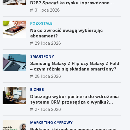
B2B? Specyfika rynku i sprawdzone
metody
31 lipca 2026
POZOSTAŁE
Na co zwrócić uwagę wybierając
abonament?
29 lipca 2026
SMARTFONY
Samsung Galaxy Z Flip czy Galaxy Z Fold
– czym różnią się składane smartfony?
28 lipca 2026
BIZNES
Dlaczego wybór partnera do wdrożenia
systemu CRM przesądza o wyniku?
Wywiad z Pawłem Prymakowskim, CEO
27 lipca 2026
IT Vision
MARKETING CYFROWY
Reklamy, których nie umiesz zmierzyć: