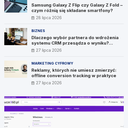
Samsung Galaxy Z Flip czy Galaxy Z Fold –
czym różnią się składane smartfony?
28 lipca 2026
BIZNES
Dlaczego wybór partnera do wdrożenia
systemu CRM przesądza o wyniku?
Wywiad z Pawłem Prymakowskim, CEO IT
27 lipca 2026
Vision
MARKETING CYFROWY
Reklamy, których nie umiesz zmierzyć:
offline conversion tracking w praktyce
27 lipca 2026