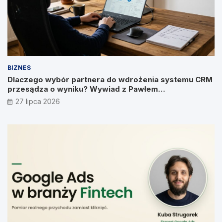
BIZNES
Dlaczego wybór partnera do wdrożenia systemu CRM
przesądza o wyniku? Wywiad z Pawłem
Prymakowskim, CEO IT Vision
27 lipca 2026