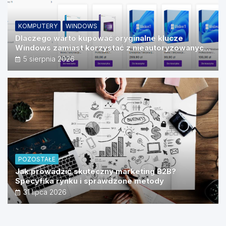
KOMPUTERY
WINDOWS
Dlaczego warto kupować oryginalne klucze
Windows zamiast korzystać z nieautoryzowanych
źródeł?
5 sierpnia 2026
POZOSTAŁE
Jak prowadzić skuteczny marketing B2B?
Specyfika rynku i sprawdzone metody
31 lipca 2026