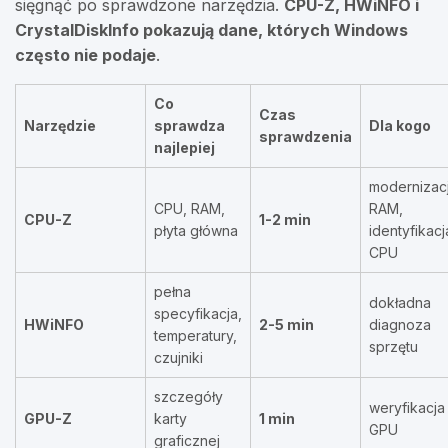
sięgnąć po sprawdzone narzędzia.
CPU-Z, HWiNFO i
CrystalDiskInfo pokazują dane, których Windows
często nie podaje
.
Co
Czas
Narzędzie
sprawdza
Dla kogo
sprawdzenia
najlepiej
modernizac
CPU, RAM,
RAM,
CPU-Z
1-2 min
płyta główna
identyfikacj
CPU
pełna
dokładna
specyfikacja,
HWiNFO
2-5 min
diagnoza
temperatury,
sprzętu
czujniki
szczegóły
weryfikacja
GPU-Z
karty
1 min
GPU
graficznej