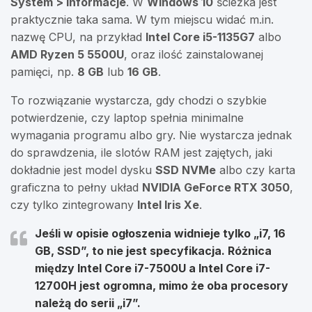
System > Informacje
. W
Windows 10
ścieżka jest
praktycznie taka sama. W tym miejscu widać m.in.
nazwę CPU, na przykład
Intel Core i5-1135G7
albo
AMD Ryzen 5 5500U
, oraz ilość zainstalowanej
pamięci, np.
8 GB
lub
16 GB
.
To rozwiązanie wystarcza, gdy chodzi o szybkie
potwierdzenie, czy laptop spełnia minimalne
wymagania programu albo gry. Nie wystarcza jednak
do sprawdzenia, ile slotów RAM jest zajętych, jaki
dokładnie jest model dysku
SSD NVMe
albo czy karta
graficzna to pełny układ
NVIDIA GeForce RTX 3050
,
czy tylko zintegrowany
Intel Iris Xe
.
Jeśli w opisie ogłoszenia widnieje tylko „i7, 16
GB, SSD”, to nie jest specyfikacja. Różnica
między
Intel Core i7-7500U
a
Intel Core i7-
12700H
jest ogromna, mimo że oba procesory
należą do serii „i7”.