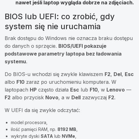
nawet jeśli laptop wygląda dobrze na zdjęciach.
BIOS lub UEFI: co zrobić, gdy
system się nie uruchamia
Brak dostępu do Windows nie oznacza braku dostępu
do danych o sprzęcie.
BIOS/UEFI pokazuje
podstawowe parametry laptopa bez ładowania
systemu
.
Do BIOS-u wchodzi się zwykle klawiszem
F2
,
Del
,
Esc
albo
F10
zaraz po uruchomieniu komputera. W
laptopach
HP
często działa
Esc
lub
F10
, w
Lenovo
—
F2
albo przycisk
Novo
, a w
Dell
zazwyczaj
F2
.
W UEFI da się zwykle odczytać:
model procesora,
ilość pamięci RAM, np.
8192 MB
,
wykryte dyski
SATA
lub
NVMe
,