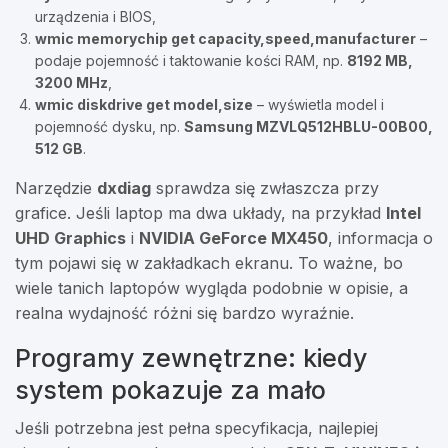
urządzenia i BIOS,
wmic memorychip get capacity,speed,manufacturer
–
podaje pojemność i taktowanie kości RAM, np.
8192 MB,
3200 MHz
,
wmic diskdrive get model,size
– wyświetla model i
pojemność dysku, np.
Samsung MZVLQ512HBLU-00B00,
512 GB
.
Narzędzie
dxdiag
sprawdza się zwłaszcza przy
grafice. Jeśli laptop ma dwa układy, na przykład
Intel
UHD Graphics
i
NVIDIA GeForce MX450
, informacja o
tym pojawi się w zakładkach ekranu. To ważne, bo
wiele tanich laptopów wygląda podobnie w opisie, a
realna wydajność różni się bardzo wyraźnie.
Programy zewnętrzne: kiedy
system pokazuje za mało
Jeśli potrzebna jest pełna specyfikacja, najlepiej