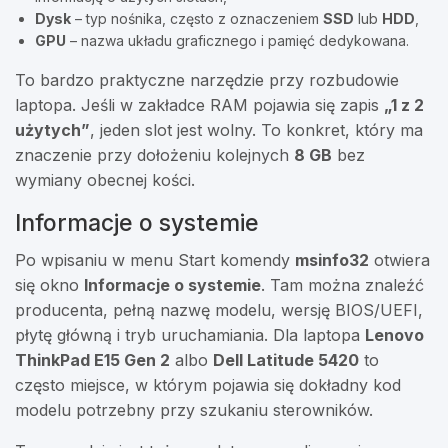
Dysk
– typ nośnika, często z oznaczeniem
SSD
lub
HDD
,
GPU
– nazwa układu graficznego i pamięć dedykowana.
To bardzo praktyczne narzędzie przy rozbudowie
laptopa. Jeśli w zakładce RAM pojawia się zapis
„1 z 2
użytych”
, jeden slot jest wolny. To konkret, który ma
znaczenie przy dołożeniu kolejnych
8 GB
bez
wymiany obecnej kości.
Informacje o systemie
Po wpisaniu w menu Start komendy
msinfo32
otwiera
się okno
Informacje o systemie
. Tam można znaleźć
producenta, pełną nazwę modelu, wersję BIOS/UEFI,
płytę główną i tryb uruchamiania. Dla laptopa
Lenovo
ThinkPad E15 Gen 2
albo
Dell Latitude 5420
to
często miejsce, w którym pojawia się dokładny kod
modelu potrzebny przy szukaniu sterowników.