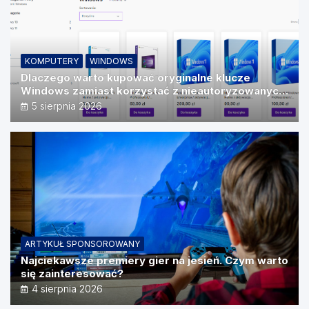
KOMPUTERY
WINDOWS
Dlaczego warto kupować oryginalne klucze
Windows zamiast korzystać z nieautoryzowanych
źródeł?
5 sierpnia 2026
ARTYKUŁ SPONSOROWANY
Najciekawsze premiery gier na jesień. Czym warto
się zainteresować?
4 sierpnia 2026