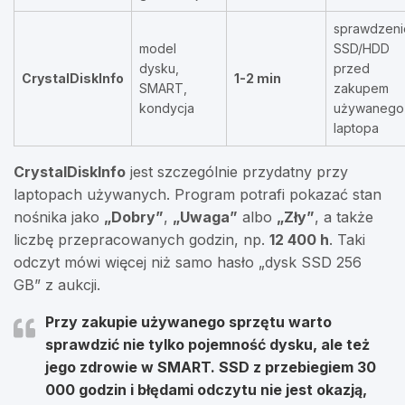
sprawdzeni
model
SSD/HDD
dysku,
przed
CrystalDiskInfo
1-2 min
SMART,
zakupem
kondycja
używanego
laptopa
CrystalDiskInfo
jest szczególnie przydatny przy
laptopach używanych. Program potrafi pokazać stan
nośnika jako
„Dobry”
,
„Uwaga”
albo
„Zły”
, a także
liczbę przepracowanych godzin, np.
12 400 h
. Taki
odczyt mówi więcej niż samo hasło „dysk SSD 256
GB” z aukcji.
Przy zakupie używanego sprzętu warto
sprawdzić nie tylko pojemność dysku, ale też
jego zdrowie w SMART. SSD z przebiegiem
30
000 godzin
i błędami odczytu nie jest okazją,