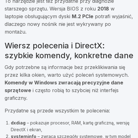
To narzędzie jest też przydatne przy diagnozie
starszego sprzętu. Wersja BIOS z roku
2018
w
laptopie obsługującym dyski
M.2 PCIe
potrafi wyjaśnić,
dlaczego nowy nośnik nie jest wykrywany po
montażu.
Wiersz polecenia i DirectX:
szybkie komendy, konkretne dane
Gdy potrzebne są informacje bez przeklikiwania się
przez kilka okien, warto użyć poleceń systemowych.
Komendy w Windows zwracają precyzyjne dane
sprzętowe
i często robią to szybciej niż interfejs
graficzny.
Przydatne są przede wszystkim te polecenia:
dxdiag
– pokazuje procesor, RAM, kartę graficzną, wersję
DirectX i ekran,
systeminfo
– zwraca szczegóły systemowe, w tym model