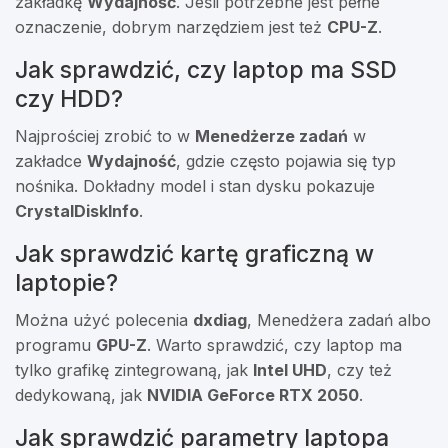
zakładkę
Wydajność
. Jeśli potrzebne jest pełne
oznaczenie, dobrym narzędziem jest też
CPU-Z
.
Jak sprawdzić, czy laptop ma SSD
czy HDD?
Najprościej zrobić to w
Menedżerze zadań
w
zakładce
Wydajność
, gdzie często pojawia się typ
nośnika. Dokładny model i stan dysku pokazuje
CrystalDiskInfo
.
Jak sprawdzić kartę graficzną w
laptopie?
Można użyć polecenia
dxdiag
, Menedżera zadań albo
programu
GPU-Z
. Warto sprawdzić, czy laptop ma
tylko grafikę zintegrowaną, jak
Intel UHD
, czy też
dedykowaną, jak
NVIDIA GeForce RTX 2050
.
Jak sprawdzić parametry laptopa