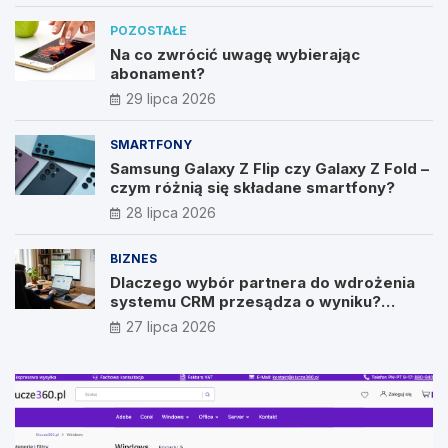
POZOSTAŁE
Na co zwrócić uwagę wybierając
abonament?
29 lipca 2026
SMARTFONY
Samsung Galaxy Z Flip czy Galaxy Z Fold –
czym różnią się składane smartfony?
28 lipca 2026
BIZNES
Dlaczego wybór partnera do wdrożenia
systemu CRM przesądza o wyniku?
Wywiad z Pawłem Prymakowskim, CEO IT
27 lipca 2026
Vision