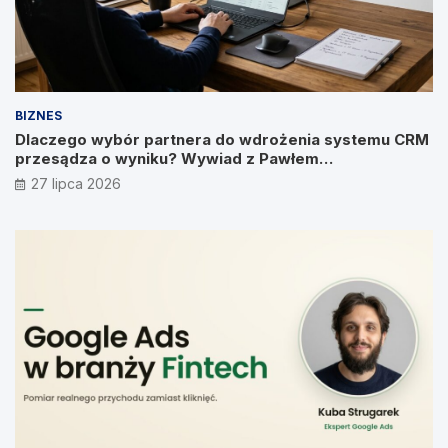
BIZNES
Dlaczego wybór partnera do wdrożenia systemu CRM
przesądza o wyniku? Wywiad z Pawłem
Prymakowskim, CEO IT Vision
27 lipca 2026