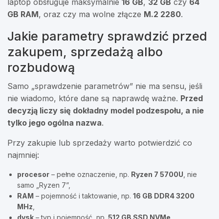
laptop obsługuje maksymalnie
16 GB
,
32 GB
czy
64
GB RAM
, oraz czy ma wolne złącze
M.2 2280
.
Jakie parametry sprawdzić przed
zakupem, sprzedażą albo
rozbudową
Samo „sprawdzenie parametrów” nie ma sensu, jeśli
nie wiadomo, które dane są naprawdę ważne.
Przed
decyzją liczy się dokładny model podzespołu, a nie
tylko jego ogólna nazwa
.
Przy zakupie lub sprzedaży warto potwierdzić co
najmniej:
procesor
– pełne oznaczenie, np.
Ryzen 7 5700U
, nie
samo „Ryzen 7”,
RAM
– pojemność i taktowanie, np.
16 GB DDR4 3200
MHz
,
dysk
– typ i pojemność, np.
512 GB SSD NVMe
,