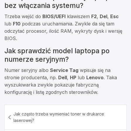
bez włączania systemu?
Trzeba wejść do
BIOS/UEFI
klawiszem
F2
,
Del
,
Esc
lub
F10
podczas uruchamiania. Zwykle da się tam
odczytać procesor, ilość RAM, wykryty dysk i wersję
BIOS.
Jak sprawdzić model laptopa po
numerze seryjnym?
Numer seryjny albo
Service Tag
wpisuje się na
stronie producenta, np.
Dell
,
HP
lub
Lenovo
. Taka
wyszukiwarka zwykle pokazuje fabryczną
konfigurację i listę zgodnych sterowników.
Nawigacja
Jak często trzeba wymieniać toner w drukarce
wpisu
laserowej?