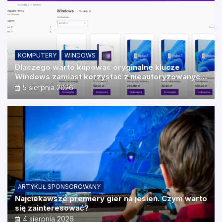
KOMPUTERY
WINDOWS
Dlaczego warto kupować oryginalne klucze
Windows zamiast korzystać z nieautoryzowanych
źródeł?
5 sierpnia 2026
ARTYKUŁ SPONSOROWANY
Najciekawsze premiery gier na jesień. Czym warto
się zainteresować?
4 sierpnia 2026