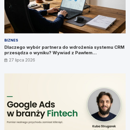
BIZNES
Dlaczego wybór partnera do wdrożenia systemu CRM
przesądza o wyniku? Wywiad z Pawłem
Prymakowskim, CEO IT Vision
27 lipca 2026