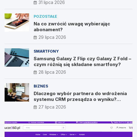
31 lipca 2026
POZOSTAŁE
Na co zwrócić uwagę wybierając
abonament?
29 lipca 2026
SMARTFONY
Samsung Galaxy Z Flip czy Galaxy Z Fold –
czym różnią się składane smartfony?
28 lipca 2026
BIZNES
Dlaczego wybór partnera do wdrożenia
systemu CRM przesądza o wyniku?
Wywiad z Pawłem Prymakowskim, CEO IT
27 lipca 2026
Vision