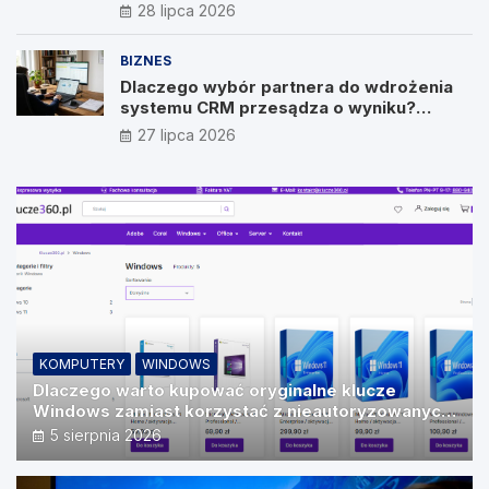
28 lipca 2026
BIZNES
Dlaczego wybór partnera do wdrożenia
systemu CRM przesądza o wyniku?
Wywiad z Pawłem Prymakowskim, CEO IT
27 lipca 2026
Vision
KOMPUTERY
WINDOWS
Dlaczego warto kupować oryginalne klucze
Windows zamiast korzystać z nieautoryzowanych
źródeł?
5 sierpnia 2026