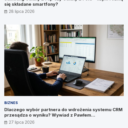
się składane smartfony?
28 lipca 2026
BIZNES
Dlaczego wybór partnera do wdrożenia systemu CRM
przesądza o wyniku? Wywiad z Pawłem
Prymakowskim, CEO IT Vision
27 lipca 2026