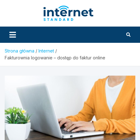
Skip
to
InternetS
content
Strona główna
Internet
Fakturownia logowanie – dostęp do faktur online