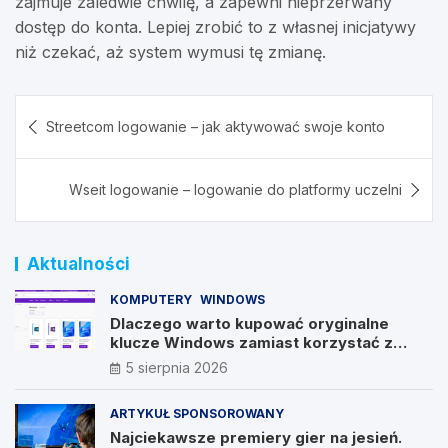
zajmuje zaledwie chwilę, a zapewni nieprzerwany
dostęp do konta. Lepiej zrobić to z własnej inicjatywy
niż czekać, aż system wymusi tę zmianę.
Nawigacja
Streetcom logowanie – jak aktywować swoje konto
wpisu
Wseit logowanie – logowanie do platformy uczelni
Aktualności
KOMPUTERY
WINDOWS
Dlaczego warto kupować oryginalne
klucze Windows zamiast korzystać z
nieautoryzowanych źródeł?
5 sierpnia 2026
ARTYKUŁ SPONSOROWANY
Najciekawsze premiery gier na jesień.