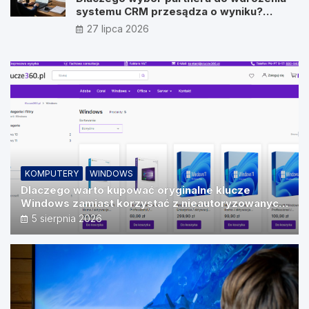
systemu CRM przesądza o wyniku?
Wywiad z Pawłem Prymakowskim, CEO IT
27 lipca 2026
Vision
KOMPUTERY
WINDOWS
Dlaczego warto kupować oryginalne klucze
Windows zamiast korzystać z nieautoryzowanych
źródeł?
5 sierpnia 2026