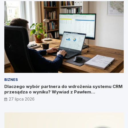
BIZNES
Dlaczego wybór partnera do wdrożenia systemu CRM
przesądza o wyniku? Wywiad z Pawłem
Prymakowskim, CEO IT Vision
27 lipca 2026