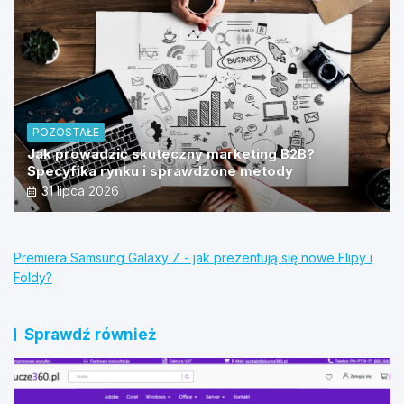
POZOSTAŁE
Jak prowadzić skuteczny marketing B2B?
Specyfika rynku i sprawdzone metody
31 lipca 2026
Premiera Samsung Galaxy Z - jak prezentują się nowe Flipy i
Foldy?
Sprawdź również