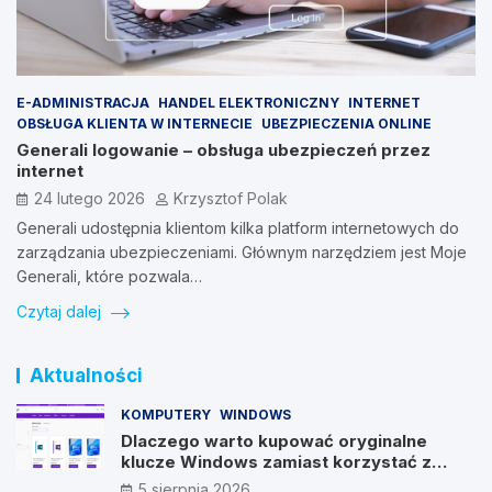
E-ADMINISTRACJA
HANDEL ELEKTRONICZNY
INTERNET
OBSŁUGA KLIENTA W INTERNECIE
UBEZPIECZENIA ONLINE
Generali logowanie – obsługa ubezpieczeń przez
internet
24 lutego 2026
Krzysztof Polak
Generali udostępnia klientom kilka platform internetowych do
zarządzania ubezpieczeniami. Głównym narzędziem jest Moje
Generali, które pozwala…
Czytaj dalej
Aktualności
KOMPUTERY
WINDOWS
Dlaczego warto kupować oryginalne
klucze Windows zamiast korzystać z
nieautoryzowanych źródeł?
5 sierpnia 2026