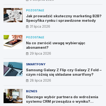
POZOSTAŁE
Jak prowadzić skuteczny marketing B2B?
Specyfika rynku i sprawdzone metody
31 lipca 2026
POZOSTAŁE
Na co zwrócić uwagę wybierając
abonament?
29 lipca 2026
SMARTFONY
Samsung Galaxy Z Flip czy Galaxy Z Fold –
czym różnią się składane smartfony?
28 lipca 2026
BIZNES
Dlaczego wybór partnera do wdrożenia
systemu CRM przesądza o wyniku?
Wywiad z Pawłem Prymakowskim, CEO IT