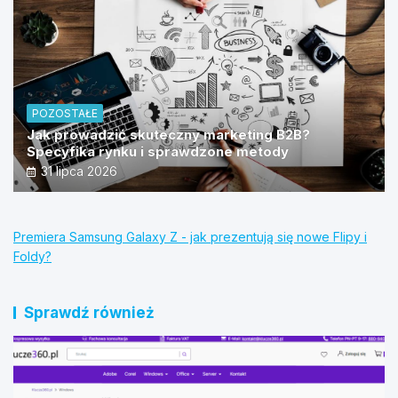
POZOSTAŁE
Jak prowadzić skuteczny marketing B2B?
Specyfika rynku i sprawdzone metody
31 lipca 2026
Premiera Samsung Galaxy Z - jak prezentują się nowe Flipy i
Foldy?
Sprawdź również