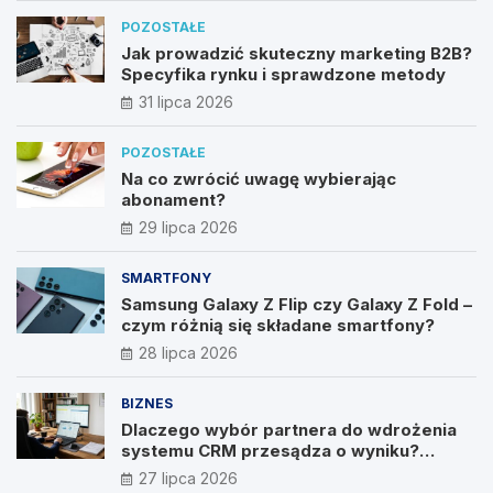
POZOSTAŁE
Jak prowadzić skuteczny marketing B2B?
Specyfika rynku i sprawdzone metody
31 lipca 2026
POZOSTAŁE
Na co zwrócić uwagę wybierając
abonament?
29 lipca 2026
SMARTFONY
Samsung Galaxy Z Flip czy Galaxy Z Fold –
czym różnią się składane smartfony?
28 lipca 2026
BIZNES
Dlaczego wybór partnera do wdrożenia
systemu CRM przesądza o wyniku?
Wywiad z Pawłem Prymakowskim, CEO IT
27 lipca 2026
Vision