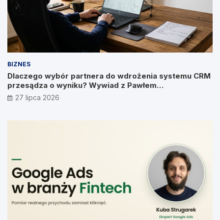
BIZNES
Dlaczego wybór partnera do wdrożenia systemu CRM
przesądza o wyniku? Wywiad z Pawłem
Prymakowskim, CEO IT Vision
27 lipca 2026