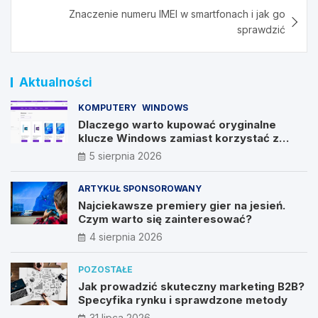
Znaczenie numeru IMEI w smartfonach i jak go
sprawdzić
Aktualności
KOMPUTERY
WINDOWS
Dlaczego warto kupować oryginalne
klucze Windows zamiast korzystać z
nieautoryzowanych źródeł?
5 sierpnia 2026
ARTYKUŁ SPONSOROWANY
Najciekawsze premiery gier na jesień.
Czym warto się zainteresować?
4 sierpnia 2026
POZOSTAŁE
Jak prowadzić skuteczny marketing B2B?
Specyfika rynku i sprawdzone metody
31 lipca 2026