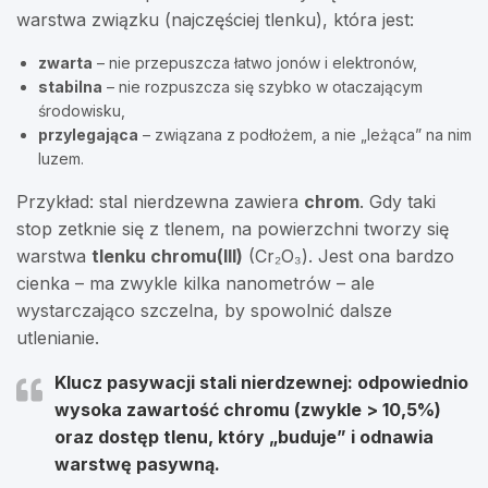
warstwa związku (najczęściej tlenku), która jest:
zwarta
– nie przepuszcza łatwo jonów i elektronów,
stabilna
– nie rozpuszcza się szybko w otaczającym
środowisku,
przylegająca
– związana z podłożem, a nie „leżąca” na nim
luzem.
Przykład: stal nierdzewna zawiera
chrom
. Gdy taki
stop zetknie się z tlenem, na powierzchni tworzy się
warstwa
tlenku chromu(III)
(Cr₂O₃). Jest ona bardzo
cienka – ma zwykle kilka nanometrów – ale
wystarczająco szczelna, by spowolnić dalsze
utlenianie.
Klucz pasywacji stali nierdzewnej:
odpowiednio
wysoka zawartość chromu (zwykle >
10,5%
)
oraz dostęp tlenu, który „buduje” i odnawia
warstwę pasywną.