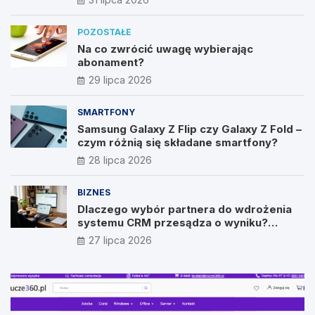
POZOSTAŁE
Na co zwrócić uwagę wybierając
abonament?
29 lipca 2026
SMARTFONY
Samsung Galaxy Z Flip czy Galaxy Z Fold –
czym różnią się składane smartfony?
28 lipca 2026
BIZNES
Dlaczego wybór partnera do wdrożenia
systemu CRM przesądza o wyniku?
Wywiad z Pawłem Prymakowskim, CEO IT
27 lipca 2026
Vision