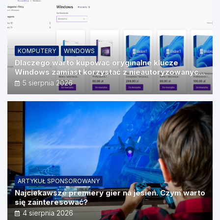
KOMPUTERY
WINDOWS
Dlaczego warto kupować oryginalne klucze
Windows zamiast korzystać z nieautoryzowanych
źródeł?
5 sierpnia 2026
ARTYKUŁ SPONSOROWANY
Najciekawsze premiery gier na jesień. Czym warto
się zainteresować?
4 sierpnia 2026