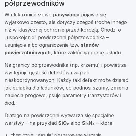
półprzewodników
W elektronice słowo
pasywacja
pojawia się
wyjątkowo często, ale dotyczy czegoś trochę innego
niż w klasycznej ochronie przed korozją. Chodzi o
„uspokojenie” powierzchni półprzewodnika –
usunięcie albo ograniczenie tzw.
stanów
powierzchniowych
, które zakłócają pracę układu.
Na granicy półprzewodnika (np. krzemu) i powietrza
występuje gęstość defektów i wiązań
nieskoordynowanych. Każdy taki defekt może działać
jak pułapka dla ładunków, co podnosi szumy, zmienia
napięcia progowe, psuje parametry tranzystorów i
diod.
Dlatego na powierzchni wytwarza się specjalne
warstwy – na przykład
SiO₂
albo
Si₃N₄
– które:
chemicznie „wiązują” niesparowane wiązania,