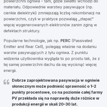
powierzchni ogniwa – tam, gdzie światło wchodzi do
materiału. Odpowiednie warstwy pasywujące (np.
cienkie dielektryki) zmniejszają liczbę rekombinacji na
powierzchni, czyli w praktyce pozwalają „złapać”
więcej wygenerowanych elektronów zanim zginą w
defektach struktury.
Popularne technologie, jak np.
PERC
(Passivated
Emitter and Rear Cell), polegają właśnie na dodaniu
warstw pasywujących z tyłu ogniwa. Z punktu
widzenia użytkownika wygląda to po prostu tak, że z
tej samej powierzchni dachu da się wycisnąć więcej
energii.
Dobrze zaprojektowana pasywacja w ogniwie
słonecznym może podnieść sprawność o
1–2
punkty procentowe
, co na poziomie całej farmy
PV przekłada się na naprawdę duże różnice w
produkcji energii w skali 20–30 lat.