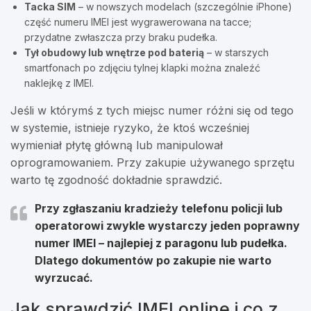
Tacka SIM
– w nowszych modelach (szczególnie iPhone)
część numeru IMEI jest wygrawerowana na tacce;
przydatne zwłaszcza przy braku pudełka.
Tył obudowy lub wnętrze pod baterią
– w starszych
smartfonach po zdjęciu tylnej klapki można znaleźć
naklejkę z IMEI.
Jeśli w którymś z tych miejsc numer różni się od tego
w systemie, istnieje ryzyko, że ktoś wcześniej
wymieniał płytę główną lub manipulował
oprogramowaniem. Przy zakupie używanego sprzętu
warto tę zgodność dokładnie sprawdzić.
Przy zgłaszaniu kradzieży telefonu policji lub
operatorowi zwykle wystarczy
jeden poprawny
numer IMEI
– najlepiej z paragonu lub pudełka.
Dlatego dokumentów po zakupie nie warto
wyrzucać.
Jak sprawdzić IMEI online i co z