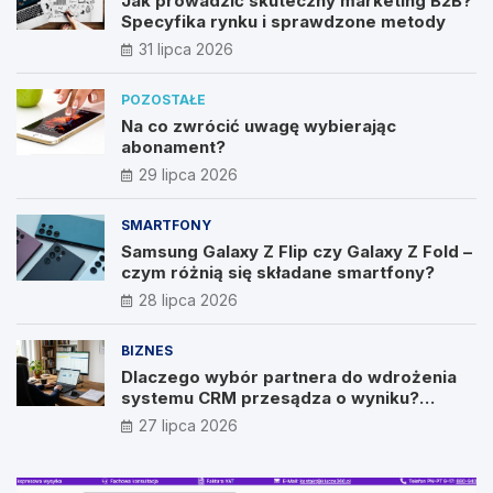
Jak prowadzić skuteczny marketing B2B?
Specyfika rynku i sprawdzone metody
31 lipca 2026
POZOSTAŁE
Na co zwrócić uwagę wybierając
abonament?
29 lipca 2026
SMARTFONY
Samsung Galaxy Z Flip czy Galaxy Z Fold –
czym różnią się składane smartfony?
28 lipca 2026
BIZNES
Dlaczego wybór partnera do wdrożenia
systemu CRM przesądza o wyniku?
Wywiad z Pawłem Prymakowskim, CEO IT
27 lipca 2026
Vision