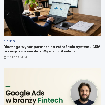
BIZNES
Dlaczego wybór partnera do wdrożenia systemu CRM
przesądza o wyniku? Wywiad z Pawłem
Prymakowskim, CEO IT Vision
27 lipca 2026