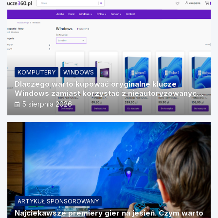
KOMPUTERY
WINDOWS
Dlaczego warto kupować oryginalne klucze
Windows zamiast korzystać z nieautoryzowanych
źródeł?
5 sierpnia 2026
ARTYKUŁ SPONSOROWANY
Najciekawsze premiery gier na jesień. Czym warto