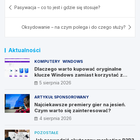
Nawigacja
Pasywacja – co to jest i gdzie się stosuje?
wpisu
Oksydowanie – na czym polega i do czego służy?
Aktualności
KOMPUTERY
WINDOWS
Dlaczego warto kupować oryginalne
klucze Windows zamiast korzystać z
nieautoryzowanych źródeł?
5 sierpnia 2026
ARTYKUŁ SPONSOROWANY
Najciekawsze premiery gier na jesień.
Czym warto się zainteresować?
4 sierpnia 2026
POZOSTAŁE