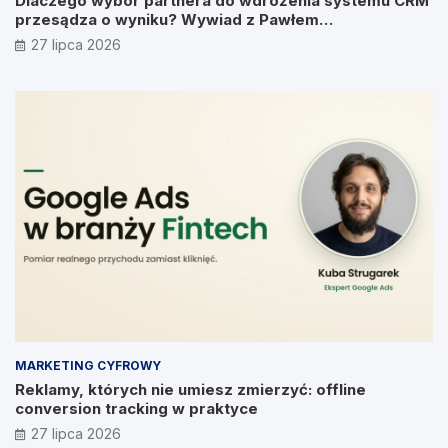
Dlaczego wybór partnera do wdrożenia systemu CRM
przesądza o wyniku? Wywiad z Pawłem
Prymakowskim, CEO IT Vision
27 lipca 2026
MARKETING CYFROWY
Reklamy, których nie umiesz zmierzyć: offline
conversion tracking w praktyce
27 lipca 2026