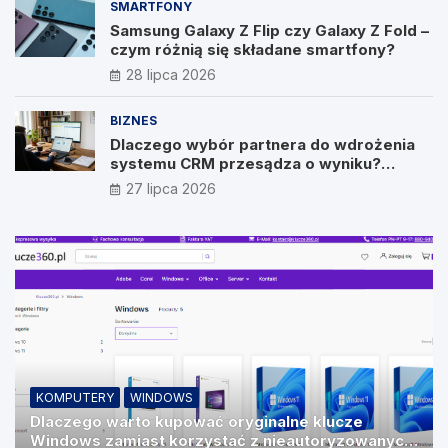
SMARTFONY
Samsung Galaxy Z Flip czy Galaxy Z Fold –
czym różnią się składane smartfony?
28 lipca 2026
BIZNES
Dlaczego wybór partnera do wdrożenia
systemu CRM przesądza o wyniku?
Wywiad z Pawłem Prymakowskim, CEO IT
27 lipca 2026
Vision
KOMPUTERY
WINDOWS
Dlaczego warto kupować oryginalne klucze
Windows zamiast korzystać z nieautoryzowanych