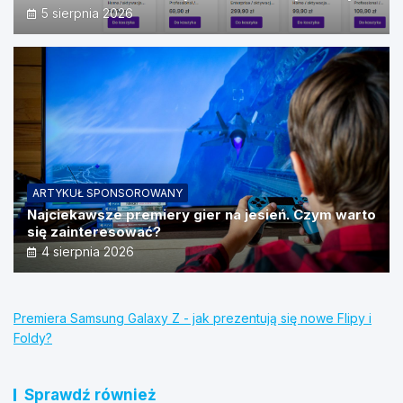
źródeł?
5 sierpnia 2026
ARTYKUŁ SPONSOROWANY
Najciekawsze premiery gier na jesień. Czym warto
się zainteresować?
4 sierpnia 2026
Premiera Samsung Galaxy Z - jak prezentują się nowe Flipy i
Foldy?
Sprawdź również