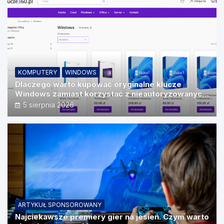
KOMPUTERY
WINDOWS
Dlaczego warto kupować oryginalne klucze
Windows zamiast korzystać z nieautoryzowanych
źródeł?
5 sierpnia 2026
ARTYKUŁ SPONSOROWANY
Najciekawsze premiery gier na jesień. Czym warto