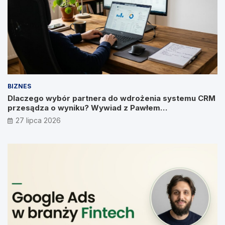
BIZNES
Dlaczego wybór partnera do wdrożenia systemu CRM
przesądza o wyniku? Wywiad z Pawłem
Prymakowskim, CEO IT Vision
27 lipca 2026