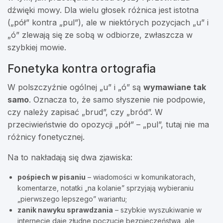
dźwięki mowy. Dla wielu głosek różnica jest istotna
(„pół” kontra „pul”), ale w niektórych pozycjach „u” i
„ó” zlewają się ze sobą w odbiorze, zwłaszcza w
szybkiej mowie.
Fonetyka kontra ortografia
W polszczyźnie ogólnej „u” i „ó” są
wymawiane tak
samo
. Oznacza to, że samo słyszenie nie podpowie,
czy należy zapisać „brud”, czy „bród”. W
przeciwieństwie do opozycji „pół” – „pul”, tutaj nie ma
różnicy fonetycznej.
Na to nakładają się dwa zjawiska:
pośpiech w pisaniu
– wiadomości w komunikatorach,
komentarze, notatki „na kolanie” sprzyjają wybieraniu
„pierwszego lepszego” wariantu;
zanik nawyku sprawdzania
– szybkie wyszukiwanie w
internecie daje złudne poczucie bezpieczeństwa, ale