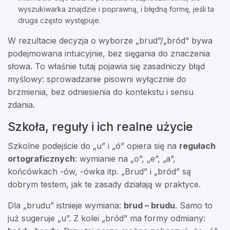
wyszukiwarka znajdzie i poprawną, i błędną formę, jeśli ta
druga często występuje.
W rezultacie decyzja o wyborze „brud”/„bród” bywa
podejmowana intuicyjnie, bez sięgania do znaczenia
słowa. To właśnie tutaj pojawia się zasadniczy błąd
myślowy: sprowadzanie pisowni wyłącznie do
brzmienia, bez odniesienia do kontekstu i sensu
zdania.
Szkoła, reguły i ich realne użycie
Szkolne podejście do „u” i „ó” opiera się na
regułach
ortograficznych
: wymianie na „o”, „e”, „a”,
końcówkach -ów, -ówka itp. „Brud” i „bród” są
dobrym testem, jak te zasady działają w praktyce.
Dla „brudu” istnieje wymiana:
brud – brudu
. Samo to
już sugeruje „u”. Z kolei „bród” ma formy odmiany: