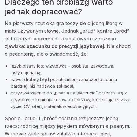
Dlaczego ten drobiazg warto
jednak dopracować?
Na pierwszy rzut oka gra toczy się o jedną literę w
mało używanym słowie. Jednak „brud” kontra „bród”
jest dobrym papierkiem lakmusowym szerszego
zjawiska:
szacunku do precyzji językowej
. Nie chodzi
o pedanterię, ale o świadomość, że:
język pisany jest wizytówką – osobistą, zawodową,
instytucjonalną;
nawet drobny błąd potrafi zmienić znaczenie zdania
bardziej, niż nadawca zakładał;
przyzwyczajenie do „pisania na wyczucie” przenosi się z
prywatnych komunikatorów do tekstów, które mają dłuższe
życie: CV, ofert, materiałów edukacyjnych.
Spór o „brud” i „bród” odsłania też jeszcze jedną
rzecz: różnicę między językiem mówionym a pisanym.
W mowie wiele spraw załatwia intonacja, gest,