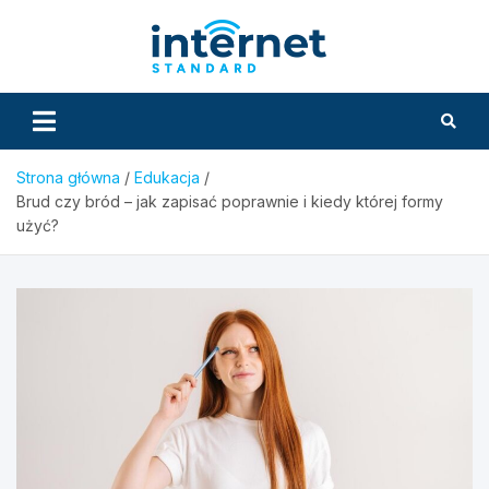
Skip
to
InternetS
content
Strona główna
Edukacja
Brud czy bród – jak zapisać poprawnie i kiedy której formy
użyć?