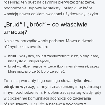
rozebrać ten duet na czynniki pierwsze: znaczenie,
pochodzenie, typowe konteksty i pułapki, w które
wpadają nawet całkiem świadomi użytkownicy języka.
„Brud” i „bród” – co właściwie
znaczą?
Najpierw porządkowanie podstaw. Mowa o dwóch
różnych rzeczownikach:
brud
– wszystko, co jest zabrudzeniem: kurz, plamy, osad,
nieczystości, nieporządek;
bród
– płytkie miejsce w rzece (lub innym akwenie), przez
które można przejść lub przejechać.
To nie są warianty tego samego słowa, tylko
dwa
odrębne wyrazy
, z innym znaczeniem, inną odmianą i
innym pochodzeniem. Problem zaczyna się wtedy, gdy
w codziennej komunikacji dochodzi do zacierania
różnic między „u” i „ó”, a nadawca wychodzi z