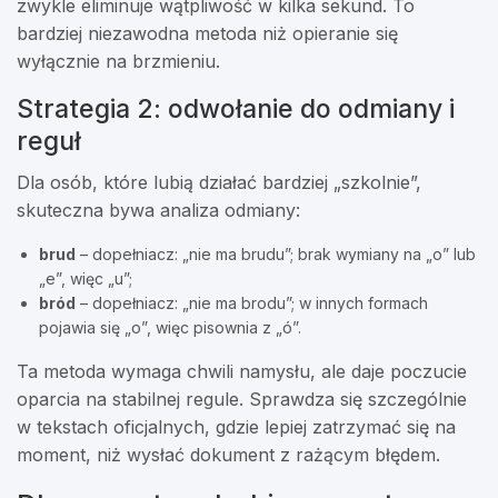
zwykle eliminuje wątpliwość w kilka sekund. To
bardziej niezawodna metoda niż opieranie się
wyłącznie na brzmieniu.
Strategia 2: odwołanie do odmiany i
reguł
Dla osób, które lubią działać bardziej „szkolnie”,
skuteczna bywa analiza odmiany:
brud
– dopełniacz: „nie ma brudu”; brak wymiany na „o” lub
„e”, więc „u”;
bród
– dopełniacz: „nie ma brodu”; w innych formach
pojawia się „o”, więc pisownia z „ó”.
Ta metoda wymaga chwili namysłu, ale daje poczucie
oparcia na stabilnej regule. Sprawdza się szczególnie
w tekstach oficjalnych, gdzie lepiej zatrzymać się na
moment, niż wysłać dokument z rażącym błędem.