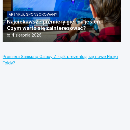
ARTYKUŁ SPONSOROWANY
Najciekawsze premiery gier na jesień.
Czym warto się zainteresować?
4 sierpnia 2026
Premiera Samsung Galaxy Z - jak prezentują się nowe Flipy i
Foldy?