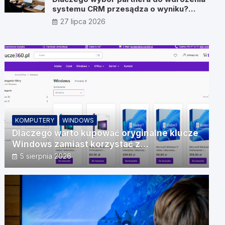
systemu CRM przesądza o wyniku?
Wywiad z Pawłem Prymakowskim, CEO
27 lipca 2026
IT Vision
KOMPUTERY
WINDOWS
Dlaczego warto kupować oryginalne klucze
Windows zamiast korzystać z
nieautoryzowanych źródeł?
5 sierpnia 2026