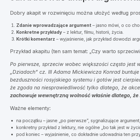
Dobry akapit w rozwinięciu można ułożyć według pro
Zdanie wprowadzające argument
– jasno mówi, o co cho
Konkretne przykłady
– z lektur, filmu, historii, życia.
Krótki komentarz
– wyjaśnienie, jak przykład dowodzi arg
Przykład akapitu (ten sam temat: „Czy warto sprzeciwia
Po pierwsze, sprzeciw wobec większości często jest
„Dziadach” cz. III Adama Mickiewicza Konrad buntuje 
bezduszności rosyjskiego systemu i gotów jest cierpi
że zgoda na niesprawiedliwość tylko dlatego, że akce
zachowuje wewnętrzną wolność właśnie dlatego, że n
Ważne elementy:
na początku – jasne „po pierwsze”, sygnalizujące argument
konkretny przykład z lektury, nie ogólne „bo tak jest w życi
pod koniec – wyjaśnienie, co dokładnie udowadnia ten przy