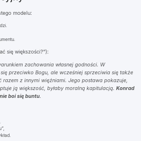
stego modelu:
dzi.
umentu.
ć się większości?”):
 warunkiem zachowania własnej godności. W
się przeciwko Bogu, ale wcześniej sprzeciwia się także
eć razem z innymi więźniami. Jego postawa pokazuje,
ptuje ją większość, byłaby moralną kapitulacją.
Konrad
ie boi się buntu
.
,
u”,
kład.