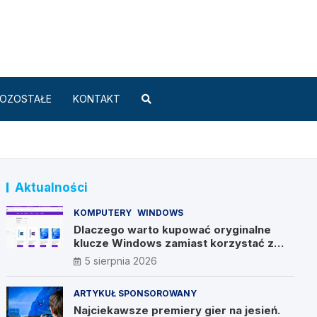
Standard.pl
OZOSTAŁE
KONTAKT
Aktualności
KOMPUTERY
WINDOWS
Dlaczego warto kupować oryginalne
klucze Windows zamiast korzystać z
nieautoryzowanych źródeł?
5 sierpnia 2026
ARTYKUŁ SPONSOROWANY
Najciekawsze premiery gier na jesień.