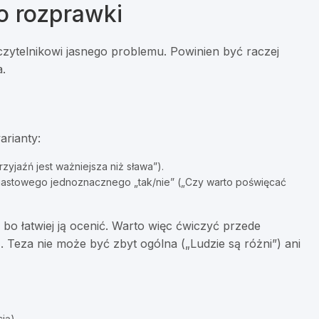
o rozprawki
 czytelnikowi jasnego problemu. Powinien być raczej
a.
arianty:
rzyjaźń jest ważniejsza niż sława”).
iastowego jednoznacznego „tak/nie” („Czy warto poświęcać
 bo łatwiej ją ocenić. Warto więc ćwiczyć przede
a
. Teza nie może być zbyt ogólna („Ludzie są różni”) ani
ją),