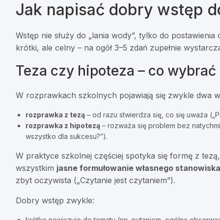
Jak napisać dobry wstęp d
Wstęp nie służy do „lania wody”, tylko do postawienia
krótki, ale celny – na ogół 3–5 zdań zupełnie wystarcz
Teza czy hipoteza – co wybrać
W roz­praw­kach szkolnych pojawiają się zwykle dwa w
rozprawka z tezą
– od razu stwierdza się, co się uważa („P
rozprawka z hipotezą
– rozważa się problem bez natychm
wszystko dla sukcesu?”).
W praktyce szkolnej częściej spotyka się formę z tezą,
wszystkim
jasne formułowanie własnego stanowisk
zbyt oczywista („Czytanie jest czytaniem”).
Dobry wstęp zwykle:
krótko nawiązuje do tematu (np. pytaniem, ogólną obserwac