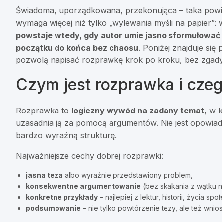
Świadoma, uporządkowana, przekonująca – taka powi
wymaga więcej niż tylko „wylewania myśli na papier
powstaje wtedy, gdy autor umie jasno sformułować 
początku do końca bez chaosu
. Poniżej znajduje się
pozwolą napisać rozprawkę krok po kroku, bez zgad
Czym jest rozprawka i czeg
Rozprawka to
logiczny wywód na zadany temat
, w 
uzasadnia ją za pomocą argumentów. Nie jest opowiadan
bardzo wyraźną strukturę.
Najważniejsze cechy dobrej rozprawki:
jasna teza
albo wyraźnie przedstawiony problem,
konsekwentne argumentowanie
(bez skakania z wątku n
konkretne przykłady
– najlepiej z lektur, historii, życia sp
podsumowanie
– nie tylko powtórzenie tezy, ale też wni