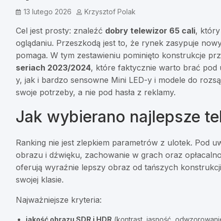
13 lutego 2026
Krzysztof Polak
Cel jest prosty: znaleźć
dobry telewizor 65 cali
, któr
oglądaniu. Przeszkodą jest to, że rynek zasypuje nowy
pomaga. W tym zestawieniu pominięto konstrukcje prz
seriach 2023/2024
, które faktycznie warto brać po
y, jak i bardzo sensowne Mini LED-y i modele do roz
swoje potrzeby, a nie pod hasła z reklamy.
Jak wybierano najlepsze te
Ranking nie jest zlepkiem parametrów z ulotek. Pod u
obrazu i dźwięku, zachowanie w grach oraz opłacalno
oferują wyraźnie lepszy obraz od tańszych konstrukcji
swojej klasie.
Najważniejsze kryteria:
jakość obrazu SDR i HDR
(kontrast, jasność, odwzorowanie