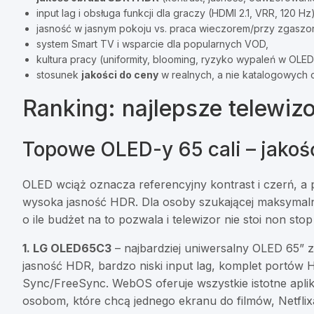
input lag i obsługa funkcji dla graczy (HDMI 2.1, VRR, 120 Hz)
jasność w jasnym pokoju vs. praca wieczorem/przy zgaszo
system Smart TV i wsparcie dla popularnych VOD,
kultura pracy (uniformity, blooming, ryzyko wypaleń w OLED
stosunek
jakości do ceny
w realnych, a nie katalogowych 
Ranking: najlepsze telewiz
Topowe OLED-y 65 cali – jako
OLED wciąż oznacza referencyjny kontrast i czerń, a
wysoka jasność HDR. Dla osoby szukającej maksymalnej j
o ile budżet na to pozwala i telewizor nie stoi non st
1. LG OLED65C3
– najbardziej uniwersalny OLED 65” z
jasność HDR, bardzo niski input lag, komplet portów 
Sync/FreeSync. WebOS oferuje wszystkie istotne apli
osobom, które chcą jednego ekranu do filmów, Netflixa