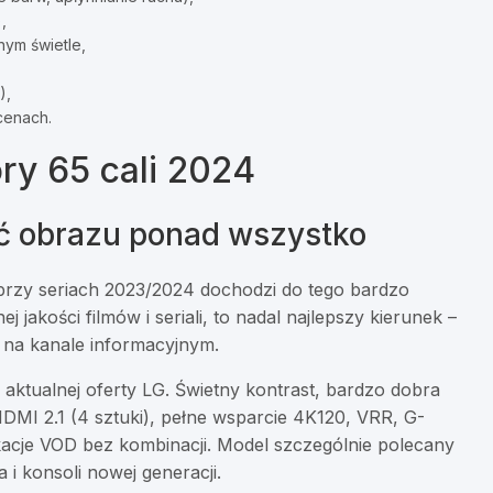
,
nym świetle,
),
cenach.
ory 65 cali 2024
ść obrazu ponad wszystko
 przy seriach 2023/2024 dochodzi do tego bardzo
akości filmów i seriali, to nadal najlepszy kierunek –
op na kanale informacyjnym.
 aktualnej oferty LG. Świetny kontrast, bardzo dobra
HDMI 2.1 (4 sztuki), pełne wsparcie 4K120, VRR, G-
kacje VOD bez kombinacji. Model szczególnie polecany
 i konsoli nowej generacji.