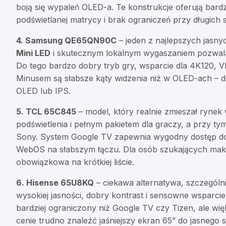
boją się wypaleń OLED-a. Te konstrukcje oferują bardz
podświetlanej matrycy i brak ograniczeń przy długich 
4. Samsung QE65QN90C
– jeden z najlepszych jasny
Mini LED
i skutecznym lokalnym wygaszaniem pozwala
Do tego bardzo dobry tryb gry, wsparcie dla 4K120,
Minusem są słabsze kąty widzenia niż w OLED-ach – d
OLED lub IPS.
5. TCL 65C845
– model, który realnie zmieszał rynek
podświetlenia i pełnym pakietem dla graczy, a przy 
Sony. System Google TV zapewnia wygodny dostęp do ap
WebOS na słabszym łączu. Dla osób szukających ma
obowiązkowa na krótkiej liście.
6. Hisense 65U8KQ
– ciekawa alternatywa, szczególnie
wysokiej jasności, dobry kontrast i sensowne wsparci
bardziej ograniczony niż Google TV czy Tizen, ale więks
cenie trudno znaleźć jaśniejszy ekran 65” do jasnego 