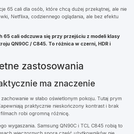
e 65 cali dla osób, które chcą dużej przekątnej, ale nie
i, Netflixa, codziennego oglądania, ale bez efektu
65 cali odczuwa się przy przejściu z modeli klasy
kroju QN90C / C845
. To różnica w czerni, HDR i
retne zastosowania
o faktycznie ma znaczenie
i zachowanie w słabo oświetlonym pokoju. Tutaj prym
pewniają praktycznie nieskończony kontrast i brak
filmach robi ogromną różnicę.
lnego wygaszania. Samsung QN90C i TCL C845 robią to
ansach wieczornych spora część użytkowników nie