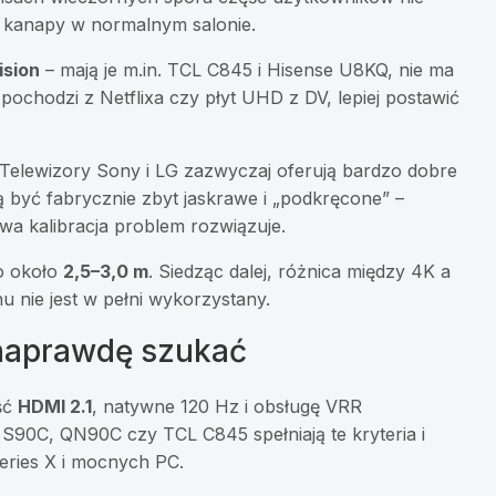
 kanapy w normalnym salonie.
ision
– mają je m.in. TCL C845 i Hisense U8KQ, nie ma
pochodzi z Netflixa czy płyt UHD z DV, lepiej postawić
Telewizory Sony i LG zazwyczaj oferują bardzo dobre
ą być fabrycznie zbyt jaskrawe i „podkręcone” –
wa kalibracja problem rozwiązuje.
o około
2,5–3,0 m
. Siedząc dalej, różnica między 4K a
 nie jest w pełni wykorzystany.
 naprawdę szukać
ść
HDMI 2.1
, natywne 120 Hz i obsługę VRR
S90C, QN90C czy TCL C845 spełniają te kryteria i
eries X i mocnych PC.