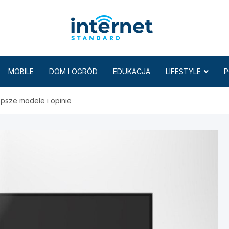
Internet
MOBILE
DOM I OGRÓD
EDUKACJA
LIFESTYLE
P
epsze modele i opinie