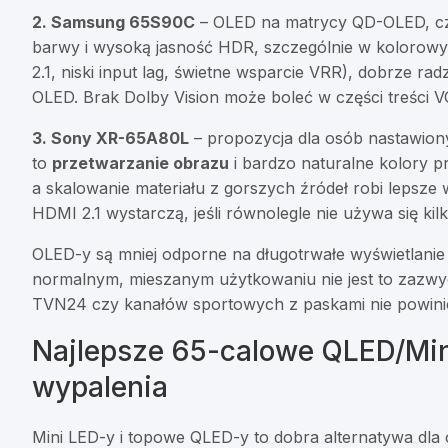
2. Samsung 65S90C
– OLED na matrycy QD-OLED, czyl
barwy i wysoką jasność HDR, szczególnie w kolorowy
2.1, niski input lag, świetne wsparcie VRR), dobrze rad
OLED. Brak Dolby Vision może boleć w części treści 
3. Sony XR-65A80L
– propozycja dla osób nastawiony
to
przetwarzanie obrazu
i bardzo naturalne kolory 
a skalowanie materiału z gorszych źródeł robi lepsze
HDMI 2.1 wystarczą, jeśli równolegle nie używa się kil
OLED-y są mniej odporne na długotrwałe wyświetlanie
normalnym, mieszanym użytkowaniu nie jest to zazwy
TVN24 czy kanałów sportowych z paskami nie powin
Najlepsze 65-calowe QLED/Mini 
wypalenia
Mini LED-y i topowe QLED-y to dobra alternatywa dla 