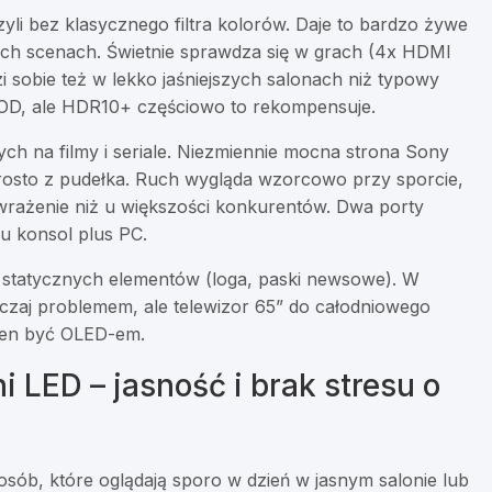
i bez klasycznego filtra kolorów. Daje to bardzo żywe
ch scenach. Świetnie sprawdza się w grach (4x HDMI
zi sobie też w lekko jaśniejszych salonach niż typowy
VOD, ale HDR10+ częściowo to rekompensuje.
ch na filmy i seriale. Niezmiennie mocna strona Sony
prosto z pudełka. Ruch wygląda wzorcowo przy sporcie,
 wrażenie niż u większości konkurentów. Dwa porty
ku konsol plus PC.
 statycznych elementów (loga, paski newsowe). W
czaj problemem, ale telewizor 65” do całodniowego
ien być OLED-em.
LED – jasność i brak stresu o
osób, które oglądają sporo w dzień w jasnym salonie lub