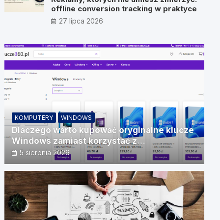
offline conversion tracking w praktyce
27 lipca 2026
KOMPUTERY
WINDOWS
Dlaczego warto kupować oryginalne klucze
Windows zamiast korzystać z
nieautoryzowanych źródeł?
5 sierpnia 2026