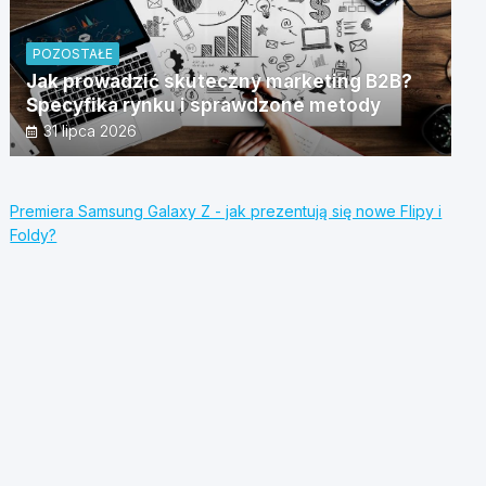
POZOSTAŁE
Jak prowadzić skuteczny marketing B2B?
Specyfika rynku i sprawdzone metody
31 lipca 2026
Premiera Samsung Galaxy Z - jak prezentują się nowe Flipy i
Foldy?