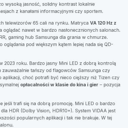
o wysoką jasność, solidny kontrast lokalnie
sesjach z kanałami informacyjnymi czy sportem.
ch telewizorów 65 cali na rynku. Matryca
VA 120 Hz z
 oglądać nawet w bardzo nasłonecznionych salonach.
 VRR, gaming hub Samsunga dla grania w chmurze.
o oglądania pod większym kątem lepiej nada się QD-
 w 2023 roku. Bardzo jasny Mini LED z dobrą kontrolą
tym zauważalnie tańszy od flagowców Samsunga czy
likacji, choć potrafi być nieco cięższy niż Tizen czy
ksymalnej
opłacalności w klasie do kina i gier
– pozycja
 jeśli trafi się na dobrą promocję. Mini LED o bardzo
e dla HDR (Dolby Vision, HDR10+). System VIDAA jest
zości popularnych aplikacji i tak nie brakuje. W tej
salonu.