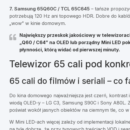
7. Samsung 65Q60C / TCL 65C645
– tańsze propozycj
potrzebują 120 Hz ani topowego HDR. Dobre do kablówk
„wow” w kinie domowym.
Największy przeskok jakościowy w telewizorach 
„Q60 / C64” na
OLED lub porządny Mini LED po
płynności, którą widać od pierwszej minuty.
Telewizor 65 cali pod konk
65 cali do filmów i seriali – c
Do kina domowego najważniejsza jest czerń, kontrast 
wiodą OLED-y – LG C3, Samsung S90C i Sony A80L. Za
poświat wokół jasnych obiektów na ciemnym tle, co w 
W Mini LED-ach więcej zależy od implementacji loka
na tyle dobrze, że przy typowych treściach VOD i se