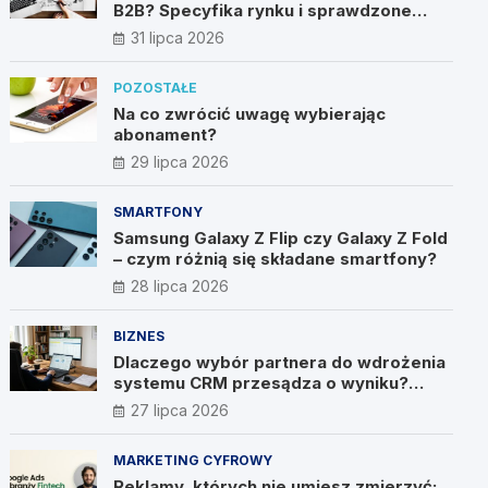
B2B? Specyfika rynku i sprawdzone
metody
31 lipca 2026
POZOSTAŁE
Na co zwrócić uwagę wybierając
abonament?
29 lipca 2026
SMARTFONY
Samsung Galaxy Z Flip czy Galaxy Z Fold
– czym różnią się składane smartfony?
28 lipca 2026
BIZNES
Dlaczego wybór partnera do wdrożenia
systemu CRM przesądza o wyniku?
Wywiad z Pawłem Prymakowskim, CEO
27 lipca 2026
IT Vision
MARKETING CYFROWY
Reklamy, których nie umiesz zmierzyć: