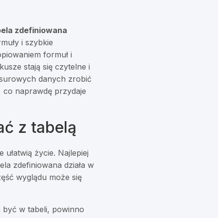
bela zdefiniowana
rmuły i szybkie
opiowaniem formuł i
sze stają się czytelne i
z surowych danych zrobić
o, co naprawdę przydaje
ć z tabelą
 ułatwią życie. Najlepiej
bela zdefiniowana działa w
część wyglądu może się
 być w tabeli, powinno