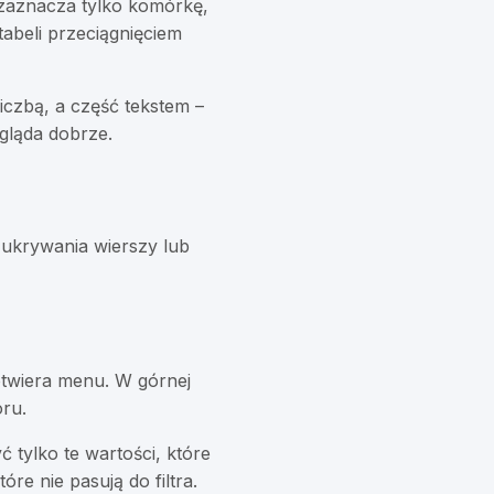
i zaznacza tylko komórkę,
abeli przeciągnięciem
iczbą, a część tekstem –
gląda dobrze.
 ukrywania wierszy lub
 otwiera menu. W górnej
oru.
 tylko te wartości, które
re nie pasują do filtra.