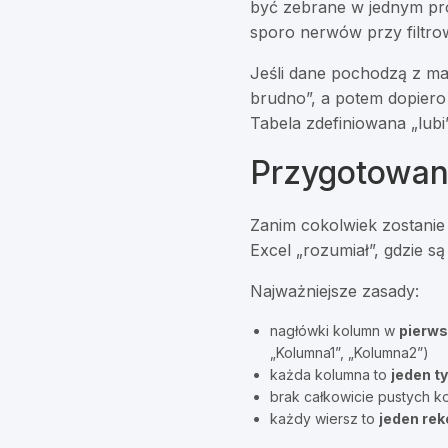
być zebrane w jednym pr
sporo nerwów przy filtrow
Jeśli dane pochodzą z mai
brudno”, a potem dopiero
Tabela zdefiniowana „lubi
Przygotowani
Zanim cokolwiek zostanie
Excel „rozumiał”, gdzie s
Najważniejsze zasady:
nagłówki kolumn w
pierw
„Kolumna1”, „Kolumna2”)
każda kolumna to
jeden t
brak całkowicie pustych k
każdy wiersz to
jeden rek