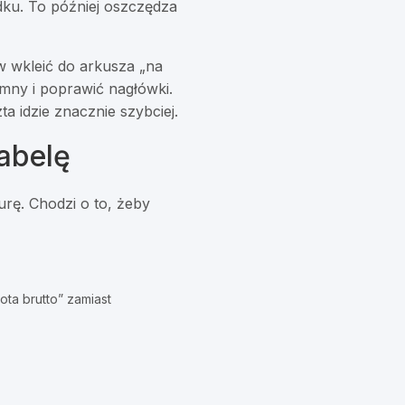
ku. To później oszczędza
rw wkleić do arkusza „na
mny i poprawić nagłówki.
a idzie znacznie szybciej.
abelę
rę. Chodzi o to, żeby
ota brutto” zamiast