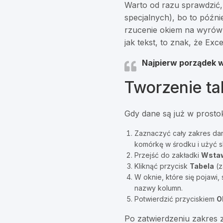
Warto od razu sprawdzić,
specjalnych), bo to późni
rzucenie okiem na wyrówna
jak tekst, to znak, że Excel
Najpierw porządek w
Tworzenie ta
Gdy dane są już w prosto
Zaznaczyć cały zakres dan
komórkę w środku i użyć 
Przejść do zakładki
Wstaw
Kliknąć przycisk
Tabela
(z
W oknie, które się pojawi
nazwy kolumn.
Potwierdzić przyciskiem
O
Po zatwierdzeniu zakres zm