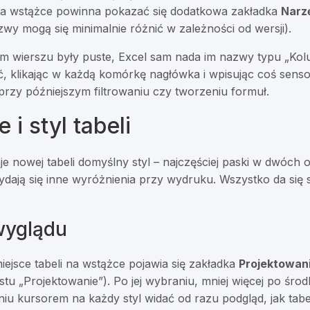
na wstążce powinna pokazać się dodatkowa zakładka
Narzę
wy mogą się minimalnie różnić w zależności od wersji).
ym wierszu były puste, Excel sam nada im nazwy typu „Kol
ć, klikając w każdą komórkę nagłówka i wpisując coś sens
 przy późniejszym filtrowaniu czy tworzeniu formuł.
i styl tabeli
e nowej tabeli domyślny styl – najczęściej paski w dwóch o
ydają się inne wyróżnienia przy wydruku. Wszystko da się
wyglądu
iejsce tabeli na wstążce pojawia się zakładka
Projektowani
u „Projektowanie”). Po jej wybraniu, mniej więcej po środk
niu kursorem na każdy styl widać od razu podgląd, jak tabe