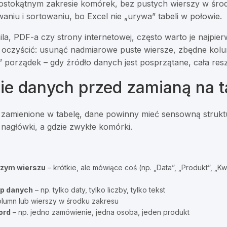
ostokątnym zakresie komórek, bez pustych wierszy w środ
aniu i sortowaniu, bo Excel nie „urywa” tabeli w połowie.
la, PDF-a czy strony internetowej, często warto je najpie
 oczyścić: usunąć nadmiarowe puste wiersze, zbędne kolu
” porządek – gdy źródło danych jest posprzątane, cała reszt
e danych przed zamianą na t
 zamienione w tabelę, dane powinny mieć sensowną struktu
ą nagłówki, a gdzie zwykłe komórki.
szym wierszu
– krótkie, ale mówiące coś (np. „Data”, „Produkt”, „Kw
yp danych
– np. tylko daty, tylko liczby, tylko tekst
olumn lub wierszy w środku zakresu
ord
– np. jedno zamówienie, jedna osoba, jeden produkt