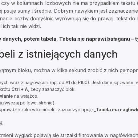
 czy w kolumnach liczbowych nie ma przypadkiem tekstu (
ej psuje sumy i średnie. Dobrym nawykiem jest zaznaczenie
nie: liczby domyślnie wyrównują się do prawej, tekst do lew
 ich tak nie widzi.
 danych, potem tabela. Tabela nie naprawi bałaganu – ty
beli z istniejących danych
kątnym bloku, można w kilka sekund zrobić z nich pełnopr
ych wraz z nagłówkami (np. od A1 do F100). Jeśli dane są zwarte, 
skrótu
Ctrl + A
, żeby zaznaczyć blok.
ianie
na wstążce.
azwyczaj po lewej stronie).
, sprawdzić zakres komórek i zaznaczyć opcję
„Tabela ma nagłówk
K
.
ieni wygląd: pojawią się strzałki filtrowania w nagłówkach