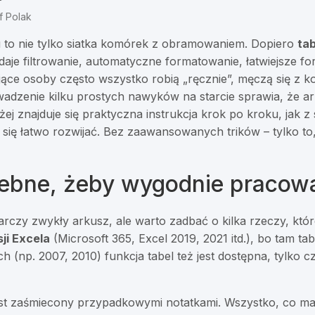
f Polak
 to nie tylko siatka komórek z obramowaniem. Dopiero
ta
 daje filtrowanie, automatyczne formatowanie, łatwiejsze fo
ce osoby często wszystko robią „ręcznie”, męczą się z k
dzenie kilku prostych nawyków na starcie sprawia, że arku
ej znajduje się praktyczna instrukcja krok po kroku, jak 
da się łatwo rozwijać. Bez zaawansowanych trików – tylko t
zebne, żeby wygodnie pracowa
rczy zwykły arkusz, ale warto zadbać o kilka rzeczy, które
sji Excela
(Microsoft 365, Excel 2019, 2021 itd.), bo tam ta
ch (np. 2007, 2010) funkcja tabel też jest dostępna, tylko 
 jest zaśmiecony przypadkowymi notatkami. Wszystko, co ma