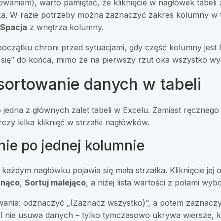
trowaniem), warto pamiętać, że kliknięcie w nagłówek tabel
za. W razie potrzeby można zaznaczyć zakres kolumny w t
 Spacja
z wnętrza kolumny.
oczątku chroni przed sytuacjami, gdy część kolumny jest l
ą się” do końca, mimo że na pierwszy rzut oka wszystko wy
 sortowanie danych w tabeli
 jedna z głównych zalet tabeli w Excelu. Zamiast ręcznego
zy kilka kliknięć w strzałki nagłówków.
anie po jednej kolumnie
 każdym nagłówku pojawia się mała strzałka. Kliknięcie jej
snąco
,
Sortuj malejąco
, a niżej lista wartości z polami wyb
wania: odznaczyć „(Zaznacz wszystko)”, a potem zaznaczyć
el nie usuwa danych – tylko tymczasowo ukrywa wiersze, któ