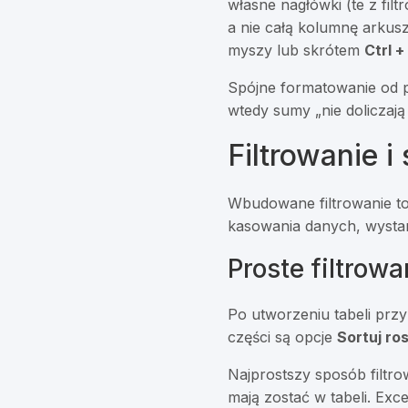
własne nagłówki (te z fil
a nie całą kolumnę arkus
myszy lub skrótem
Ctrl +
Spójne formatowanie od p
wtedy sumy „nie doliczaj
Filtrowanie i
Wbudowane filtrowanie to
kasowania danych, wystarc
Proste filtrow
Po utworzeniu tabeli przy
części są opcje
Sortuj ro
Najprostszy sposób filtro
mają zostać w tabeli. Exc