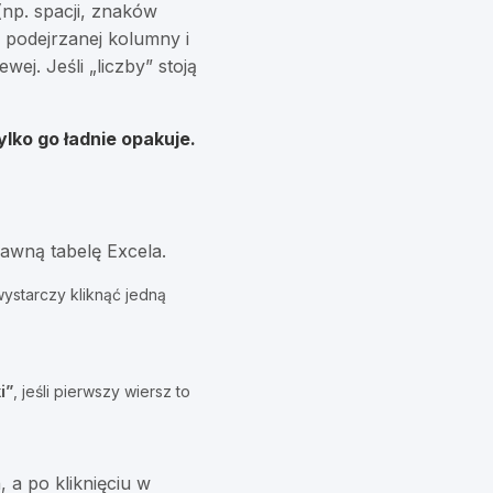
np. spacji, znaków
 podejrzanej kolumny i
ej. Jeśli „liczby” stoją
lko go ładnie opakuje.
awną tabelę Excela.
wystarczy kliknąć jedną
i”
, jeśli pierwszy wiersz to
, a po kliknięciu w