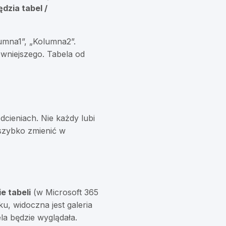
dzia tabel /
umna1”, „Kolumna2”.
owniejszego. Tabela od
dcieniach. Nie każdy lubi
 szybko zmienić w
e tabeli
(w Microsoft 365
u, widoczna jest galeria
la będzie wyglądała.