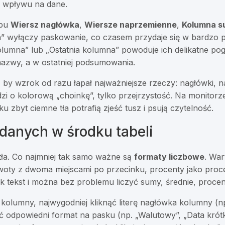
z wpływu na dane.
ypu
Wiersz nagłówka
,
Wiersze naprzemienne
,
Kolumna 
 wyłączy paskowanie, co czasem przydaje się w bardzo p
lumna” lub „Ostatnia kolumna” powoduje ich delikatne pog
nazwy, a w ostatniej podsumowania.
 by wzrok od razu łapał najważniejsze rzeczy: nagłówki, 
i o kolorową „choinkę”, tylko przejrzystość. Na monitorze
 zbyt ciemne tła potrafią zjeść tusz i psują czytelność.
danych w środku tabeli
 tła. Co najmniej tak samo ważne są
formaty liczbowe
. War
kwoty z dwoma miejscami po przecinku, procenty jako proce
jak tekst i można bez problemu liczyć sumy, średnie, procen
 kolumny, najwygodniej kliknąć literę nagłówka kolumny (np
 odpowiedni format na pasku (np. „Walutowy”, „Data krótka