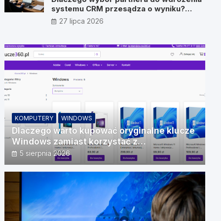
systemu CRM przesądza o wyniku?
Wywiad z Pawłem Prymakowskim, CEO
27 lipca 2026
IT Vision
KOMPUTERY
WINDOWS
Dlaczego warto kupować oryginalne klucze
Windows zamiast korzystać z
nieautoryzowanych źródeł?
5 sierpnia 2026