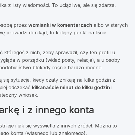
 z listy wiadomości. To uciążliwe, ale się zdarza.
 osobę przez
wzmianki w komentarzach
albo w starych
ę prowadzi donikąd, to kolejny punkt na liście
ić któregoś z nich, żeby sprawdził, czy ten profil u
wygląda w porządku (widać posty, relacje), a u osoby
wdopodobieństwo blokady rośnie bardzo mocno.
się sytuacje, kiedy czaty znikają na kilka godzin z
epiej odczekać
kilkanaście minut do kilku godzin
i
tateczny wniosek.
arkę i z innego konta
stnieje i jak się wyświetla z innych źródeł. Można to
nego konta (własnego lub znajomego).