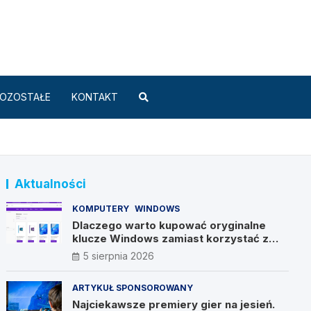
Standard.pl
OZOSTAŁE
KONTAKT
Aktualności
KOMPUTERY
WINDOWS
Dlaczego warto kupować oryginalne
klucze Windows zamiast korzystać z
nieautoryzowanych źródeł?
5 sierpnia 2026
ARTYKUŁ SPONSOROWANY
Najciekawsze premiery gier na jesień.