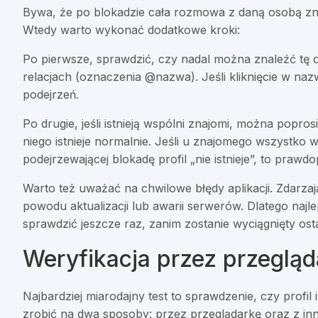
Bywa, że po blokadzie cała rozmowa z daną osobą znika
Wtedy warto wykonać dodatkowe kroki:
Po pierwsze, sprawdzić, czy nadal można znaleźć tę
relacjach (oznaczenia @nazwa). Jeśli kliknięcie w nazw
podejrzeń.
Po drugie, jeśli istnieją wspólni znajomi, można popros
niego istnieje normalnie. Jeśli u znajomego wszystko 
podejrzewającej blokadę profil „nie istnieje”, to pra
Warto też uważać na chwilowe błędy aplikacji. Zdarzają 
powodu aktualizacji lub awarii serwerów. Dlatego najl
sprawdzić jeszcze raz, zanim zostanie wyciągnięty os
Weryfikacja przez przegląd
Najbardziej miarodajny test to sprawdzenie, czy profil i
zrobić na dwa sposoby: przez przeglądarkę oraz z in