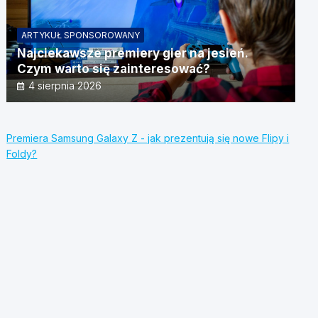
ARTYKUŁ SPONSOROWANY
Najciekawsze premiery gier na jesień.
Czym warto się zainteresować?
4 sierpnia 2026
Premiera Samsung Galaxy Z - jak prezentują się nowe Flipy i
Foldy?