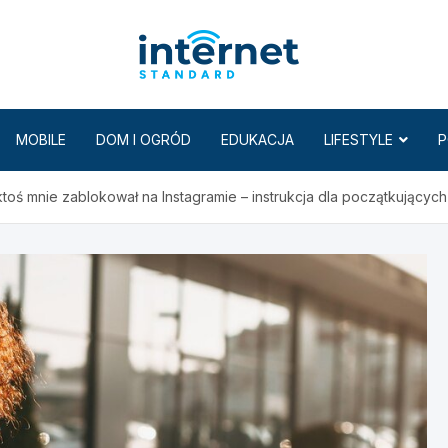
Internet
MOBILE
DOM I OGRÓD
EDUKACJA
LIFESTYLE
P
toś mnie zablokował na Instagramie – instrukcja dla początkujących