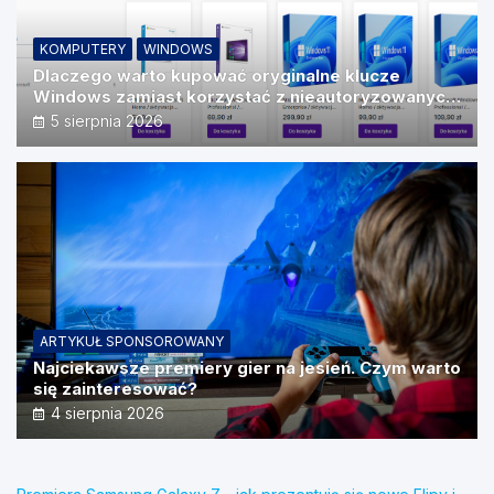
KOMPUTERY
WINDOWS
Dlaczego warto kupować oryginalne klucze
Windows zamiast korzystać z nieautoryzowanych
źródeł?
5 sierpnia 2026
ARTYKUŁ SPONSOROWANY
Najciekawsze premiery gier na jesień. Czym warto
się zainteresować?
4 sierpnia 2026