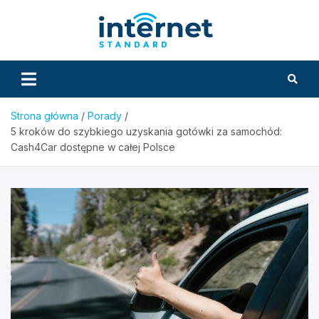
Skip
to
InternetS
content
Strona główna
Porady
5 kroków do szybkiego uzyskania gotówki za samochód:
Cash4Car dostępne w całej Polsce