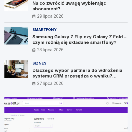
Na co zwrócić uwagę wybierając
abonament?
29 lipca 2026
SMARTFONY
Samsung Galaxy Z Flip czy Galaxy Z Fold –
czym różnią się składane smartfony?
28 lipca 2026
BIZNES
Dlaczego wybór partnera do wdrożenia
systemu CRM przesądza o wyniku?
Wywiad z Pawłem Prymakowskim, CEO IT
27 lipca 2026
Vision