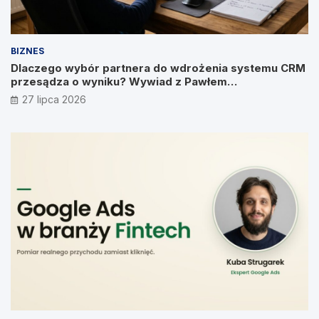
BIZNES
Dlaczego wybór partnera do wdrożenia systemu CRM
przesądza o wyniku? Wywiad z Pawłem
Prymakowskim, CEO IT Vision
27 lipca 2026