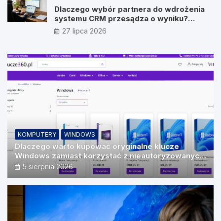
Dlaczego wybór partnera do wdrożenia
systemu CRM przesądza o wyniku?
Wywiad z Pawłem Prymakowskim, CEO IT
27 lipca 2026
Vision
KOMPUTERY
WINDOWS
Dlaczego warto kupować oryginalne klucze
Windows zamiast korzystać z nieautoryzowanych
źródeł?
5 sierpnia 2026