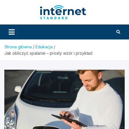
Skip
to
InternetS
content
Strona główna
Edukacja
Jak obliczyć spalanie – prosty wzór i przykład