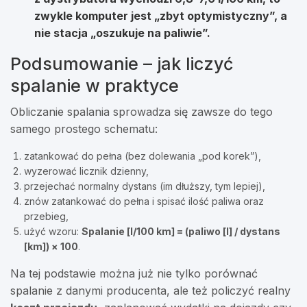
zwykle komputer jest „zbyt optymistyczny”, a
nie stacja „oszukuje na paliwie”.
Podsumowanie – jak liczyć
spalanie w praktyce
Obliczanie spalania sprowadza się zawsze do tego
samego prostego schematu:
zatankować do pełna (bez dolewania „pod korek”),
wyzerować licznik dzienny,
przejechać normalny dystans (im dłuższy, tym lepiej),
znów zatankować do pełna i spisać ilość paliwa oraz
przebieg,
użyć wzoru:
Spalanie [l/100 km] = (paliwo [l] / dystans
[km]) × 100
.
Na tej podstawie można już nie tylko porównać
spalanie z danymi producenta, ale też policzyć realny