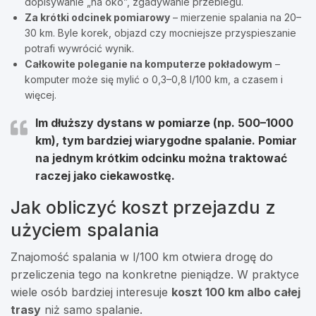
dopisywanie „na oko”, zgadywanie przebiegu.
Za krótki odcinek pomiarowy
– mierzenie spalania na 20–
30 km. Byle korek, objazd czy mocniejsze przyspieszanie
potrafi wywrócić wynik.
Całkowite poleganie na komputerze pokładowym
–
komputer może się mylić o 0,3–0,8 l/100 km, a czasem i
więcej.
Im dłuższy dystans w pomiarze (np. 500–1000
km), tym bardziej wiarygodne spalanie. Pomiar
na jednym krótkim odcinku można traktować
raczej jako ciekawostkę.
Jak obliczyć koszt przejazdu z
użyciem spalania
Znajomość spalania w l/100 km otwiera drogę do
przeliczenia tego na konkretne pieniądze. W praktyce
wiele osób bardziej interesuje
koszt 100 km albo całej
trasy
niż samo spalanie.