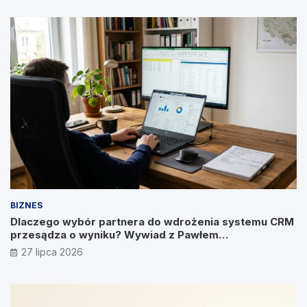
BIZNES
Dlaczego wybór partnera do wdrożenia systemu CRM
przesądza o wyniku? Wywiad z Pawłem
Prymakowskim, CEO IT Vision
27 lipca 2026