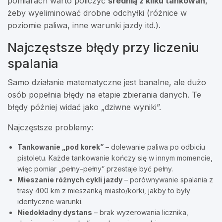
pomiarach warto policzyć
średnią z kilku tankowań
,
żeby wyeliminować drobne odchyłki (różnice w
poziomie paliwa, inne warunki jazdy itd.).
Najczęstsze błędy przy liczeniu
spalania
Samo działanie matematyczne jest banalne, ale dużo
osób popełnia błędy na etapie zbierania danych. Te
błędy później widać jako „dziwne wyniki”.
Najczęstsze problemy:
Tankowanie „pod korek”
– dolewanie paliwa po odbiciu
pistoletu. Każde tankowanie kończy się w innym momencie,
więc pomiar „pełny–pełny” przestaje być pełny.
Mieszanie różnych cykli jazdy
– porównywanie spalania z
trasy 400 km z mieszanką miasto/korki, jakby to były
identyczne warunki.
Niedokładny dystans
– brak wyzerowania licznika,