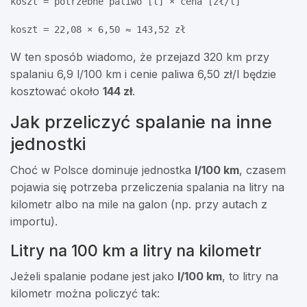
koszt = potrzebne paliwo [l] × cena [zł/l]
koszt = 22,08 × 6,50 ≈ 143,52 zł
W ten sposób wiadomo, że przejazd 320 km przy
spalaniu 6,9 l/100 km i cenie paliwa 6,50 zł/l będzie
kosztować około
144 zł
.
Jak przeliczyć spalanie na inne
jednostki
Choć w Polsce dominuje jednostka
l/100 km
, czasem
pojawia się potrzeba przeliczenia spalania na litry na
kilometr albo na mile na galon (np. przy autach z
importu).
Litry na 100 km a litry na kilometr
Jeżeli spalanie podane jest jako
l/100 km
, to litry na
kilometr można policzyć tak: