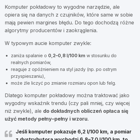
Komputer pokładowy to wygodne narzędzie, ale
opiera się na danych z czujników, które same w sobie
mają pewien margines błędu. Do tego dochodzą różne
algorytmy producentów i zaokrąglenia.
W typowym aucie komputer zwykle:
zaniża spalanie o
0,2–0,8 l/100 km
w stosunku do
realnych pomiarów,
reaguje z opóźnieniem na styl jazdy (np. po ostrym
przyspieszaniu),
może źle liczyć po zmianie rozmiaru opon lub felg.
Dlatego komputer pokładowy można traktować jako
wygodny wskaźnik trendu (czy pali mniej, czy więcej
niż zwykle), ale
do dokładnych obliczeń opłaca się
użyć metody pełny–pełny i wzoru
.
Jeśli komputer pokazuje 6,2 l/100 km, a pomiar
z dystrybutora wychodzi 6,8–7,0 l/100 km, to