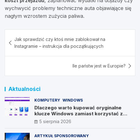
koszt przejazdu
, zaplanować wydatki na dojazdy czy
wychwycić problemy techniczne auta objawiające się
nagłym wzrostem zużycia paliwa.
Nawigacja
Jak sprawdzić czy ktoś mnie zablokował na
wpisu
Instagramie – instrukcja dla początkujących
Ile państw jest w Europie?
Aktualności
KOMPUTERY
WINDOWS
Dlaczego warto kupować oryginalne
klucze Windows zamiast korzystać z
nieautoryzowanych źródeł?
5 sierpnia 2026
ARTYKUŁ SPONSOROWANY