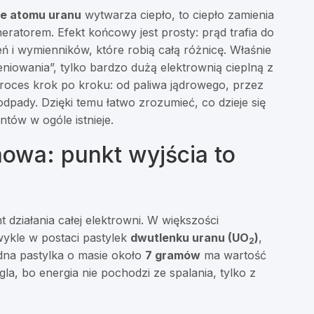
ie atomu uranu
wytwarza ciepło, to ciepło zamienia
ratorem. Efekt końcowy jest prosty: prąd trafia do
eń i wymienników, które robią całą różnicę. Właśnie
eniowania”, tylko bardzo dużą elektrownią cieplną z
proces krok po kroku: od paliwa jądrowego, przez
odpady. Dzięki temu łatwo zrozumieć, co dzieje się
tów w ogóle istnieje.
mowa: punkt wyjścia to
t działania całej elektrowni. W większości
wykle w postaci pastylek
dwutlenku uranu (UO
)
,
2
na pastylka o masie około
7 gramów
ma wartość
, bo energia nie pochodzi ze spalania, tylko z