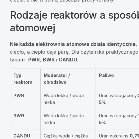
Rodzaje reaktorów a sposób
atomowej
Nie każda elektrownia atomowa działa identycznie
,
ciepło, a ciepło daje parę. Dla czytelnika praktyczne
typami:
PWR
,
BWR
i
CANDU
.
Typ
Moderator /
Paliwo
reaktora
chłodziwo
PWR
Woda lekka / woda
Uran wzbogacony
lekka
5%
BWR
Woda lekka / woda
Uran wzbogacony
lekka
5%
CANDU
Ciężka woda / ciężka
Uran naturalny
0,7