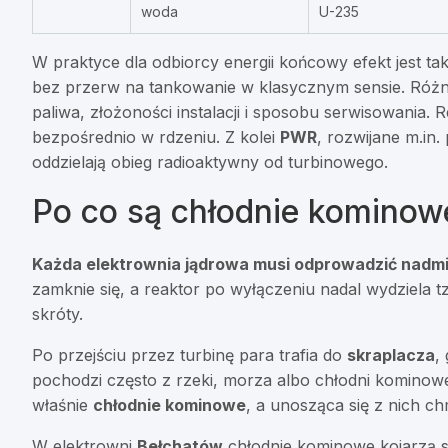
woda
U-235
W praktyce dla odbiorcy energii końcowy efekt jest tak
bez przerw na tankowanie w klasycznym sensie. Różn
paliwa, złożoności instalacji i sposobu serwisowania. 
bezpośrednio w rdzeniu. Z kolei
PWR
, rozwijane m.in.
oddzielają obieg radioaktywny od turbinowego.
Po co są chłodnie kominowe
Każda elektrownia jądrowa musi odprowadzić nadmi
zamknie się, a reaktor po wyłączeniu nadal wydziela t
skróty.
Po przejściu przez turbinę para trafia do
skraplacza
,
pochodzi często z rzeki, morza albo chłodni kominowe
właśnie
chłodnie kominowe
, a unosząca się z nich c
W elektrowni
Bełchatów
chłodnie kominowe kojarzą s