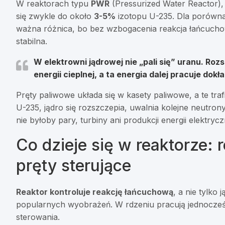
W reaktorach typu
PWR
(Pressurized Water Reactor),
się zwykle do około
3-5%
izotopu U-235. Dla porówna
ważna różnica, bo bez wzbogacenia reakcja łańcuch
stabilna.
W elektrowni jądrowej nie „pali się” uranu.
Rozs
energii cieplnej
, a ta energia dalej pracuje dokł
Pręty paliwowe układa się w kasety paliwowe, a te tra
U-235, jądro się rozszczepia, uwalnia kolejne neutrony 
nie byłoby pary, turbiny ani produkcji energii elektrycz
Co dzieje się w reaktorze: 
pręty sterujące
Reaktor kontroluje reakcję łańcuchową
, a nie tylko
popularnych wyobrażeń. W rdzeniu pracują jednocześn
sterowania.