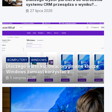
systemu CRM przesądza o wyniku?
Wywiad z Pawłem Prymakowskim, CEO
27 lipca 2026
IT Vision
KOMPUTERY
WINDOWS
Dlaczego warto kupować oryginalne klucze
Windows zamiast korzystać z
nieautoryzowanych źródeł?
5 sierpnia 2026