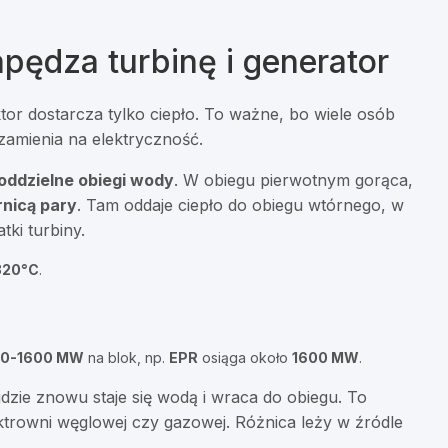
apędza turbinę i generator
ktor dostarcza tylko ciepło. To ważne, bo wiele osób
 zamienia na elektryczność.
oddzielne obiegi wody
. W obiegu pierwotnym gorąca,
nicą pary
. Tam oddaje ciepło do obiegu wtórnego, w
tki turbiny.
320°C
.
00-1600 MW
na blok, np.
EPR
osiąga około
1600 MW
.
gdzie znowu staje się wodą i wraca do obiegu. To
ktrowni węglowej czy gazowej. Różnica leży w źródle