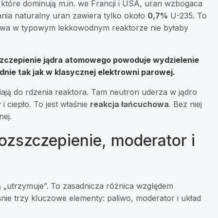
 które dominują m.in. we Francji i USA, uran wzbogaca
nia naturalny uran zawiera tylko około
0,7%
U-235. To
owa w typowym lekkowodnym reaktorze nie byłaby
zczepienie jądra atomowego powoduje wydzielenie
adnie tak jak w klasycznej elektrowni parowej.
fiają do rdzenia reaktora. Tam neutron uderza w jądro
i ciepło. To jest właśnie
reakcja łańcuchowa
. Bez niej
nej.
rozszczepienie, moderator i
 ją „utrzymuje”. To zasadnicza różnica względem
ie trzy kluczowe elementy: paliwo, moderator i układ