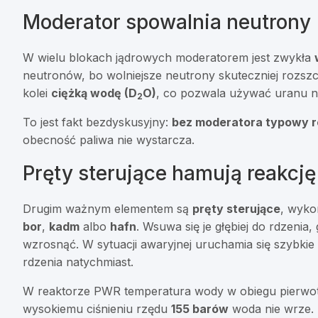
Moderator spowalnia neutrony
W wielu blokach jądrowych moderatorem jest zwykła
neutronów, bo wolniejsze neutrony skuteczniej rozsz
kolei
ciężką wodę (D
O)
, co pozwala używać uranu n
2
To jest fakt bezdyskusyjny:
bez moderatora typowy re
obecność paliwa nie wystarcza.
Pręty sterujące hamują reakcję
Drugim ważnym elementem są
pręty sterujące
, wyko
bor
,
kadm
albo
hafn
. Wsuwa się je głębiej do rdzeni
wzrosnąć. W sytuacji awaryjnej uruchamia się szybkie 
rdzenia natychmiast.
W reaktorze PWR temperatura wody w obiegu pierwo
wysokiemu ciśnieniu rzędu
155 barów
woda nie wrze. 