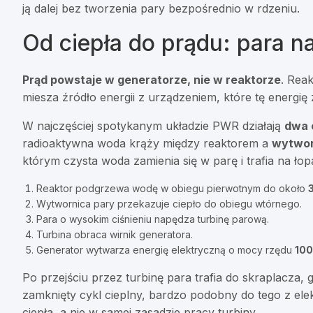
ją dalej bez tworzenia pary bezpośrednio w rdzeniu.
Od ciepła do prądu: para n
Prąd powstaje w generatorze, nie w reaktorze
. Rea
miesza źródło energii z urządzeniem, które tę energię
W najczęściej spotykanym układzie PWR działają
dwa 
radioaktywna woda krąży między reaktorem a
wytwor
którym czysta woda zamienia się w parę i trafia na łopa
Reaktor podgrzewa wodę w obiegu pierwotnym do około
Wytwornica pary przekazuje ciepło do obiegu wtórnego.
Para o wysokim ciśnieniu napędza turbinę parową.
Turbina obraca wirnik generatora.
Generator wytwarza energię elektryczną o mocy rzędu
10
Po przejściu przez turbinę para trafia do skraplacza, 
zamknięty cykl cieplny, bardzo podobny do tego z ele
ciepła, a nie w samej zasadzie pracy turbiny.