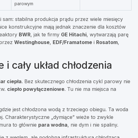
parowym
i sam: stabilna produkcja prądu przez wiele miesięcy
ice konstrukcyjne mają jednak znaczenie dla kosztów
Reaktory
BWR
, jak te firmy
GE Hitachi
, wytwarzają parę
 przez
Westinghouse
,
EDF/Framatome
i
Rosatom
,
 i cały układ chłodzenia
ar ciepła
. Bez skutecznego chłodzenia cykl parowy nie
zw.
ciepło powyłączeniowe
. Tu nie ma miejsca na
 gdzie jest chłodzona wodą z trzeciego obiegu. Ta woda
j. Charakterystyczne „dymiące” wieże to zwykle
hmura to głównie
para wodna
, nie dym i nie spaliny.
ię z węglem, ale podobna infrastruktura chłodząca