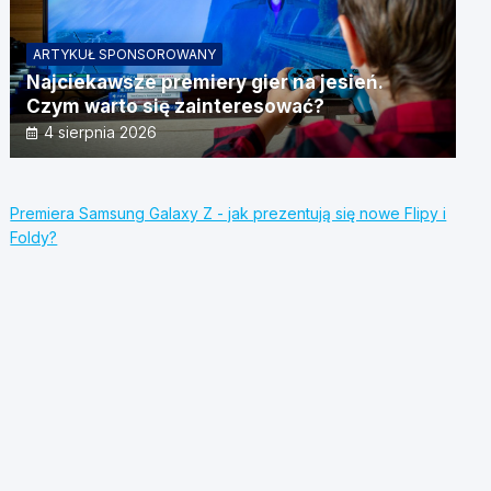
ARTYKUŁ SPONSOROWANY
Najciekawsze premiery gier na jesień.
Czym warto się zainteresować?
4 sierpnia 2026
Premiera Samsung Galaxy Z - jak prezentują się nowe Flipy i
Foldy?