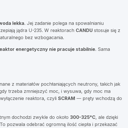
woda lekka
. Jej zadanie polega na spowalnianiu
czepiają jądra U-235. W reaktorach
CANDU
stosuje się z
aturalnego bez wzbogacania.
aktor energetyczny nie pracuje stabilnie
. Sama
nane z materiałów pochłaniających neutrony, takich jak
a, gdy trzeba zmniejszyć moc, i wysuwa, gdy moc ma
wyłączenie reaktora, czyli
SCRAM
— pręty wchodzą do
tnym dochodzi zwykle do około
300-325°C
, ale dzięki
To pozwala odebrać ogromną ilość ciepła i przekazać