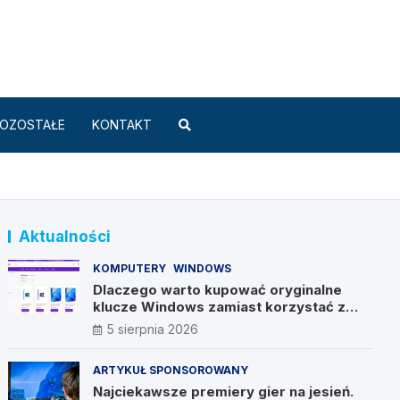
Standard.pl
OZOSTAŁE
KONTAKT
Aktualności
KOMPUTERY
WINDOWS
Dlaczego warto kupować oryginalne
klucze Windows zamiast korzystać z
nieautoryzowanych źródeł?
5 sierpnia 2026
ARTYKUŁ SPONSOROWANY
Najciekawsze premiery gier na jesień.