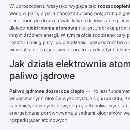
W uproszczeniu wszystko wygląda tak:
rozszczepien
wodę w parę, a para napędza turbinę połączoną z gene
sieci, choć po drodze działa kilka układów zabezpiecz
dlatego
elektrownia atomowa
nie jest „fabryką promi
innym źródłem energii. W tym tekście rozpisano cały 
reaktor i obieg pary, po chłodzenie, bezpieczeństwo i 
wewnątrz bloku jądrowego i po co każdy z tych elemen
Jak działa elektrownia ato
paliwo jądrowe
Paliwo jądrowe dostarcza ciepło
— i to jest fundamen
współczesnych bloków wykorzystuje się
uran-235
, z
zamkniętych w cyrkonowych prętach paliwowych. Jed
energetyczną porównywaną z setkami kilogramów węgla
rozpadu jąder atomowych.