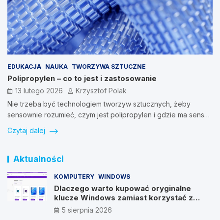
EDUKACJA
NAUKA
TWORZYWA SZTUCZNE
Polipropylen – co to jest i zastosowanie
13 lutego 2026
Krzysztof Polak
Nie trzeba być technologiem tworzyw sztucznych, żeby
sensownie rozumieć, czym jest polipropylen i gdzie ma sens…
Czytaj dalej
Aktualności
KOMPUTERY
WINDOWS
Dlaczego warto kupować oryginalne
klucze Windows zamiast korzystać z
nieautoryzowanych źródeł?
5 sierpnia 2026