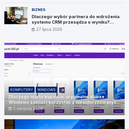
BIZNES
Dlaczego wybór partnera do wdrożenia
systemu CRM przesądza o wyniku?
Wywiad z Pawłem Prymakowskim, CEO IT
27 lipca 2026
Vision
KOMPUTERY
WINDOWS
Dlaczego warto kupować oryginalne klucze
Windows zamiast korzystać z nieautoryzowanych
źródeł?
5 sierpnia 2026