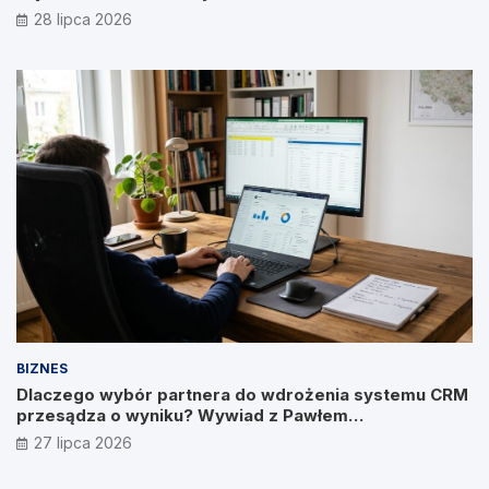
28 lipca 2026
BIZNES
Dlaczego wybór partnera do wdrożenia systemu CRM
przesądza o wyniku? Wywiad z Pawłem
Prymakowskim, CEO IT Vision
27 lipca 2026