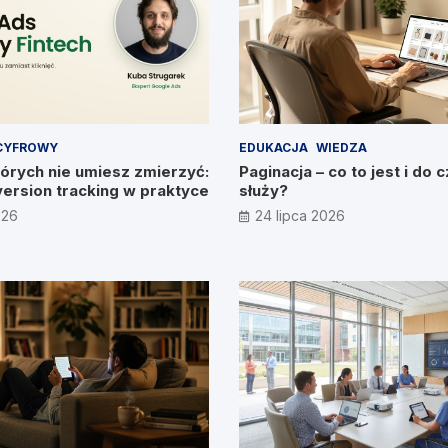
CYFROWY
EDUKACJA
WIEDZA
órych nie umiesz zmierzyć:
Paginacja – co to jest i do 
version tracking w praktyce
służy?
026
24 lipca 2026