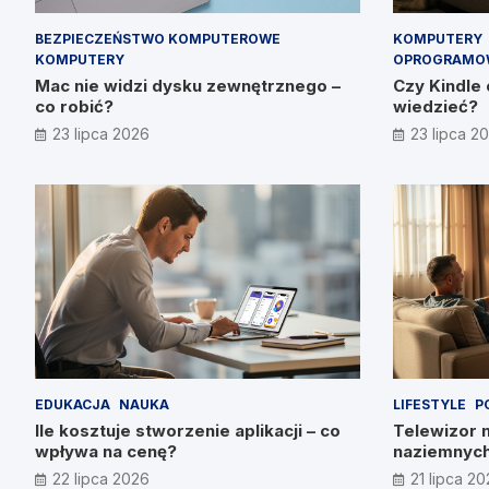
BEZPIECZEŃSTWO KOMPUTEROWE
KOMPUTERY
KOMPUTERY
OPROGRAMO
Mac nie widzi dysku zewnętrznego –
Czy Kindle 
co robić?
wiedzieć?
23 lipca 2026
23 lipca 2
EDUKACJA
NAUKA
LIFESTYLE
P
Ile kosztuje stworzenie aplikacji – co
Telewizor 
wpływa na cenę?
naziemnych
22 lipca 2026
21 lipca 2