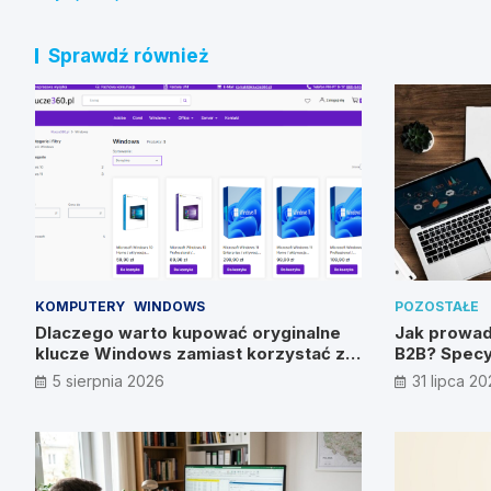
Sprawdź również
KOMPUTERY
WINDOWS
POZOSTAŁE
Dlaczego warto kupować oryginalne
Jak prowad
klucze Windows zamiast korzystać z
B2B? Specy
nieautoryzowanych źródeł?
metody
5 sierpnia 2026
31 lipca 2