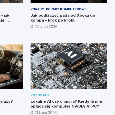
PORADY
PORADY KOMPUTEROWE
 – jak
Jak podłączyć pada od Xboxa do
ję i
kompa – krok po kroku
22 lipca 2026
POZOSTAŁE
 służy?
Lokalne AI czy chmura? Kiedy firmie
opłaca się komputer NVIDIA AI PC?
21 lipca 2026