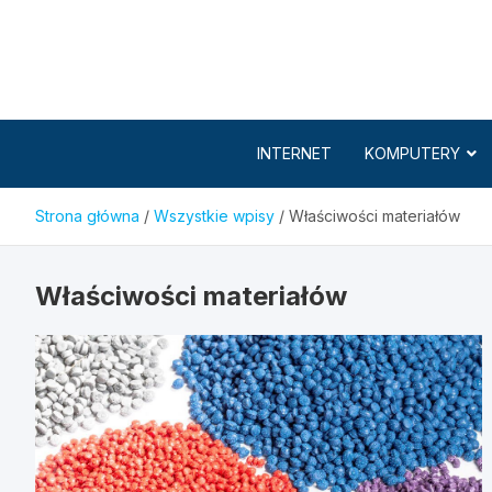
Skip
to
content
INTERNET
KOMPUTERY
Strona główna
Wszystkie wpisy
Właściwości materiałów
Właściwości materiałów