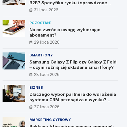
B2B? Specyfika rynku i sprawdzone
metody
31 lipca 2026
POZOSTAŁE
Na co zwrócić uwagę wybierając
abonament?
29 lipca 2026
SMARTFONY
Samsung Galaxy Z Flip czy Galaxy Z Fold
– czym różnią się składane smartfony?
28 lipca 2026
BIZNES
Dlaczego wybór partnera do wdrożenia
systemu CRM przesądza o wyniku?
Wywiad z Pawłem Prymakowskim, CEO
27 lipca 2026
IT Vision
MARKETING CYFROWY
Reklamy, których nie umiesz zmierzyć: