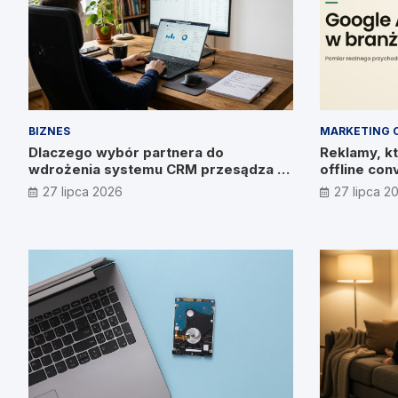
BIZNES
MARKETING 
Dlaczego wybór partnera do
Reklamy, kt
wdrożenia systemu CRM przesądza o
offline con
wyniku? Wywiad z Pawłem
27 lipca 2026
27 lipca 2
Prymakowskim, CEO IT Vision