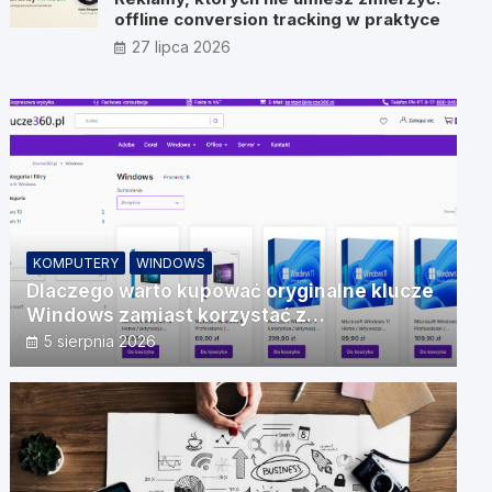
offline conversion tracking w praktyce
27 lipca 2026
KOMPUTERY
WINDOWS
Dlaczego warto kupować oryginalne klucze
Windows zamiast korzystać z
nieautoryzowanych źródeł?
5 sierpnia 2026