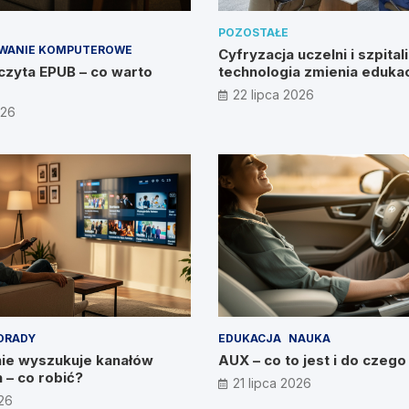
POZOSTAŁE
WANIE KOMPUTEROWE
Cyfryzacja uczelni i szpitali
czyta EPUB – co warto
technologia zmienia edukac
zdrowie?
22 lipca 2026
026
ORADY
EDUKACJA
NAUKA
nie wyszukuje kanałów
AUX – co to jest i do czego
 – co robić?
21 lipca 2026
026