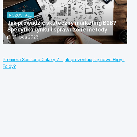
POZOSTAŁE
Jak prowadzić skuteczny marketing B2B?
Specyfika rynku i sprawdzone metody
31 lipca 2026
Premiera Samsung Galaxy Z - jak prezentują się nowe Flipy i
Foldy?