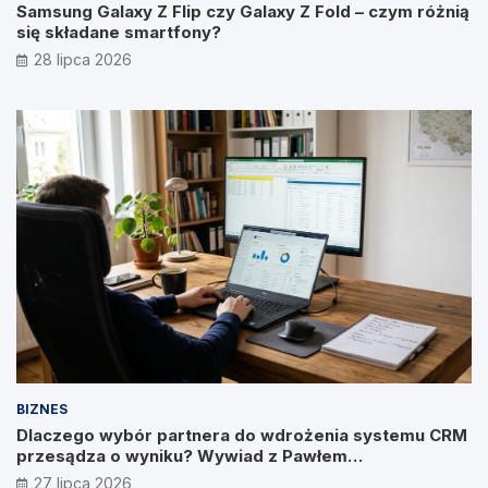
Samsung Galaxy Z Flip czy Galaxy Z Fold – czym różnią
się składane smartfony?
28 lipca 2026
BIZNES
Dlaczego wybór partnera do wdrożenia systemu CRM
przesądza o wyniku? Wywiad z Pawłem
Prymakowskim, CEO IT Vision
27 lipca 2026