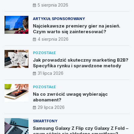
nieautoryzowanych źródeł?
5 sierpnia 2026
ARTYKUŁ SPONSOROWANY
Najciekawsze premiery gier na jesień.
Czym warto się zainteresować?
4 sierpnia 2026
POZOSTAŁE
Jak prowadzić skuteczny marketing B2B?
Specyfika rynku i sprawdzone metody
31 lipca 2026
POZOSTAŁE
Na co zwrócić uwagę wybierając
abonament?
29 lipca 2026
SMARTFONY
Samsung Galaxy Z Flip czy Galaxy Z Fold –
czym różnią się składane smartfony?