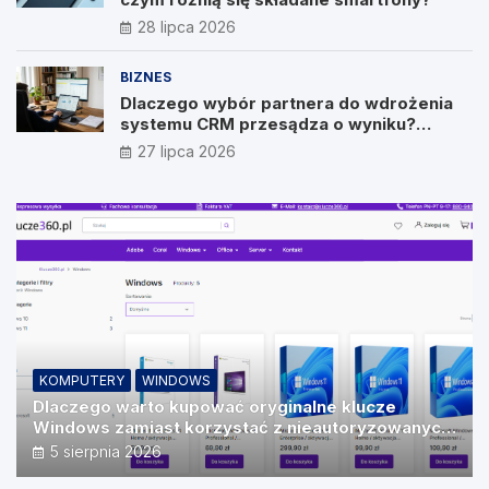
28 lipca 2026
BIZNES
Dlaczego wybór partnera do wdrożenia
systemu CRM przesądza o wyniku?
Wywiad z Pawłem Prymakowskim, CEO IT
27 lipca 2026
Vision
KOMPUTERY
WINDOWS
Dlaczego warto kupować oryginalne klucze
Windows zamiast korzystać z nieautoryzowanych
źródeł?
5 sierpnia 2026