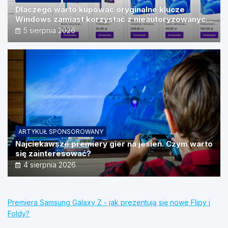
Dlaczego warto kupować oryginalne klucze
Windows zamiast korzystać z nieautoryzowanych
źródeł?
5 sierpnia 2026
ARTYKUŁ SPONSOROWANY
Najciekawsze premiery gier na jesień. Czym warto
się zainteresować?
4 sierpnia 2026
Premiera Samsung Galaxy Z - jak prezentują się nowe Flipy i
Foldy?