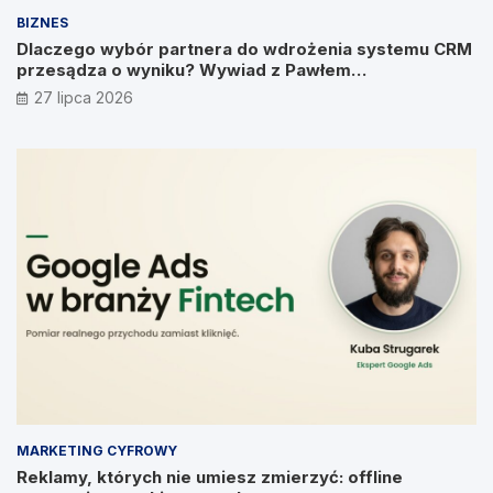
BIZNES
Dlaczego wybór partnera do wdrożenia systemu CRM
przesądza o wyniku? Wywiad z Pawłem
Prymakowskim, CEO IT Vision
27 lipca 2026
MARKETING CYFROWY
Reklamy, których nie umiesz zmierzyć: offline