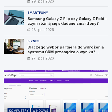
29 lipca 2026
SMARTFONY
Samsung Galaxy Z Flip czy Galaxy Z Fold –
czym różnią się składane smartfony?
28 lipca 2026
BIZNES
Dlaczego wybór partnera do wdrożenia
systemu CRM przesądza o wyniku?
Wywiad z Pawłem Prymakowskim, CEO IT
27 lipca 2026
Vision
KOMPUTERY
WINDOWS