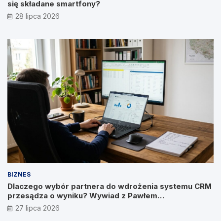
się składane smartfony?
28 lipca 2026
BIZNES
Dlaczego wybór partnera do wdrożenia systemu CRM
przesądza o wyniku? Wywiad z Pawłem
Prymakowskim, CEO IT Vision
27 lipca 2026