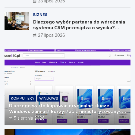
28 lipca 2026
BIZNES
Dlaczego wybór partnera do wdrożenia
systemu CRM przesądza o wyniku?
Wywiad z Pawłem Prymakowskim, CEO IT
27 lipca 2026
Vision
KOMPUTERY
WINDOWS
Dlaczego warto kupować oryginalne klucze
Windows zamiast korzystać z nieautoryzowanych
źródeł?
5 sierpnia 2026