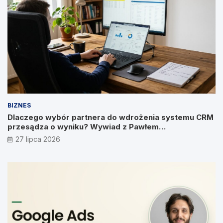
BIZNES
Dlaczego wybór partnera do wdrożenia systemu CRM
przesądza o wyniku? Wywiad z Pawłem
Prymakowskim, CEO IT Vision
27 lipca 2026