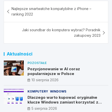
Nawigacja
Najlepsze smartwatche kompatybilne z iPhone –
wpisu
ranking 2022
Jaki soundbar do komputera wybrać? Poradnik
zakupowy 2023
Aktualności
POZOSTAŁE
Pozycjonowanie w AI coraz
popularniejsze w Polsce
10 sierpnia 2026
KOMPUTERY
WINDOWS
Dlaczego warto kupować oryginalne
klucze Windows zamiast korzystać z
nieautoryzowanych źródeł?
5 sierpnia 2026