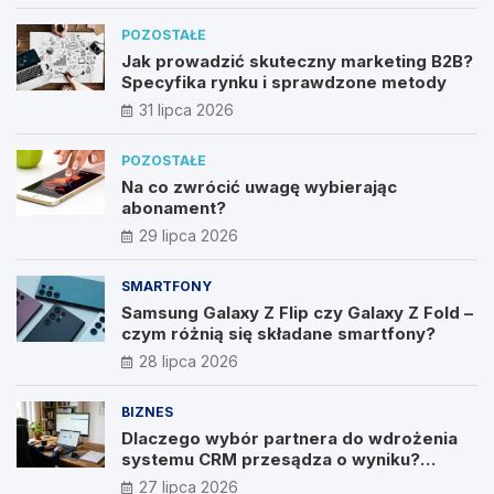
POZOSTAŁE
Jak prowadzić skuteczny marketing B2B?
Specyfika rynku i sprawdzone metody
31 lipca 2026
POZOSTAŁE
Na co zwrócić uwagę wybierając
abonament?
29 lipca 2026
SMARTFONY
Samsung Galaxy Z Flip czy Galaxy Z Fold –
czym różnią się składane smartfony?
28 lipca 2026
BIZNES
Dlaczego wybór partnera do wdrożenia
systemu CRM przesądza o wyniku?
Wywiad z Pawłem Prymakowskim, CEO IT
27 lipca 2026