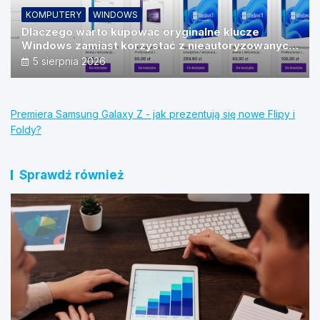
KOMPUTERY
WINDOWS
Dlaczego warto kupować oryginalne klucze
Windows zamiast korzystać z nieautoryzowanych
źródeł?
5 sierpnia 2026
Premiera Samsung Galaxy Z - jak prezentują się nowe Flipy i
Foldy?
Sprawdź również