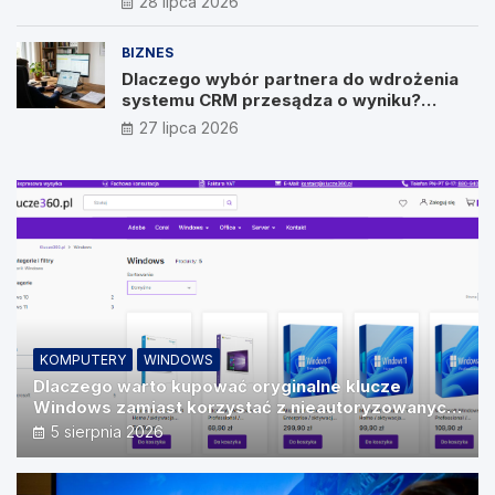
28 lipca 2026
BIZNES
Dlaczego wybór partnera do wdrożenia
systemu CRM przesądza o wyniku?
Wywiad z Pawłem Prymakowskim, CEO IT
27 lipca 2026
Vision
KOMPUTERY
WINDOWS
Dlaczego warto kupować oryginalne klucze
Windows zamiast korzystać z nieautoryzowanych
źródeł?
5 sierpnia 2026