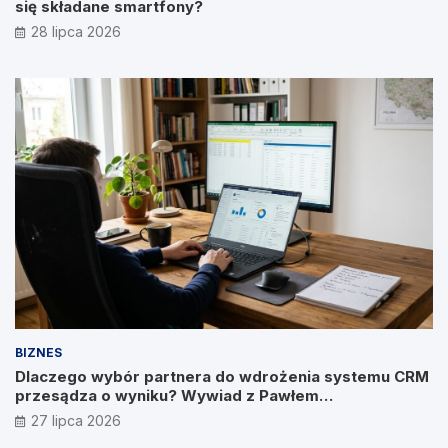
się składane smartfony?
28 lipca 2026
BIZNES
Dlaczego wybór partnera do wdrożenia systemu CRM
przesądza o wyniku? Wywiad z Pawłem
Prymakowskim, CEO IT Vision
27 lipca 2026