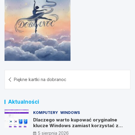
Nawigacja
Piękne kartki na dobranoc
wpisu
Aktualności
KOMPUTERY
WINDOWS
Dlaczego warto kupować oryginalne
klucze Windows zamiast korzystać z
nieautoryzowanych źródeł?
5 sierpnia 2026