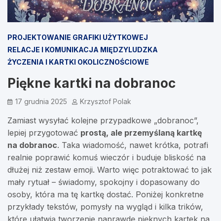
PROJEKTOWANIE GRAFIKI UŻYTKOWEJ
RELACJE I KOMUNIKACJA MIĘDZYLUDZKA
ŻYCZENIA I KARTKI OKOLICZNOŚCIOWE
Piękne kartki na dobranoc
17 grudnia 2025
Krzysztof Polak
Zamiast wysyłać kolejne przypadkowe „dobranoc”,
lepiej przygotować
prostą, ale przemyślaną kartkę
na dobranoc
. Taka wiadomość, nawet krótka, potrafi
realnie poprawić komuś wieczór i buduje bliskość na
dłużej niż zestaw emoji. Warto więc potraktować to jak
mały rytuał – świadomy, spokojny i dopasowany do
osoby, która ma tę kartkę dostać. Poniżej konkretne
przykłady tekstów, pomysły na wygląd i kilka trików,
które ułatwią tworzenie naprawdę pięknych kartek na