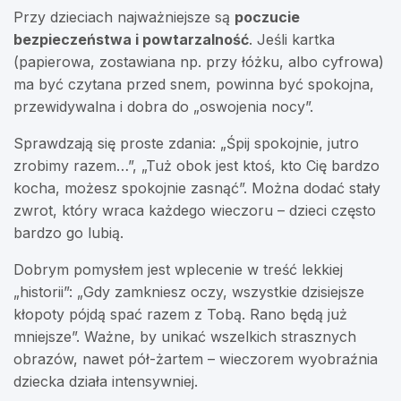
Przy dzieciach najważniejsze są
poczucie
bezpieczeństwa i powtarzalność
. Jeśli kartka
(papierowa, zostawiana np. przy łóżku, albo cyfrowa)
ma być czytana przed snem, powinna być spokojna,
przewidywalna i dobra do „oswojenia nocy”.
Sprawdzają się proste zdania: „Śpij spokojnie, jutro
zrobimy razem…”, „Tuż obok jest ktoś, kto Cię bardzo
kocha, możesz spokojnie zasnąć”. Można dodać stały
zwrot, który wraca każdego wieczoru – dzieci często
bardzo go lubią.
Dobrym pomysłem jest wplecenie w treść lekkiej
„historii”: „Gdy zamkniesz oczy, wszystkie dzisiejsze
kłopoty pójdą spać razem z Tobą. Rano będą już
mniejsze”. Ważne, by unikać wszelkich strasznych
obrazów, nawet pół-żartem – wieczorem wyobraźnia
dziecka działa intensywniej.