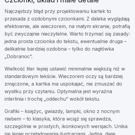
Czcionki, układ i małe detale
Najczęstszy błąd przy projektowaniu kartek to
przesada z ozdobnymi czcionkami. Z daleka wyglądają
efektownie, ale wieczorem, na małym ekranie, potrafią
być zwyczajnie nieczytelne. Warto trzymać się zasady:
jedna prosta czcionka do tekstu, ewentualnie druga –
delikatnie bardziej ozdobna – tylko do nagłówka
„Dobranoc”.
Wielkość liter lepiej ustawić minimalnie większą niż w
standardowym tekście. Wieczorem oczy są bardziej
zmęczone, a kartka ma uspokajać, nie zmuszać do
wysiłku przy czytaniu. Optymalna jest wyraźna
interlinia i trochę „oddechu” wokół tekstu.
Grafiki – księżyc, gwiazdy, lampki, okno z nocnym
niebem – to klasyka, która wciąż się sprawdza,
szczególnie w prostych, ikonkowych wersjach. Unika
się lepiej przeładowania ilustracjami. Jedna, dwie