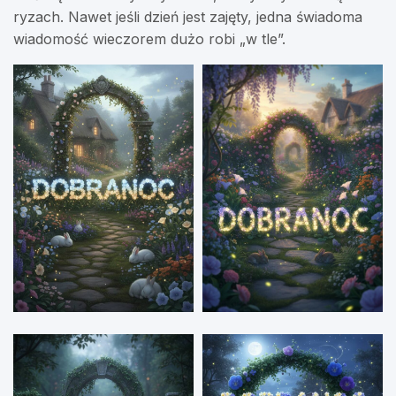
ryzach. Nawet jeśli dzień jest zajęty, jedna świadoma
wiadomość wieczorem dużo robi „w tle”.