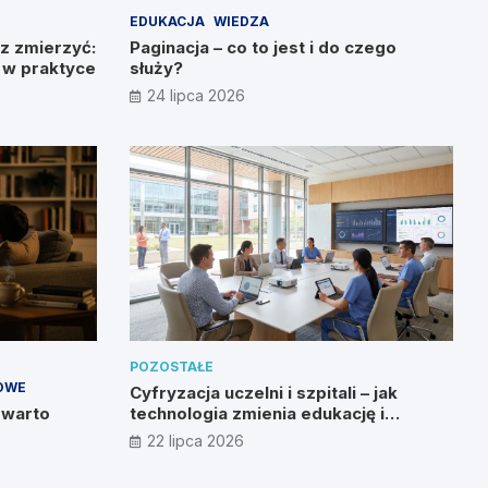
EDUKACJA
WIEDZA
z zmierzyć:
Paginacja – co to jest i do czego
g w praktyce
służy?
24 lipca 2026
POZOSTAŁE
OWE
Cyfryzacja uczelni i szpitali – jak
 warto
technologia zmienia edukację i
zdrowie?
22 lipca 2026