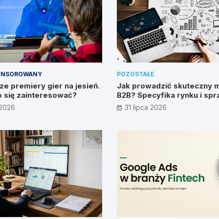
ONSOROWANY
POZOSTAŁE
e premiery gier na jesień.
Jak prowadzić skuteczny 
 się zainteresować?
B2B? Specyfika rynku i sp
metody
 2026
31 lipca 2026