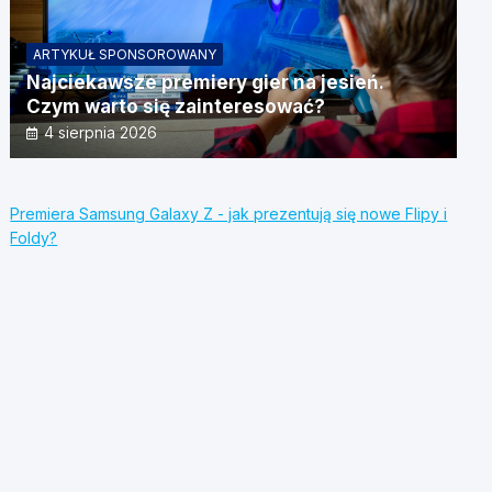
ARTYKUŁ SPONSOROWANY
Najciekawsze premiery gier na jesień.
Czym warto się zainteresować?
4 sierpnia 2026
Premiera Samsung Galaxy Z - jak prezentują się nowe Flipy i
Foldy?