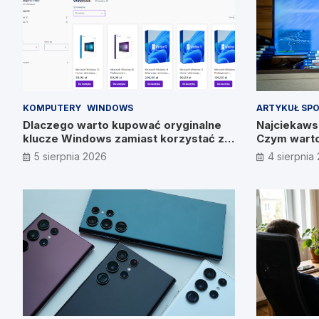
KOMPUTERY
WINDOWS
ARTYKUŁ SP
Dlaczego warto kupować oryginalne
Najciekawsz
klucze Windows zamiast korzystać z
Czym warto
nieautoryzowanych źródeł?
5 sierpnia 2026
4 sierpnia