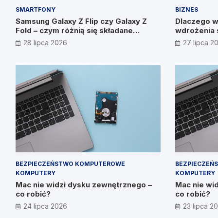
SMARTFONY
BIZNES
Samsung Galaxy Z Flip czy Galaxy Z
Dlaczego w
Fold – czym różnią się składane
wdrożenia 
smartfony?
wyniku? W
28 lipca 2026
27 lipca 2
Prymakowsk
BEZPIECZEŃSTWO KOMPUTEROWE
BEZPIECZEŃ
KOMPUTERY
KOMPUTERY
Mac nie widzi dysku zewnętrznego –
Mac nie wi
co robić?
co robić?
24 lipca 2026
23 lipca 2