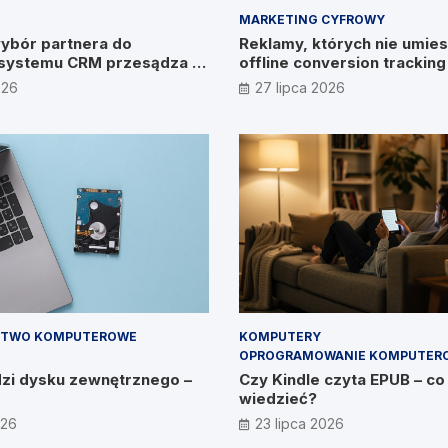
MARKETING CYFROWY
ybór partnera do
Reklamy, których nie umies
systemu CRM przesądza o
offline conversion trackin
ywiad z Pawłem
026
27 lipca 2026
im, CEO IT Vision
STWO KOMPUTEROWE
KOMPUTERY
OPROGRAMOWANIE KOMPUTER
dzi dysku zewnętrznego –
Czy Kindle czyta EPUB – co
wiedzieć?
026
23 lipca 2026