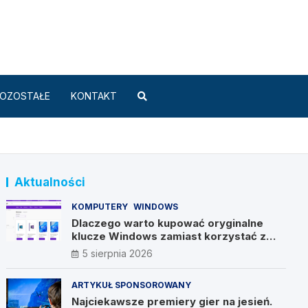
Standard.pl
OZOSTAŁE
KONTAKT
Aktualności
KOMPUTERY
WINDOWS
Dlaczego warto kupować oryginalne
klucze Windows zamiast korzystać z
nieautoryzowanych źródeł?
5 sierpnia 2026
ARTYKUŁ SPONSOROWANY
Najciekawsze premiery gier na jesień.