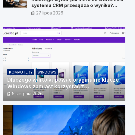
systemu CRM przesądza o wyniku?
Wywiad z Pawłem Prymakowskim, CEO
27 lipca 2026
IT Vision
KOMPUTERY
WINDOWS
Dlaczego warto kupować oryginalne klucze
Windows zamiast korzystać z
nieautoryzowanych źródeł?
5 sierpnia 2026