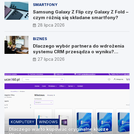
SMARTFONY
Samsung Galaxy Z Flip czy Galaxy Z Fold –
czym różnią się składane smartfony?
28 lipca 2026
BIZNES
Dlaczego wybór partnera do wdrożenia
systemu CRM przesądza o wyniku?
Wywiad z Pawłem Prymakowskim, CEO IT
27 lipca 2026
Vision
KOMPUTERY
WINDOWS
Dlaczego warto kupować oryginalne klucze