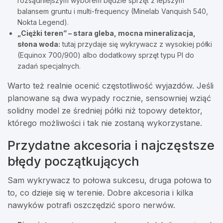
rozsądniejszym wyborem będzie sprzęt z lepszym
balansem gruntu i multi-frequency (Minelab Vanquish 540,
Nokta Legend).
„Ciężki teren” – stara gleba, mocna mineralizacja,
słona woda:
tutaj przydaje się wykrywacz z wysokiej półki
(Equinox 700/900) albo dodatkowy sprzęt typu PI do
zadań specjalnych.
Warto też realnie ocenić częstotliwość wyjazdów. Jeśli
planowane są dwa wypady rocznie, sensowniej wziąć
solidny model ze średniej półki niż topowy detektor,
którego możliwości i tak nie zostaną wykorzystane.
Przydatne akcesoria i najczęstsze
błędy początkujących
Sam wykrywacz to połowa sukcesu, druga połowa to
to, co dzieje się w terenie. Dobre akcesoria i kilka
nawyków potrafi oszczędzić sporo nerwów.