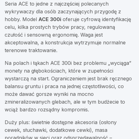
Seria ACE to jedne z najczęściej polecanych
wykrywaczy dla osób zaczynających przygodę z
hobby. Model
ACE 300i
oferuje cyfrową identyfikację
celu, kilka prostych trybów pracy, regulowaną
czułość i sensowną ergonomię. Waga jest
akceptowalna, a konstrukcja wytrzymuje normalne
terenowe traktowanie.
Na polach i łąkach ACE 300i bez problemu „wyciąga”
monety na głębokościach, które w zupełności
wystarczą na start. Ograniczeniem jest brak ręcznego
balansu gruntu i praca na jednej częstotliwości, co
może dawać gorsze wyniki na mocno
zmineralizowanych glebach, ale w tym budżecie to
wciąż bardzo rozsądny kompromis.
Duży plus: świetnie dostępne akcesoria (osłony
cewek, słuchawki, dodatkowe cewki), masa
poradników w sieci oraz odsprzedawalność –