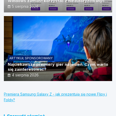
Windows zamiast korzystać z nieautoryzowanych
źródeł?
5 sierpnia 2026
ARTYKUŁ SPONSOROWANY
Najciekawsze premiery gier na jesień. Czym warto
się zainteresować?
4 sierpnia 2026
Premiera Samsung Galaxy Z - jak prezentują się nowe Flipy i
Foldy?