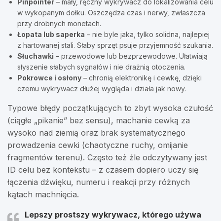
Pinpointer
– mały, ręczny wykrywacz do lokalizowania celu
w wykopanym dołku. Oszczędza czas i nerwy, zwłaszcza
przy drobnych monetach.
Łopata lub saperka
– nie byle jaka, tylko solidna, najlepiej
z hartowanej stali. Słaby sprzęt psuje przyjemność szukania.
Słuchawki
– przewodowe lub bezprzewodowe. Ułatwiają
słyszenie słabych sygnałów i nie drażnią otoczenia.
Pokrowce i osłony
– chronią elektronikę i cewkę, dzięki
czemu wykrywacz dłużej wygląda i działa jak nowy.
Typowe błędy początkujących to zbyt wysoka czułość
(ciągłe „pikanie” bez sensu), machanie cewką za
wysoko nad ziemią oraz brak systematycznego
prowadzenia cewki (chaotyczne ruchy, omijanie
fragmentów terenu). Często też źle odczytywany jest
ID celu bez kontekstu – z czasem dopiero uczy się
łączenia dźwięku, numeru i reakcji przy różnych
kątach machnięcia.
Lepszy prostszy wykrywacz, którego używa