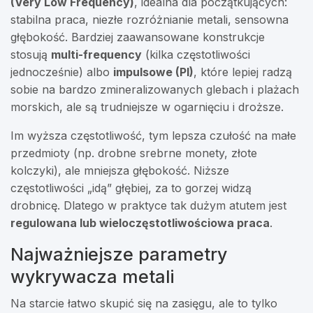
(Very Low Frequency)
, idealna dla początkujących:
stabilna praca, niezłe rozróżnianie metali, sensowna
głębokość. Bardziej zaawansowane konstrukcje
stosują
multi-frequency
(kilka częstotliwości
jednocześnie) albo
impulsowe (PI)
, które lepiej radzą
sobie na bardzo zmineralizowanych glebach i plażach
morskich, ale są trudniejsze w ogarnięciu i droższe.
Im wyższa częstotliwość, tym lepsza czułość na małe
przedmioty (np. drobne srebrne monety, złote
kolczyki), ale mniejsza głębokość. Niższe
częstotliwości „idą” głębiej, za to gorzej widzą
drobnicę. Dlatego w praktyce tak dużym atutem jest
regulowana lub wieloczęstotliwościowa praca
.
Najważniejsze parametry
wykrywacza metali
Na starcie łatwo skupić się na zasięgu, ale to tylko