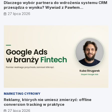
Dlaczego wybór partnera do wdrożenia systemu CRM
przesądza o wyniku? Wywiad z Pawłem
Prymakowskim, CEO IT Vision
27 lipca 2026
MARKETING CYFROWY
Reklamy, których nie umiesz zmierzyć: offline
conversion tracking w praktyce
27 lipca 2026