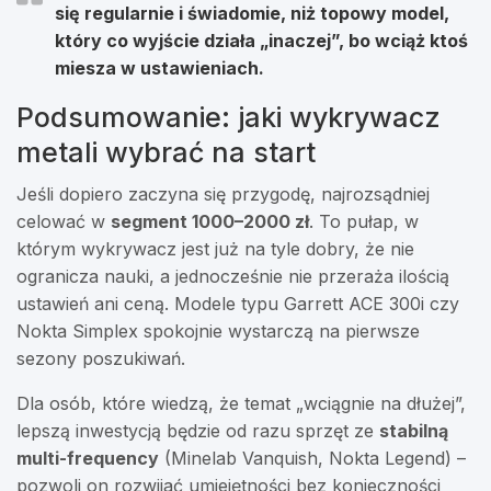
się regularnie i świadomie, niż topowy model,
który co wyjście działa „inaczej”, bo wciąż ktoś
miesza w ustawieniach.
Podsumowanie: jaki wykrywacz
metali wybrać na start
Jeśli dopiero zaczyna się przygodę, najrozsądniej
celować w
segment 1000–2000 zł
. To pułap, w
którym wykrywacz jest już na tyle dobry, że nie
ogranicza nauki, a jednocześnie nie przeraża ilością
ustawień ani ceną. Modele typu Garrett ACE 300i czy
Nokta Simplex spokojnie wystarczą na pierwsze
sezony poszukiwań.
Dla osób, które wiedzą, że temat „wciągnie na dłużej”,
lepszą inwestycją będzie od razu sprzęt ze
stabilną
multi-frequency
(Minelab Vanquish, Nokta Legend) –
pozwoli on rozwijać umiejętności bez konieczności