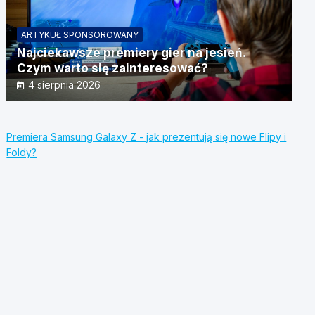
ARTYKUŁ SPONSOROWANY
Najciekawsze premiery gier na jesień.
Czym warto się zainteresować?
4 sierpnia 2026
Premiera Samsung Galaxy Z - jak prezentują się nowe Flipy i
Foldy?