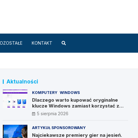
Standard.pl
OZOSTAŁE
KONTAKT
Aktualności
KOMPUTERY
WINDOWS
Dlaczego warto kupować oryginalne
klucze Windows zamiast korzystać z
nieautoryzowanych źródeł?
5 sierpnia 2026
ARTYKUŁ SPONSOROWANY
Najciekawsze premiery gier na jesień.