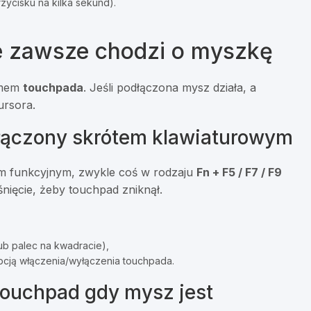
zycisku na kilka sekund).
ie zawsze chodzi o myszkę
emem
touchpada
. Jeśli podłączona mysz działa, a
ursora.
yłączony skrótem klawiaturowym
em funkcyjnym, zwykle coś w rodzaju
Fn + F5 / F7 / F9
nięcie, żeby touchpad zniknął.
ub palec na kwadracie),
opcją włączenia/wyłączenia touchpada.
touchpad gdy mysz jest