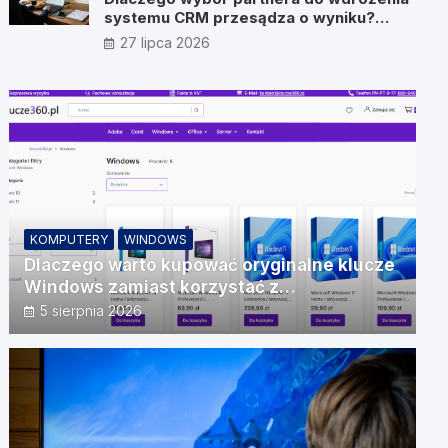
systemu CRM przesądza o wyniku?
Wywiad z Pawłem Prymakowskim, CEO
27 lipca 2026
IT Vision
KOMPUTERY
WINDOWS
Dlaczego warto kupować oryginalne klucze
Windows zamiast korzystać z
nieautoryzowanych źródeł?
5 sierpnia 2026