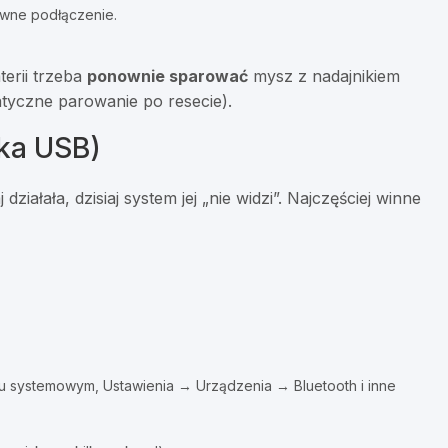
owne podłączenie.
erii trzeba
ponownie sparować
mysz z nadajnikiem
tyczne parowanie po resecie).
ika USB)
iałała, dzisiaj system jej „nie widzi”. Najczęściej winne
u systemowym, Ustawienia → Urządzenia → Bluetooth i inne