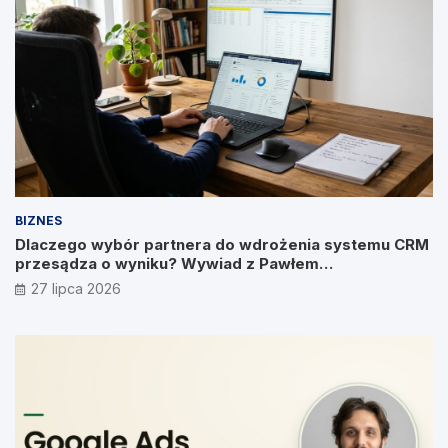
BIZNES
Dlaczego wybór partnera do wdrożenia systemu CRM
przesądza o wyniku? Wywiad z Pawłem
Prymakowskim, CEO IT Vision
27 lipca 2026