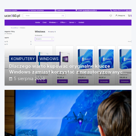
KOMPUTERY
WINDOWS
Dlaczego warto kupować oryginalne klucze
Windows zamiast korzystać z nieautoryzowanych
źródeł?
5 sierpnia 2026