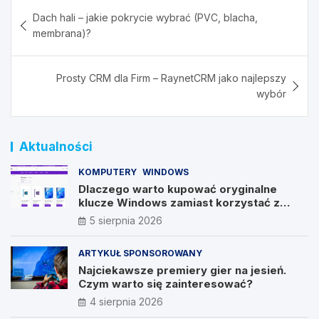
Nawigacja
Dach hali – jakie pokrycie wybrać (PVC, blacha,
wpisu
membrana)?
Prosty CRM dla Firm – RaynetCRM jako najlepszy
wybór
Aktualności
KOMPUTERY
WINDOWS
Dlaczego warto kupować oryginalne
klucze Windows zamiast korzystać z
nieautoryzowanych źródeł?
5 sierpnia 2026
ARTYKUŁ SPONSOROWANY
Najciekawsze premiery gier na jesień.
Czym warto się zainteresować?
4 sierpnia 2026