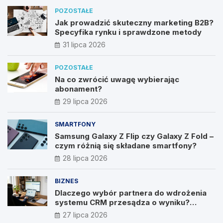
POZOSTAŁE
Jak prowadzić skuteczny marketing B2B?
Specyfika rynku i sprawdzone metody
31 lipca 2026
POZOSTAŁE
Na co zwrócić uwagę wybierając
abonament?
29 lipca 2026
SMARTFONY
Samsung Galaxy Z Flip czy Galaxy Z Fold –
czym różnią się składane smartfony?
28 lipca 2026
BIZNES
Dlaczego wybór partnera do wdrożenia
systemu CRM przesądza o wyniku?
Wywiad z Pawłem Prymakowskim, CEO IT
27 lipca 2026
Vision