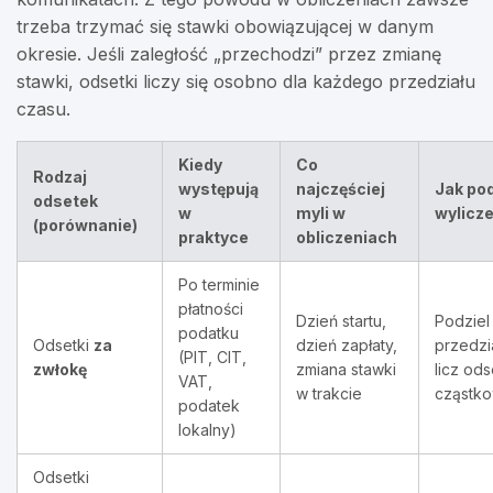
trzeba trzymać się stawki obowiązującej w danym
okresie. Jeśli zaległość „przechodzi” przez zmianę
stawki, odsetki liczy się osobno dla każdego przedziału
czasu.
Kiedy
Co
Rodzaj
występują
najczęściej
Jak pod
odsetek
w
myli w
wylicz
(porównanie)
praktyce
obliczeniach
Po terminie
płatności
Dzień startu,
Podziel
podatku
Odsetki
za
dzień zapłaty,
przedzi
(PIT, CIT,
zwłokę
zmiana stawki
licz ods
VAT,
w trakcie
cząstk
podatek
lokalny)
Odsetki