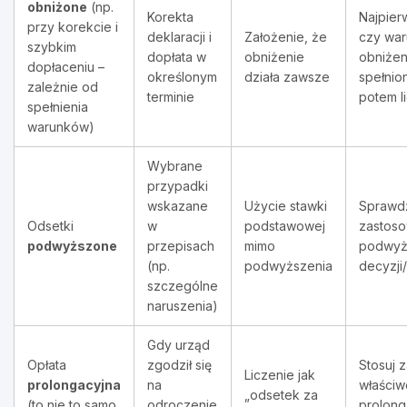
obniżone
(np.
Korekta
Najpier
przy korekcie i
deklaracji i
Założenie, że
czy war
szybkim
dopłata w
obniżenie
obniżen
dopłaceniu –
określonym
działa zawsze
spełnio
zależnie od
terminie
potem l
spełnienia
warunków)
Wybrane
przypadki
wskazane
Użycie stawki
Sprawd
Odsetki
w
podstawowej
zastoso
podwyższone
przepisach
mimo
podwyż
(np.
podwyższenia
decyzji
szczególne
naruszenia)
Gdy urząd
Opłata
zgodził się
Stosuj 
Liczenie jak
prolongacyjna
na
właściw
„odsetek za
(to nie to samo
odroczenie
prolong