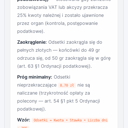
zobowiązania VAT lub akcyzy przekracza
25% kwoty należnej i zostało ujawnione
przez organ (kontrola, postępowanie
podatkowe).
Zaokrąglenie:
Odsetki zaokrągla się do
pełnych złotych — końcówki do 49 gr
odrzuca się, od 50 gr zaokrągla się w górę
(art. 63 §1 Ordynacji podatkowej).
Próg minimalny:
Odsetki
nieprzekraczające
nie są
8,70 zł
naliczane (trzykrotność opłaty za
polecony — art. 54 §1 pkt 5 Ordynacji
podatkowej).
Wzór:
Odsetki = Kwota × Stawka × Liczba dni