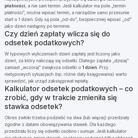
płatności
, a nie sam termin. Jeśli kalkulator ma pole „termin
płatności”, można wpisać termin, a narzędzie samo przesunie
start o 1 dzień. Gdy są pola „od-do”, bezpieczniej wpisać „od”
jako dzień następny po terminie.
Czy dzień zapłaty wlicza się do
odsetek podatkowych?
W typowych wyliczeniach dzień zapłaty jest liczony jako
dzień, za który naliczają się odsetki. Dlatego zapłata „dzisiaj”
zamiast „wczoraj” zwiększa odsetki o
1 dzień
. Przy
nietypowych sytuacjach (np. różne daty księgowania) warto
sprawdzić, jak urząd zaksięgował wpłatę.
Kalkulator odsetek podatkowych – co
zrobić, gdy w trakcie zmieniła się
stawka odsetek?
Okres zwłoki trzeba podzielić na dwa (lub więcej) przedziały
zgodne z datami obowiązywania stawek. Dla każdego
przedziału liczy się odsetki osobno i sumuje. Jeśli kalkulator
nie obsługuje zmian stawek, wystarczy wykonać kilka obliczeń