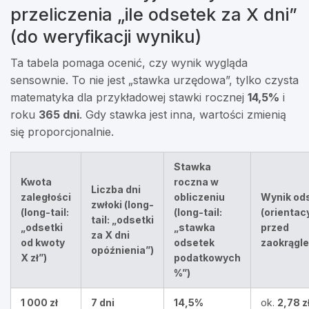
przeliczenia „ile odsetek za X dni”
(do weryfikacji wyniku)
Ta tabela pomaga ocenić, czy wynik wygląda
sensownie. To nie jest „stawka urzędowa”, tylko czysta
matematyka dla przykładowej stawki rocznej
14,5%
i
roku
365 dni
. Gdy stawka jest inna, wartości zmienią
się proporcjonalnie.
Stawka
Kwota
roczna w
Liczba dni
zaległości
obliczeniu
Wynik od
zwłoki (long-
(long-tail:
(long-tail:
(orientacy
tail: „odsetki
„odsetki
„stawka
przed
za X dni
od kwoty
odsetek
zaokrągl
opóźnienia”)
X zł”)
podatkowych
%”)
1 000 zł
7 dni
14,5%
ok.
2,78 z