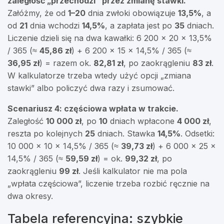
zaległość „przechodzi” przez zmianę stawki.
Załóżmy, że od
1–20
dnia zwłoki obowiązuje
13,5%
, a
od
21
dnia wchodzi
14,5%
, a zapłata jest po
35
dniach.
Liczenie dzieli się na dwa kawałki: 6 200 × 20 × 13,5%
/ 365 (≈
45,86 zł
) + 6 200 × 15 × 14,5% / 365 (≈
36,95 zł
) = razem ok.
82,81 zł
, po zaokrągleniu
83 zł
.
W kalkulatorze trzeba wtedy użyć opcji „zmiana
stawki” albo policzyć dwa razy i zsumować.
Scenariusz 4: częściowa wpłata w trakcie.
Zaległość
10 000 zł
, po
10
dniach wpłacone
4 000 zł
,
reszta po kolejnych
25
dniach. Stawka
14,5%
. Odsetki:
10 000 × 10 × 14,5% / 365 (≈
39,73 zł
) + 6 000 × 25 ×
14,5% / 365 (≈
59,59 zł
) = ok.
99,32 zł
, po
zaokrągleniu
99 zł
. Jeśli kalkulator nie ma pola
„wpłata częściowa”, liczenie trzeba rozbić ręcznie na
dwa okresy.
Tabela referencyjna: szybkie