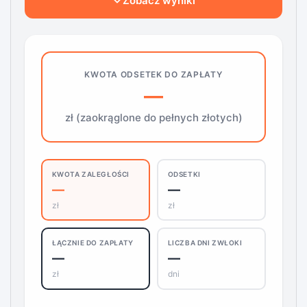
Zobacz wyniki
KWOTA ODSETEK DO ZAPŁATY
—
zł (zaokrąglone do pełnych złotych)
KWOTA ZALEGŁOŚCI
ODSETKI
—
—
zł
zł
LICZBA DNI ZWŁOKI
ŁĄCZNIE DO ZAPŁATY
—
—
dni
zł