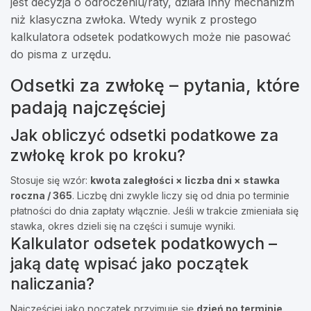
jest decyzja o odroczeniu/raty, działa inny mechanizm
niż klasyczna zwłoka. Wtedy wynik z prostego
kalkulatora odsetek podatkowych może nie pasować
do pisma z urzędu.
Odsetki za zwłokę – pytania, które
padają najczęściej
Jak obliczyć odsetki podatkowe za
zwłokę krok po kroku?
Stosuje się wzór:
kwota zaległości × liczba dni × stawka
roczna / 365
. Liczbę dni zwykle liczy się od dnia po terminie
płatności do dnia zapłaty włącznie. Jeśli w trakcie zmieniała się
stawka, okres dzieli się na części i sumuje wyniki.
Kalkulator odsetek podatkowych –
jaką datę wpisać jako początek
naliczania?
Najczęściej jako początek przyjmuje się
dzień po terminie