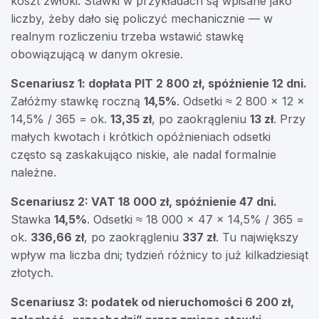
koszt zwłoki. Stawki w przykładach są wpisane jako
liczby, żeby dało się policzyć mechanicznie — w
realnym rozliczeniu trzeba wstawić stawkę
obowiązującą w danym okresie.
Scenariusz 1: dopłata PIT 2 800 zł, spóźnienie 12 dni.
Załóżmy stawkę roczną
14,5%
. Odsetki ≈ 2 800 × 12 ×
14,5% / 365 = ok.
13,35 zł
, po zaokrągleniu
13 zł
. Przy
małych kwotach i krótkich opóźnieniach odsetki
często są zaskakująco niskie, ale nadal formalnie
należne.
Scenariusz 2: VAT 18 000 zł, spóźnienie 47 dni.
Stawka
14,5%
. Odsetki ≈ 18 000 × 47 × 14,5% / 365 =
ok.
336,66 zł
, po zaokrągleniu
337 zł
. Tu największy
wpływ ma liczba dni; tydzień różnicy to już kilkadziesiąt
złotych.
Scenariusz 3: podatek od nieruchomości 6 200 zł,