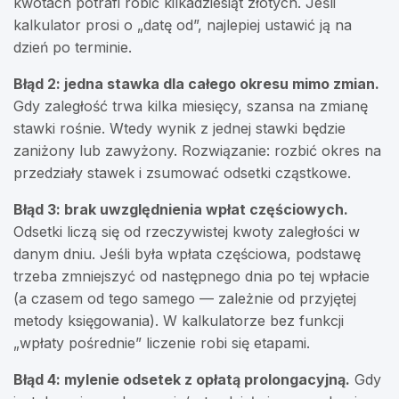
kwotach potrafi robić kilkadziesiąt złotych. Jeśli
kalkulator prosi o „datę od”, najlepiej ustawić ją na
dzień po terminie.
Błąd 2: jedna stawka dla całego okresu mimo zmian.
Gdy zaległość trwa kilka miesięcy, szansa na zmianę
stawki rośnie. Wtedy wynik z jednej stawki będzie
zaniżony lub zawyżony. Rozwiązanie: rozbić okres na
przedziały stawek i zsumować odsetki cząstkowe.
Błąd 3: brak uwzględnienia wpłat częściowych.
Odsetki liczą się od rzeczywistej kwoty zaległości w
danym dniu. Jeśli była wpłata częściowa, podstawę
trzeba zmniejszyć od następnego dnia po tej wpłacie
(a czasem od tego samego — zależnie od przyjętej
metody księgowania). W kalkulatorze bez funkcji
„wpłaty pośrednie” liczenie robi się etapami.
Błąd 4: mylenie odsetek z opłatą prolongacyjną.
Gdy