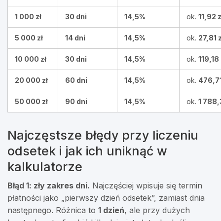
1 000 zł
30 dni
14,5%
ok.
11,92 z
5 000 zł
14 dni
14,5%
ok.
27,81 z
10 000 zł
30 dni
14,5%
ok.
119,18 
20 000 zł
60 dni
14,5%
ok.
476,71
50 000 zł
90 dni
14,5%
ok.
1 788,
Najczęstsze błędy przy liczeniu
odsetek i jak ich uniknąć w
kalkulatorze
Błąd 1: zły zakres dni.
Najczęściej wpisuje się termin
płatności jako „pierwszy dzień odsetek”, zamiast dnia
następnego. Różnica to
1 dzień
, ale przy dużych