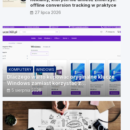
offline conversion tracking w praktyce
27 lipca 2026
KOMPUTERY
WINDOWS
Dlaczego warto kupować oryginalne klucze
Windows zamiast korzystać z
nieautoryzowanych źródeł?
5 sierpnia 2026