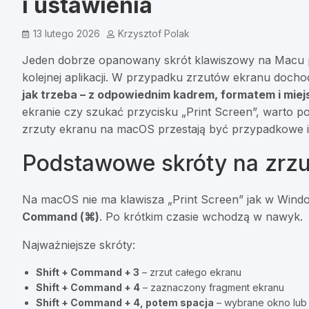
i ustawienia
13 lutego 2026
Krzysztof Polak
Jeden dobrze opanowany skrót klawiszowy na Macu potr
kolejnej aplikacji. W przypadku zrzutów ekranu dochod
jak trzeba – z odpowiednim kadrem, formatem i mie
ekranie czy szukać przycisku „Print Screen”, warto po
zrzuty ekranu na macOS przestają być przypadkowe i 
Podstawowe skróty na zrz
Na macOS nie ma klawisza „Print Screen” jak w Wind
Command (⌘)
. Po krótkim czasie wchodzą w nawyk.
Najważniejsze skróty:
Shift + Command + 3
– zrzut całego ekranu
Shift + Command + 4
– zaznaczony fragment ekranu
Shift + Command + 4, potem spacja
– wybrane okno lub