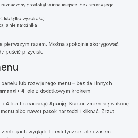
zaznaczony prostokąt w inne miejsce, bez zmiany jego
ć lub tylko wysokość)
, a nie narożnika
ie za pierwszym razem. Można spokojnie skorygować
dy puścić przycisk.
menu
 panelu lub rozwijanego menu – bez tła i innych
ommand + 4
, ale z dodatkowym krokiem.
 + 4
trzeba nacisnąć
Spację
. Kursor zmieni się w ikonę
menu albo nawet pasek narzędzi i kliknąć. Zrzut
ezentacjach wygląda to estetycznie, ale czasem