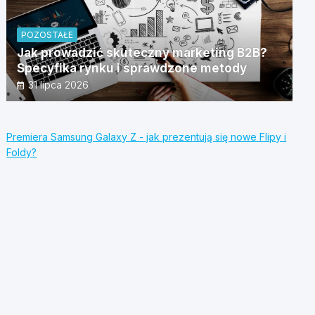
POZOSTAŁE
Jak prowadzić skuteczny marketing B2B?
Specyfika rynku i sprawdzone metody
31 lipca 2026
Premiera Samsung Galaxy Z - jak prezentują się nowe Flipy i
Foldy?