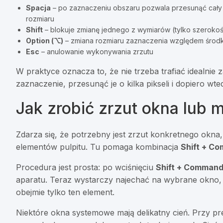
Spacja
– po zaznaczeniu obszaru pozwala przesunąć cały 
rozmiaru
Shift
– blokuje zmianę jednego z wymiarów (tylko szerokoś
Option (⌥)
– zmiana rozmiaru zaznaczenia względem środka
Esc
– anulowanie wykonywania zrzutu
W praktyce oznacza to, że nie trzeba trafiać idealn
zaznaczenie, przesunąć je o kilka pikseli i dopiero wte
Jak zrobić zrzut okna lub 
Zdarza się, że potrzebny jest zrzut konkretnego okna,
elementów pulpitu. Tu pomaga kombinacja
Shift + C
Procedura jest prosta: po wciśnięciu
Shift + Command
aparatu. Teraz wystarczy najechać na wybrane okno, 
obejmie tylko ten element.
Niektóre okna systemowe mają delikatny cień. Przy pr