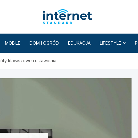
Internet
MOBILE
DOM I OGRÓD
EDUKACJA
LIFESTYLE
P
róty klawiszowe i ustawienia