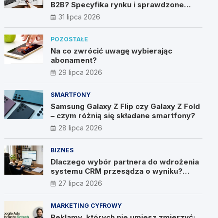
B2B? Specyfika rynku i sprawdzone
metody
31 lipca 2026
POZOSTAŁE
Na co zwrócić uwagę wybierając
abonament?
29 lipca 2026
SMARTFONY
Samsung Galaxy Z Flip czy Galaxy Z Fold
– czym różnią się składane smartfony?
28 lipca 2026
BIZNES
Dlaczego wybór partnera do wdrożenia
systemu CRM przesądza o wyniku?
Wywiad z Pawłem Prymakowskim, CEO
27 lipca 2026
IT Vision
MARKETING CYFROWY
Reklamy, których nie umiesz zmierzyć: