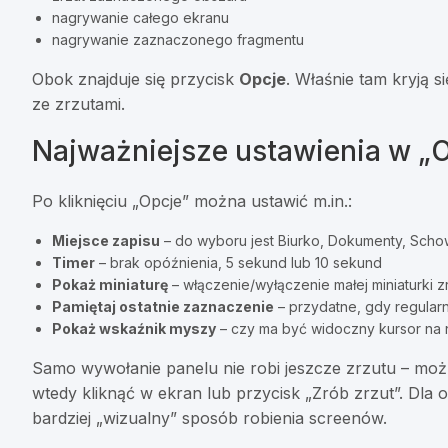
nagrywanie całego ekranu
nagrywanie zaznaczonego fragmentu
Obok znajduje się przycisk
Opcje
. Właśnie tam kryją 
ze zrzutami.
Najważniejsze ustawienia w „
Po kliknięciu „Opcje” można ustawić m.in.:
Miejsce zapisu
– do wyboru jest Biurko, Dokumenty, Schow
Timer
– brak opóźnienia, 5 sekund lub 10 sekund
Pokaż miniaturę
– włączenie/wyłączenie małej miniaturki 
Pamiętaj ostatnie zaznaczenie
– przydatne, gdy regularn
Pokaż wskaźnik myszy
– czy ma być widoczny kursor na 
Samo wywołanie panelu nie robi jeszcze zrzutu – możn
wtedy kliknąć w ekran lub przycisk „Zrób zrzut”. Dla o
bardziej „wizualny” sposób robienia screenów.