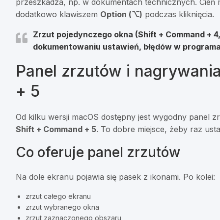
przeszkadza, np. w dokumentach technicznych. Cień 
dodatkowo klawiszem
Option (⌥)
podczas kliknięcia.
Zrzut pojedynczego okna (Shift + Command + 4,
dokumentowaniu ustawień, błędów w programach 
Panel zrzutów i nagrywani
+ 5
Od kilku wersji macOS dostępny jest wygodny panel z
Shift + Command + 5
. To dobre miejsce, żeby raz ust
Co oferuje panel zrzutów
Na dole ekranu pojawia się pasek z ikonami. Po kolei:
zrzut całego ekranu
zrzut wybranego okna
zrzut zaznaczonego obszaru