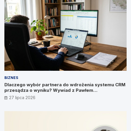
BIZNES
Dlaczego wybór partnera do wdrożenia systemu CRM
przesądza o wyniku? Wywiad z Pawłem
Prymakowskim, CEO IT Vision
27 lipca 2026