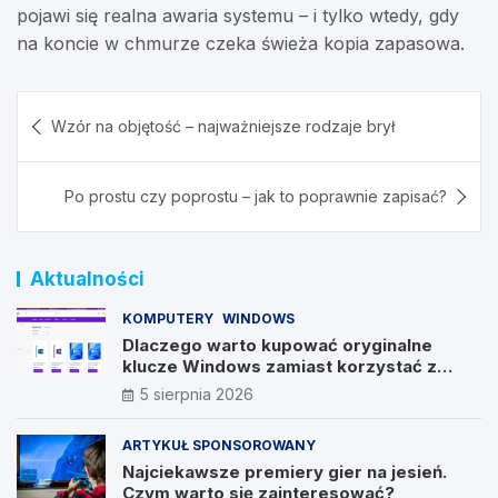
pojawi się realna awaria systemu – i tylko wtedy, gdy
na koncie w chmurze czeka świeża kopia zapasowa.
Nawigacja
Wzór na objętość – najważniejsze rodzaje brył
wpisu
Po prostu czy poprostu – jak to poprawnie zapisać?
Aktualności
KOMPUTERY
WINDOWS
Dlaczego warto kupować oryginalne
klucze Windows zamiast korzystać z
nieautoryzowanych źródeł?
5 sierpnia 2026
ARTYKUŁ SPONSOROWANY
Najciekawsze premiery gier na jesień.
Czym warto się zainteresować?