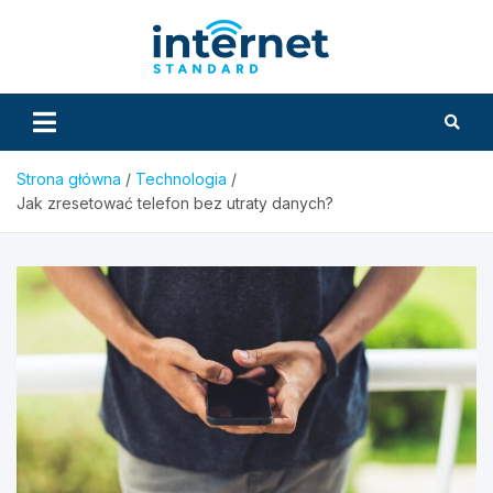
Skip
to
InternetS
content
Strona główna
Technologia
Jak zresetować telefon bez utraty danych?