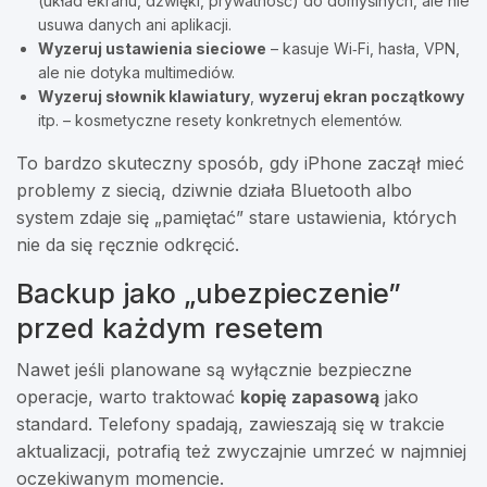
(układ ekranu, dźwięki, prywatność) do domyślnych, ale nie
usuwa danych ani aplikacji.
Wyzeruj ustawienia sieciowe
– kasuje Wi‑Fi, hasła, VPN,
ale nie dotyka multimediów.
Wyzeruj słownik klawiatury
,
wyzeruj ekran początkowy
itp. – kosmetyczne resety konkretnych elementów.
To bardzo skuteczny sposób, gdy iPhone zaczął mieć
problemy z siecią, dziwnie działa Bluetooth albo
system zdaje się „pamiętać” stare ustawienia, których
nie da się ręcznie odkręcić.
Backup jako „ubezpieczenie”
przed każdym resetem
Nawet jeśli planowane są wyłącznie bezpieczne
operacje, warto traktować
kopię zapasową
jako
standard. Telefony spadają, zawieszają się w trakcie
aktualizacji, potrafią też zwyczajnie umrzeć w najmniej
oczekiwanym momencie.