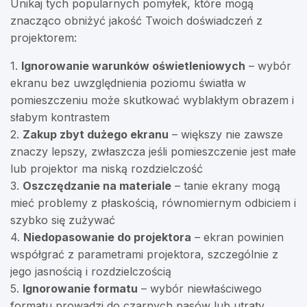
Unikaj tych popularnych pomyłek, które mogą
znacząco obniżyć jakość Twoich doświadczeń z
projektorem:
1.
Ignorowanie warunków oświetleniowych
– wybór
ekranu bez uwzględnienia poziomu światła w
pomieszczeniu może skutkować wyblakłym obrazem i
słabym kontrastem
2.
Zakup zbyt dużego ekranu
– większy nie zawsze
znaczy lepszy, zwłaszcza jeśli pomieszczenie jest małe
lub projektor ma niską rozdzielczość
3.
Oszczędzanie na materiale
– tanie ekrany mogą
mieć problemy z płaskością, równomiernym odbiciem i
szybko się zużywać
4.
Niedopasowanie do projektora
– ekran powinien
współgrać z parametrami projektora, szczególnie z
jego jasnością i rozdzielczością
5.
Ignorowanie formatu
– wybór niewłaściwego
formatu prowadzi do czarnych pasów lub utraty