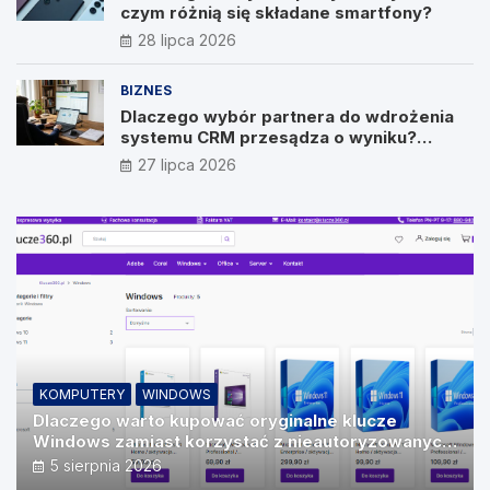
czym różnią się składane smartfony?
28 lipca 2026
BIZNES
Dlaczego wybór partnera do wdrożenia
systemu CRM przesądza o wyniku?
Wywiad z Pawłem Prymakowskim, CEO IT
27 lipca 2026
Vision
KOMPUTERY
WINDOWS
Dlaczego warto kupować oryginalne klucze
Windows zamiast korzystać z nieautoryzowanych
źródeł?
5 sierpnia 2026