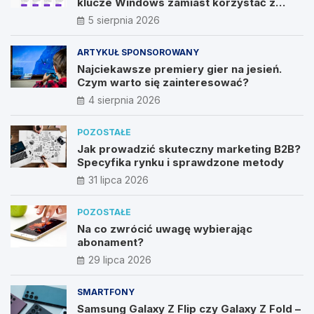
klucze Windows zamiast korzystać z
nieautoryzowanych źródeł?
5 sierpnia 2026
ARTYKUŁ SPONSOROWANY
Najciekawsze premiery gier na jesień.
Czym warto się zainteresować?
4 sierpnia 2026
POZOSTAŁE
Jak prowadzić skuteczny marketing B2B?
Specyfika rynku i sprawdzone metody
31 lipca 2026
POZOSTAŁE
Na co zwrócić uwagę wybierając
abonament?
29 lipca 2026
SMARTFONY
Samsung Galaxy Z Flip czy Galaxy Z Fold –