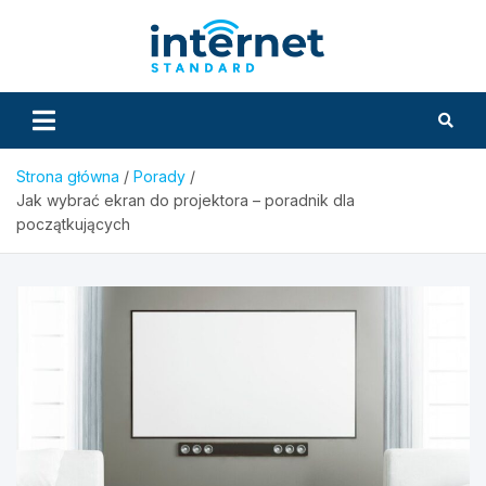
Skip
to
InternetS
content
Strona główna
Porady
Jak wybrać ekran do projektora – poradnik dla
początkujących