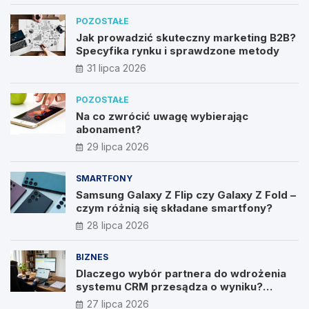
POZOSTAŁE
Jak prowadzić skuteczny marketing B2B?
Specyfika rynku i sprawdzone metody
31 lipca 2026
POZOSTAŁE
Na co zwrócić uwagę wybierając
abonament?
29 lipca 2026
SMARTFONY
Samsung Galaxy Z Flip czy Galaxy Z Fold –
czym różnią się składane smartfony?
28 lipca 2026
BIZNES
Dlaczego wybór partnera do wdrożenia
systemu CRM przesądza o wyniku?
Wywiad z Pawłem Prymakowskim, CEO IT
27 lipca 2026