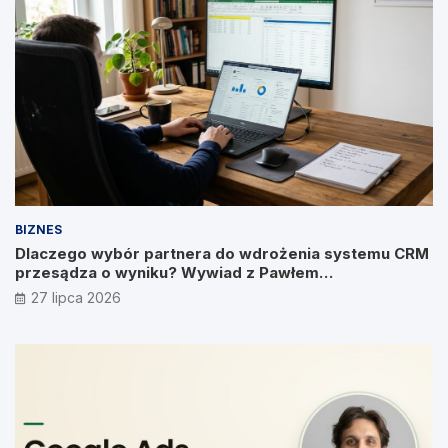
BIZNES
Dlaczego wybór partnera do wdrożenia systemu CRM
przesądza o wyniku? Wywiad z Pawłem
Prymakowskim, CEO IT Vision
27 lipca 2026