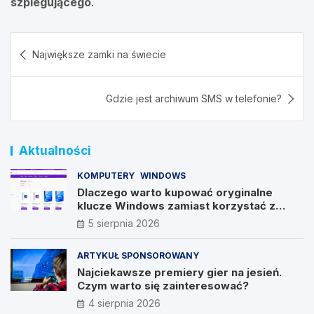
szpiegującego
.
Nawigacja
Największe zamki na świecie
wpisu
Gdzie jest archiwum SMS w telefonie?
Aktualności
KOMPUTERY
WINDOWS
Dlaczego warto kupować oryginalne
klucze Windows zamiast korzystać z
nieautoryzowanych źródeł?
5 sierpnia 2026
ARTYKUŁ SPONSOROWANY
Najciekawsze premiery gier na jesień.
Czym warto się zainteresować?
4 sierpnia 2026