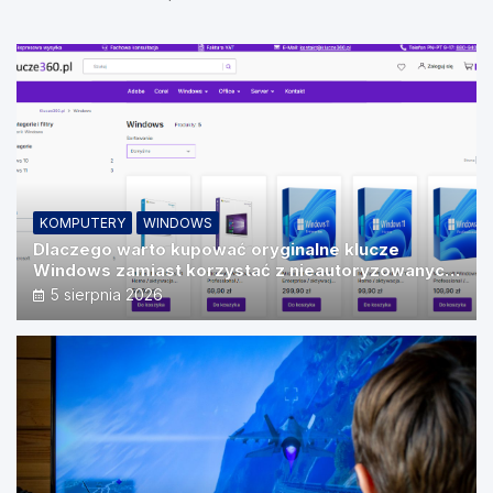
Vision
KOMPUTERY
WINDOWS
Dlaczego warto kupować oryginalne klucze
Windows zamiast korzystać z nieautoryzowanych
źródeł?
5 sierpnia 2026