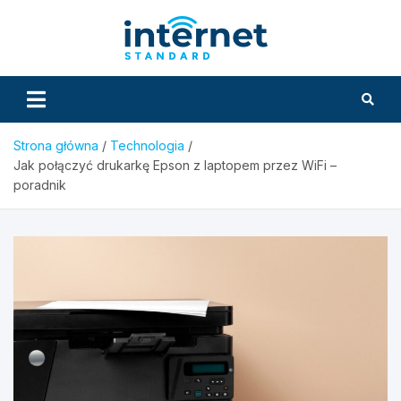
Skip
to
InternetS
content
Strona główna
Technologia
Jak połączyć drukarkę Epson z laptopem przez WiFi –
poradnik