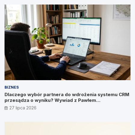
BIZNES
Dlaczego wybór partnera do wdrożenia systemu CRM
przesądza o wyniku? Wywiad z Pawłem
Prymakowskim, CEO IT Vision
27 lipca 2026