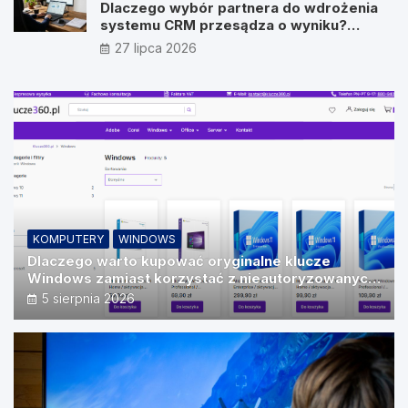
Dlaczego wybór partnera do wdrożenia
systemu CRM przesądza o wyniku?
Wywiad z Pawłem Prymakowskim, CEO IT
27 lipca 2026
Vision
KOMPUTERY
WINDOWS
Dlaczego warto kupować oryginalne klucze
Windows zamiast korzystać z nieautoryzowanych
źródeł?
5 sierpnia 2026