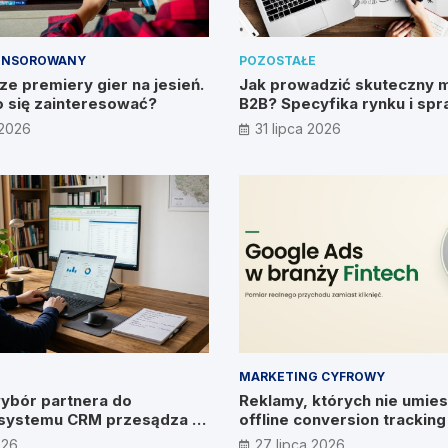
ONSOROWANY
POZOSTAŁE
e premiery gier na jesień.
Jak prowadzić skuteczny 
 się zainteresować?
B2B? Specyfika rynku i sp
metody
 2026
31 lipca 2026
MARKETING CYFROWY
ybór partnera do
Reklamy, których nie umies
systemu CRM przesądza o
offline conversion trackin
ywiad z Pawłem
026
27 lipca 2026