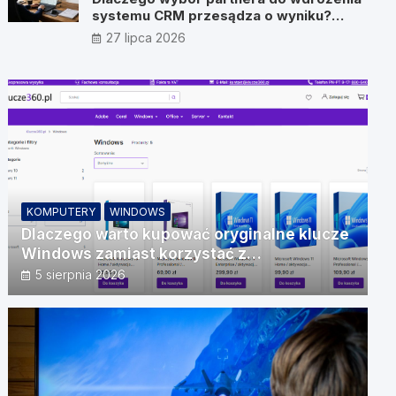
systemu CRM przesądza o wyniku?
Wywiad z Pawłem Prymakowskim, CEO
27 lipca 2026
IT Vision
KOMPUTERY
WINDOWS
Dlaczego warto kupować oryginalne klucze
Windows zamiast korzystać z
nieautoryzowanych źródeł?
5 sierpnia 2026