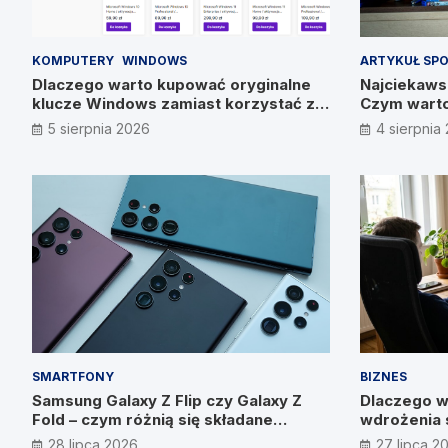
KOMPUTERY
WINDOWS
ARTYKUŁ SP
Dlaczego warto kupować oryginalne
Najciekawsz
klucze Windows zamiast korzystać z
Czym warto
nieautoryzowanych źródeł?
5 sierpnia 2026
4 sierpnia
SMARTFONY
BIZNES
Samsung Galaxy Z Flip czy Galaxy Z
Dlaczego w
Fold – czym różnią się składane
wdrożenia 
smartfony?
wyniku? W
28 lipca 2026
27 lipca 2