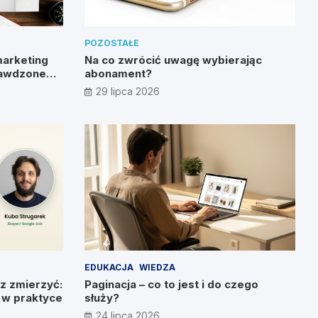
POZOSTAŁE
marketing
Na co zwrócić uwagę wybierając
rawdzone
abonament?
29 lipca 2026
EDUKACJA
WIEDZA
z zmierzyć:
Paginacja – co to jest i do czego
g w praktyce
służy?
24 lipca 2026