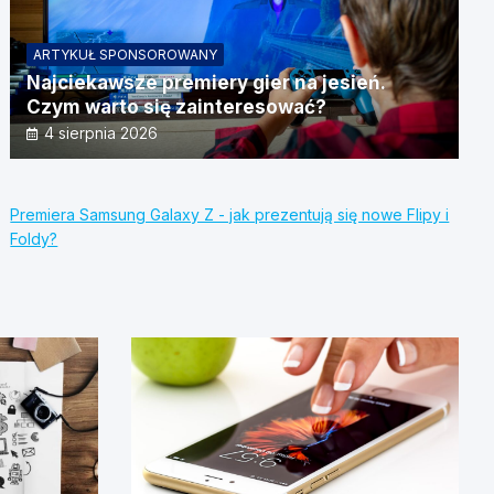
ARTYKUŁ SPONSOROWANY
Najciekawsze premiery gier na jesień.
Czym warto się zainteresować?
4 sierpnia 2026
Premiera Samsung Galaxy Z - jak prezentują się nowe Flipy i
Foldy?