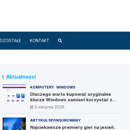
Standard.pl
OZOSTAŁE
KONTAKT
Aktualności
KOMPUTERY
WINDOWS
Dlaczego warto kupować oryginalne
klucze Windows zamiast korzystać z
nieautoryzowanych źródeł?
5 sierpnia 2026
ARTYKUŁ SPONSOROWANY
Najciekawsze premiery gier na jesień.