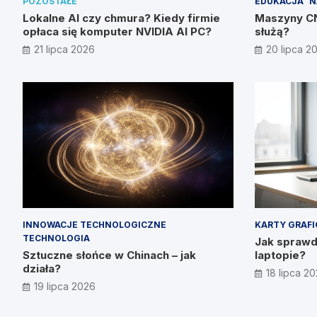
POZOSTAŁE
EDUKACJA
N
Lokalne AI czy chmura? Kiedy firmie
Maszyny CNC
opłaca się komputer NVIDIA AI PC?
służą?
21 lipca 2026
20 lipca 2
INNOWACJE TECHNOLOGICZNE
KARTY GRAF
TECHNOLOGIA
Jak sprawdz
Sztuczne słońce w Chinach – jak
laptopie?
działa?
18 lipca 2
19 lipca 2026