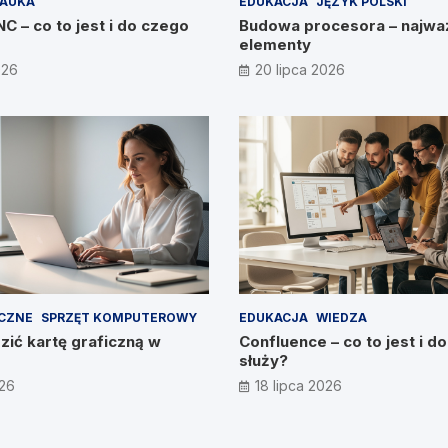
AUKA
EDUKACJA
JĘZYK POLSKI
 – co to jest i do czego
Budowa procesora – najwa
elementy
026
20 lipca 2026
ICZNE
SPRZĘT KOMPUTEROWY
EDUKACJA
WIEDZA
ić kartę graficzną w
Confluence – co to jest i d
służy?
026
18 lipca 2026