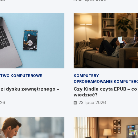
im, CEO IT Vision
STWO KOMPUTEROWE
KOMPUTERY
OPROGRAMOWANIE KOMPUTER
dzi dysku zewnętrznego –
Czy Kindle czyta EPUB – co
wiedzieć?
026
23 lipca 2026