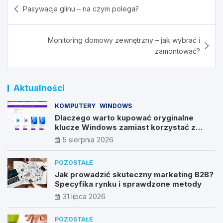
Nawigacja
Pasywacja glinu – na czym polega?
wpisu
Monitoring domowy zewnętrzny – jak wybrać i
zamontować?
Aktualności
KOMPUTERY
WINDOWS
Dlaczego warto kupować oryginalne
klucze Windows zamiast korzystać z
nieautoryzowanych źródeł?
5 sierpnia 2026
POZOSTAŁE
Jak prowadzić skuteczny marketing B2B?
Specyfika rynku i sprawdzone metody
31 lipca 2026
POZOSTAŁE