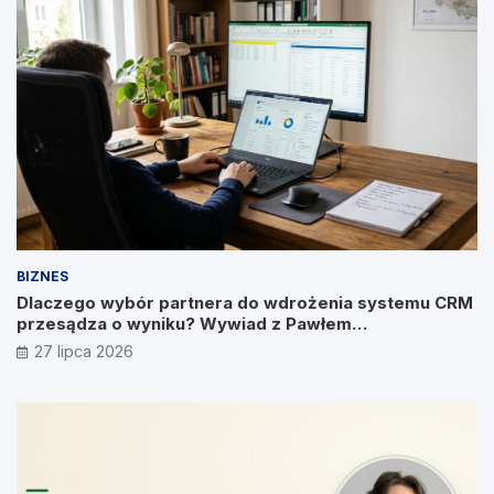
BIZNES
Dlaczego wybór partnera do wdrożenia systemu CRM
przesądza o wyniku? Wywiad z Pawłem
Prymakowskim, CEO IT Vision
27 lipca 2026