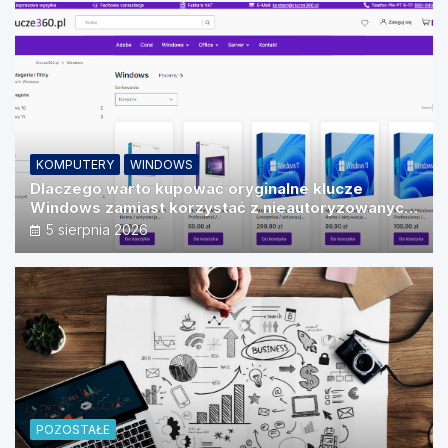
KOMPUTERY
WINDOWS
Dlaczego warto kupować oryginalne klucze
Windows zamiast korzystać z nieautoryzowanych
źródeł?
5 sierpnia 2026
POZOSTAŁE