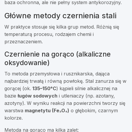
baza ochronna, ale nie pełny system antykorozyjny.
Główne metody czernienia stali
W praktyce stosuje się kilka grup metod. Różnią się
temperaturą procesu, rodzajem chemii i
przeznaczeniem.
Czernienie na gorąco (alkaliczne
oksydowanie)
To metoda przemysłowa i rusznikarska, dająca
najbardziej trwałą i równą powłokę. Stal zanurza się w
gorącej (ok.
135–150°C
) kąpieli silnie alkalicznej na
bazie
ługów sodowych
i utleniaczy (np. azotany,
azotyny). W wyniku reakcji na powierzchni tworzy się
warstwa
magnetytu (Fe₃O₄)
o głębokim, czarnym
kolorze.
Metoda na gorąco ma kilka zalet: