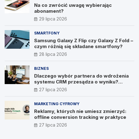
Na co zwrócić uwagę wybierając
abonament?
29 lipca 2026
SMARTFONY
Samsung Galaxy Z Flip czy Galaxy Z Fold –
czym różnią się składane smartfony?
28 lipca 2026
BIZNES
Dlaczego wybór partnera do wdrożenia
systemu CRM przesądza o wyniku?
Wywiad z Pawłem Prymakowskim, CEO IT
27 lipca 2026
Vision
MARKETING CYFROWY
Reklamy, których nie umiesz zmierzyć:
offline conversion tracking w praktyce
27 lipca 2026