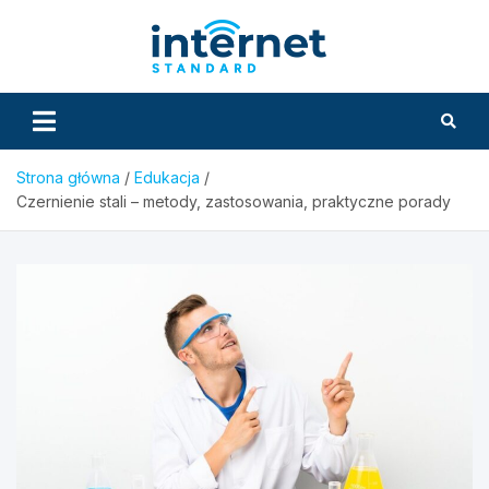
Skip
to
InternetS
content
Strona główna
Edukacja
Czernienie stali – metody, zastosowania, praktyczne porady