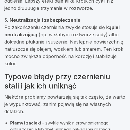
odcienia. Lepszy efekt daje kilka krótkich cykli niż
jedno dłuuuugie trzymanie w roztworze.
5.
Neutralizacja i zabezpieczenie
Po zakończeniu czernienia zwykle stosuje się
kąpiel
neutralizującą
(np. w słabym roztworze sody) albo
dokładne płukanie i suszenie. Następnie powierzchnię
natłuszcza się olejem, woskiem lub smarem. Ten krok
mocno zwiększa odporność na korozję i stabilizuje
kolor.
Typowe błędy przy czernieniu
stali i jak ich uniknąć
Niektóre problemy powtarzają się tak często, że warto
je wypunktować, zanim pojawią się na własnych
detalach.
Plamy i zacieki
– zwykle wynik nierównomiernego
odtłuszczenia lub zbyt wolnego nakładania roztworu.