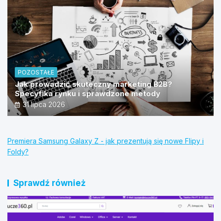
POZOSTAŁE
Jak prowadzić skuteczny marketing B2B?
Specyfika rynku i sprawdzone metody
31 lipca 2026
Premiera Samsung Galaxy Z - jak prezentują się nowe Flipy i
Foldy?
Sprawdź również