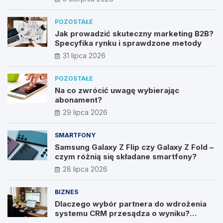
POZOSTAŁE
Jak prowadzić skuteczny marketing B2B?
Specyfika rynku i sprawdzone metody
31 lipca 2026
POZOSTAŁE
Na co zwrócić uwagę wybierając
abonament?
29 lipca 2026
SMARTFONY
Samsung Galaxy Z Flip czy Galaxy Z Fold –
czym różnią się składane smartfony?
28 lipca 2026
BIZNES
Dlaczego wybór partnera do wdrożenia
systemu CRM przesądza o wyniku?
Wywiad z Pawłem Prymakowskim, CEO IT