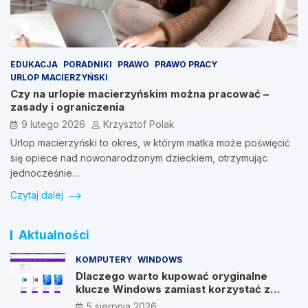
EDUKACJA
PORADNIKI
PRAWO
PRAWO PRACY
URLOP MACIERZYŃSKI
Czy na urlopie macierzyńskim można pracować –
zasady i ograniczenia
9 lutego 2026
Krzysztof Polak
Urlop macierzyński to okres, w którym matka może poświęcić
się opiece nad nowonarodzonym dzieckiem, otrzymując
jednocześnie…
Czytaj dalej
Aktualności
KOMPUTERY
WINDOWS
Dlaczego warto kupować oryginalne
klucze Windows zamiast korzystać z
nieautoryzowanych źródeł?
5 sierpnia 2026