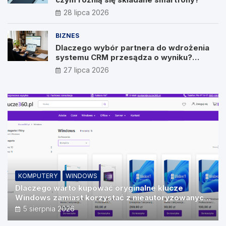
28 lipca 2026
BIZNES
Dlaczego wybór partnera do wdrożenia
systemu CRM przesądza o wyniku?
Wywiad z Pawłem Prymakowskim, CEO IT
27 lipca 2026
Vision
KOMPUTERY
WINDOWS
Dlaczego warto kupować oryginalne klucze
Windows zamiast korzystać z nieautoryzowanych
źródeł?
5 sierpnia 2026