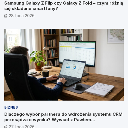
Samsung Galaxy Z Flip czy Galaxy Z Fold – czym różnią
się składane smartfony?
28 lipca 2026
BIZNES
Dlaczego wybór partnera do wdrożenia systemu CRM
przesądza o wyniku? Wywiad z Pawłem
Prymakowskim, CEO IT Vision
27 lipca 2026