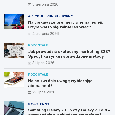
nieautoryzowanych źródeł?
5 sierpnia 2026
ARTYKUŁ SPONSOROWANY
Najciekawsze premiery gier na jesień.
Czym warto się zainteresować?
4 sierpnia 2026
POZOSTAŁE
Jak prowadzić skuteczny marketing B2B?
Specyfika rynku i sprawdzone metody
31 lipca 2026
POZOSTAŁE
Na co zwrócić uwagę wybierając
abonament?
29 lipca 2026
SMARTFONY
Samsung Galaxy Z Flip czy Galaxy Z Fold –
czym różnią się składane smartfony?