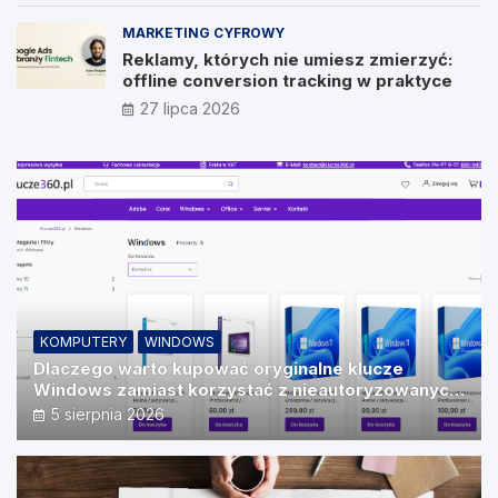
MARKETING CYFROWY
Reklamy, których nie umiesz zmierzyć:
offline conversion tracking w praktyce
27 lipca 2026
KOMPUTERY
WINDOWS
Dlaczego warto kupować oryginalne klucze
Windows zamiast korzystać z nieautoryzowanych
źródeł?
5 sierpnia 2026