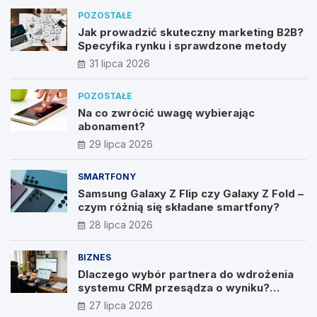
POZOSTAŁE
Jak prowadzić skuteczny marketing B2B?
Specyfika rynku i sprawdzone metody
31 lipca 2026
POZOSTAŁE
Na co zwrócić uwagę wybierając
abonament?
29 lipca 2026
SMARTFONY
Samsung Galaxy Z Flip czy Galaxy Z Fold –
czym różnią się składane smartfony?
28 lipca 2026
BIZNES
Dlaczego wybór partnera do wdrożenia
systemu CRM przesądza o wyniku?
Wywiad z Pawłem Prymakowskim, CEO IT
27 lipca 2026
Vision