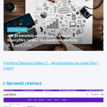
POZOSTAŁE
Jak prowadzić skuteczny marketing B2B?
Specyfika rynku i sprawdzone metody
31 lipca 2026
Premiera Samsung Galaxy Z - jak prezentują się nowe Flipy i
Foldy?
Sprawdź również