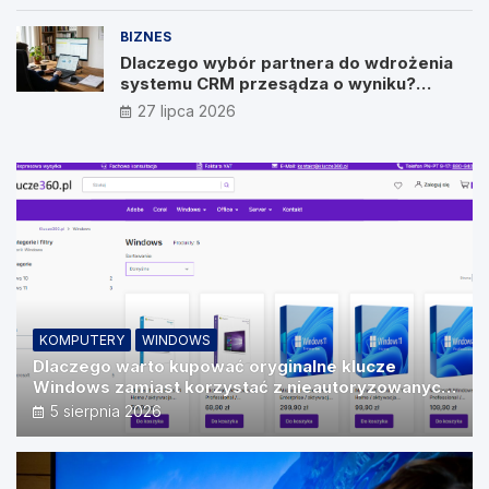
BIZNES
Dlaczego wybór partnera do wdrożenia
systemu CRM przesądza o wyniku?
Wywiad z Pawłem Prymakowskim, CEO IT
27 lipca 2026
Vision
KOMPUTERY
WINDOWS
Dlaczego warto kupować oryginalne klucze
Windows zamiast korzystać z nieautoryzowanych
źródeł?
5 sierpnia 2026