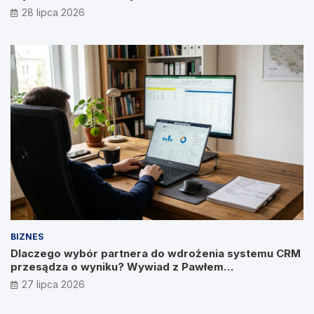
28 lipca 2026
BIZNES
Dlaczego wybór partnera do wdrożenia systemu CRM
przesądza o wyniku? Wywiad z Pawłem
Prymakowskim, CEO IT Vision
27 lipca 2026